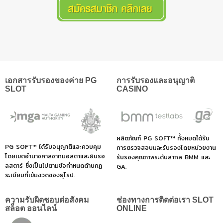
เอกสารรับรองของค่าย PG
การรับรองและอนุญาติ
SLOT
CASINO
ผลิตภัณฑ์ PG SOFT™ ทั้งหมดได้รับ
PG SOFT™ ได้รับอนุญาติและควบคุม
การตรวจสอบและรับรองโดยหน่วยงาน
โดยเขตอำนาจศาลจากมอลตาและยิบรอ
รับรองคุณภาพระดับสากล BMM และ
ลสตาร์ ซึ่งเป็นไปตามข้อกำหนดด้านกฏ
GA.
ระเบียบที่เข้มงวดของยุโรป.
ความรับผิดชอบต่อสังคม
ช่องทางการติดต่อเรา SLOT
สล็อต ออนไลน์
ONLINE