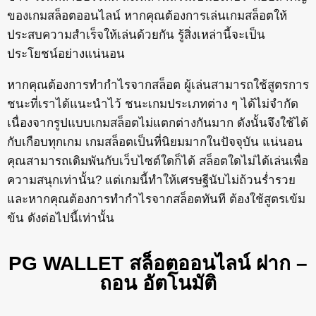
ของเกมสล็อตออนไลน์ หากคุณต้องการเล่นเกมสล็อตให้
ประสบความสำเร็จให้เล่นด้วยกัน รู้สิ่งเหล่านี้จะเป็น
ประโยชน์อย่างแน่นอน
หากคุณต้องการทำกำไรจากสล็อต ผู้เล่นสามารถใช้สูตรการ
ชนะที่เราได้แนะนำไว้ ชนะเกมประเภทต่าง ๆ ได้ไม่จำกัด
เนื่องจากรูปแบบเกมสล็อตไม่แตกต่างกันมาก ดังนั้นจึงใช้ได้
กับเกือบทุกเกม เกมสล็อตเป็นที่นิยมมากในปัจจุบัน แน่นอน
คุณสามารถเดิมพันกับเว็บไซต์ใดก็ได้ สล็อตใดไม่ได้เล่นเพื่อ
ความสนุกเท่านั้น? แต่เกมนี้ทำให้เศรษฐีนับไม่ถ้วนร่ำรวย
และหากคุณต้องการทำกำไรจากสล็อตทันที ต้องใช้สูตรเข้ม
ข้น ดังต่อไปนี้เท่านั้น
PG WALLET สล็อตออนไลน์ ฝาก –
ถอน อัตโนมัติ