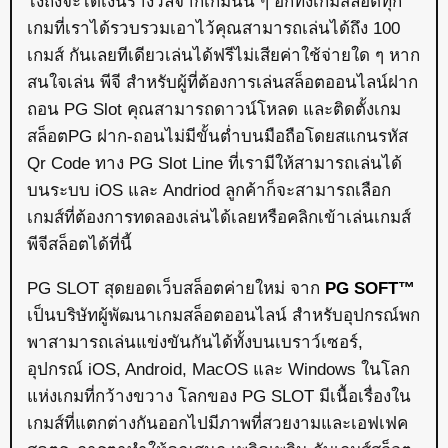
ไงถึงจะได้เงินรางวัลจากเกมนั้น ๆ อีกทั้งเกมสล็อตทุก
เกมที่เราได้รวบรวมเอาไว้คุณสามารถเล่นได้ถึง 100
เกมส์ กันเลยทีเดียวเล่นได้ฟรีไม่เสียค่าใช้จ่ายใด ๆ หาก
สนใจเล่น พีจี สำหรับผู้ที่ต้องการเล่นสล็อตออนไลน์ฝาก
ถอน PG Slot คุณสามารถดาวน์โหลด และติดตั้งเกม
สล็อตPG ฝาก-ถอนไม่มีขั้นต่ำบนมือถือโดยสแกนรหัส
Qr Code ทาง PG Slot Line ที่เรามีให้สามารถเล่นได้
บนระบบ iOS และ Andriod ลูกค้าก็จะสามารถเลือก
เกมส์ที่ต้องการทดลองเล่นได้เลยหรือคลิกเข้าเล่นเกมส์
พีจีสล็อตได้ที่นี้
PG SLOT สุดยอดเว็บสล็อตค่ายใหม่ จาก
PG SOFT™
เป็นบริษัทผู้พัฒนาเกมสล็อตออนไลน์ สำหรับอุปกรณ์พก
พาสามารถเล่นแข่งขันกันได้ทั้งบนเบราว์เซอร์,
อุปกรณ์ iOS, Android, MacOS และ Windows ในโลก
แห่งเกมที่กว้างขวาง โลกของ PG SLOT มีเนื้อเรื่องใน
เกมส์ที่แตกต่างกันออกไปมีภาพที่สวยงามและเอฟเฟค