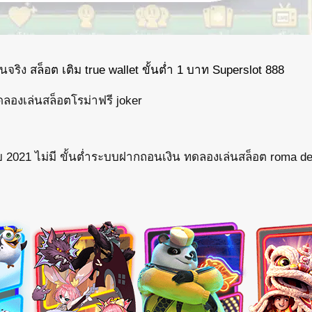
อนจริง
สล็อต เติม true wallet ขั้นต่ำ 1 บาท Superslot 888
ดลองเล่นสล็อตโรม่าฟรี joker
ง่าย 2021 ไม่มี ขั้นต่ำระบบฝากถอนเงิน ทดลองเล่นสล็อต roma 