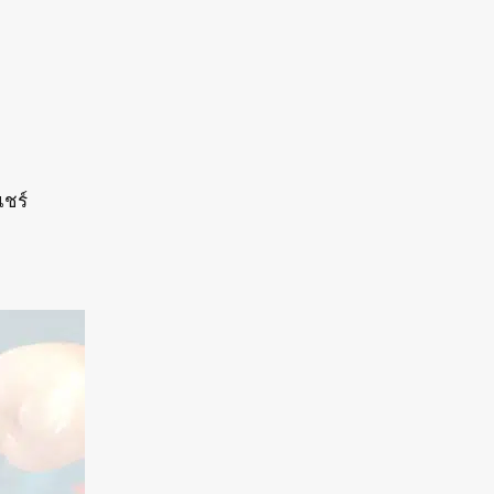
งแชร์