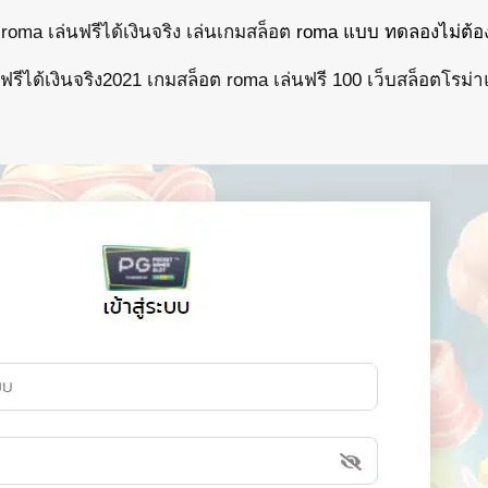
ต roma เล่นฟรีได้เงินจริง เล่นเกมสล็อต
roma แบบ ทดลองไม่ต้อ
่นฟรีได้เงินจริง2021 เกมสล็อต roma เล่นฟรี 100 เว็บสล็อตโร