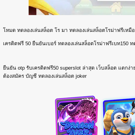
โหมด ทดลองเล่นสล็อต โร มา ทดลองเล่นสล็อตโรม่าฟรีเหมื
เครดิตฟรี 50 ยืนยันเบอร์ ทดลองเล่นสล็อตโรม่าฟรีเบท150 ท
ยืนยัน otp รับเครดิตฟรี50 superslot ล่าสุด เว็บสล็อต แตก
ต้องสมัคร บัญชี ทดลองเล่นสล็อต joker