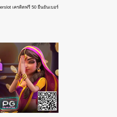
rslot เครดิตฟรี 50 ยืนยันเบอร์