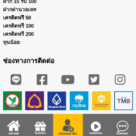
ฝาก 15 รับ 100
ฝากผ่านวอเลท
เครดิตฟรี 50
เครดิตฟรี 100
เครดิตฟรี 200
ทุนน้อย
ช่องทางการติดต่อ