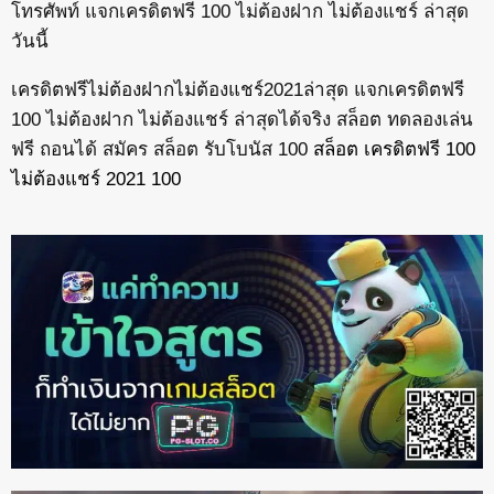
โทรศัพท์ แจกเครดิตฟรี 100 ไม่ต้องฝาก ไม่ต้องแชร์ ล่าสุด
วันนี้
เครดิตฟรีไม่ต้องฝากไม่ต้องแชร์2021ล่าสุด แจกเครดิตฟรี
100 ไม่ต้องฝาก ไม่ต้องแชร์ ล่าสุดได้จริง สล็อต ทดลองเล่น
ฟรี ถอนได้ สมัคร สล็อต รับโบนัส 100
สล็อต เครดิตฟรี 100
ไม่ต้องแชร์ 2021 100