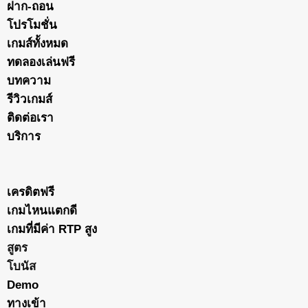
ฝาก-ถอน
โปรโมชั่น
เกมส์ทั้งหมด
ทดลองเล่นฟรี
บทความ
รีวิวเกมส์
ติดต่อเรา
บริการ
เครดิตฟรี
เกมไหนแตกดี
เกมที่มีค่า RTP สูง
สูตร
โบนัส
Demo
ทางเข้า