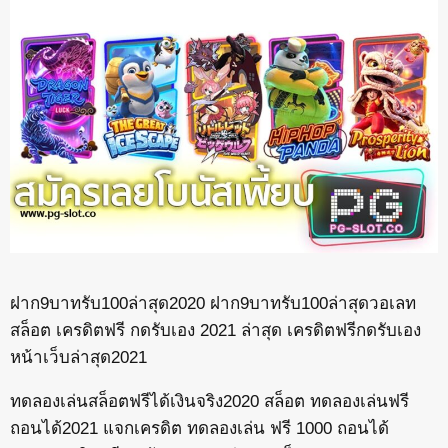
ฝาก9บาทรับ100ล่าสุด2020 ฝาก9บาทรับ100ล่าสุดวอเลท
สล็อต เครดิตฟรี กดรับเอง 2021 ล่าสุด เครดิตฟรีกดรับเอง
หน้าเว็บล่าสุด2021
ทดลองเล่นสล็อตฟรีได้เงินจริง2020 สล็อต ทดลองเล่นฟรี
ถอนได้2021 แจกเครดิต ทดลองเล่น ฟรี 1000 ถอนได้