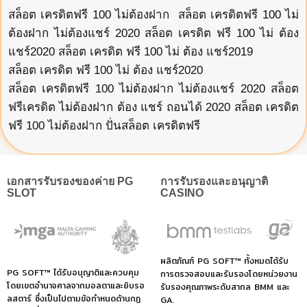
สล็อต เครดิตฟรี 100 ไม่ต้องฝาก สล็อต เครดิตฟรี 100 ไม่
ต้องฝาก ไม่ต้องแชร์ 2020 สล็อต เครดิต ฟรี 100 ไม่ ต้อง
แชร์2020 สล็อต เครดิต ฟรี 100 ไม่ ต้อง แชร์2019
สล็อต เครดิต ฟรี 100 ไม่ ต้อง แชร์2020
สล็อต เครดิตฟรี 100 ไม่ต้องฝาก ไม่ต้องแชร์ 2020 สล็อต
ฟรีเครดิต ไม่ต้องฝาก ต้อง แชร์ ถอนได้ 2020 สล็อต เครดิต
ฟรี 100 ไม่ต้องฝาก ปั่นสล็อต เครดิตฟรี
เอกสารรับรองของค่าย PG
การรับรองและอนุญาติ
SLOT
CASINO
ผลิตภัณฑ์ PG SOFT™ ทั้งหมดได้รับ
PG SOFT™ ได้รับอนุญาติและควบคุม
การตรวจสอบและรับรองโดยหน่วยงาน
โดยเขตอำนาจศาลจากมอลตาและยิบรอ
รับรองคุณภาพระดับสากล BMM และ
ลสตาร์ ซึ่งเป็นไปตามข้อกำหนดด้านกฏ
GA.