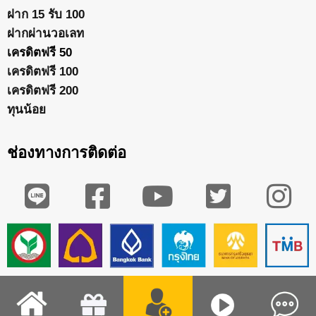
ฝาก 15 รับ 100
ฝากผ่านวอเลท
เครดิตฟรี 50
เครดิตฟรี 100
เครดิตฟรี 200
ทุนน้อย
ช่องทางการติดต่อ