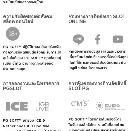
ระเบียบที่เข้มงวดของยุโรป.
ความรับผิดชอบต่อสังคม
ช่องทางการติดต่อเรา SLOT
สล็อต ออนไลน์
ONLINE
PG SOFT™ ปฏิบัติตามอย่างเคร่งครัด
หากต้องการรับข้อมูลล่าสุดและข่าวสาร
ต่อความรับผิดชอบต่อสังคม ในการเข้า
เกี่ยวกับผลิตภัณฑ์ของเราที่จัดส่งถึงคุณ
สู่เว็บไซต์ของ PG SOFT™ คุณต้องอยู่
ทันทีที่มีการเผยแพร่โปรดติดตามเราใน
ในขีด จำกัด อายุทางกฎหมายของ
บัญชีโซเชียลมีเดียของเรา
ประเทศของคุณ
การออกงานและนิทรรศการ
การคุ้มครองทางด้านลิขสิทธิ์
PGSLOT
SLOT PG
PG SOFT™ ได้รับการคุ้มครองโดย
PG SOFT™ เข้าร่วม ICE &
ใบรับรองสิทธิบัตร 9 ฉบับที่ออกโดย
Netherlands IGB Live ของ
หน่วยงานในยุโรปและสงวนสิทธิ์ในการ