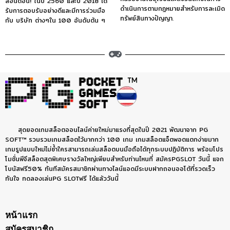
ลอนดอน! ในปี 2560 และปี 2018 ได้
ดำเนินการตามกฎหมายสำหรับการละเมิด
รับการตอบรับอย่างดีและมีการร่วมมือ
ทรัพย์สินทางปัญญา.
กับ บริษัท ต่างๆใน 100 อันดับต้น ๆ
สุดยอดเกมสล็อตออนไลน์ค่ายใหม่มาแรงที่สุดในปี 2021 พัฒนาจาก PG
SOFT™ รวบรวมเกมสล็อตไว้มากกว่า 100 เกม เกมสล็อตแจ็ตพอตแตกง่ายมาก
เกมรูปแบบใหม่ไม่ซ้ำใครสามารถเล่นสล็อตบนมือถือได้ทุกระบบปฏิบัติการ พร้อมโปร
โมชั่นพีจีสล็อตสุดพิเศษรางวัลใหญ่เพียบสำหรับท่านไหนที่ สมัครPGSLOT วันนี้ แจก
โบนัสฟรี50% ทันทีสมัครสมาชิกผ่านทางไลน์แอดมีระบบฝากถอนออโต้ที่รวดเร็ว
ทันใจ ทดลองเล่นPG SLOTฟรี ได้แล้ววันนี้
หน้าแรก
สมัครสมาชิก