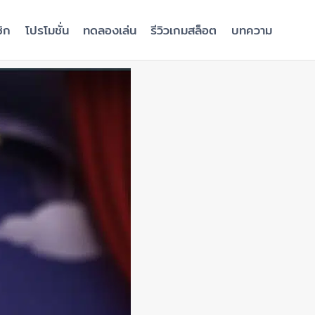
ิก
โปรโมชั่น
ทดลองเล่น
รีวิวเกมสล็อต
บทความ