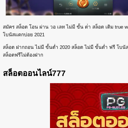
สมัคร สล็อต โอน ผ่าน วอ เลท ไม่มี ขั้น ต่ํา สล็อต เติม true 
โบนัสแตกบ่อย 2021
สล็อต ฝากถอน ไม่มี ขั้นต่ำ 2020 สล็อต ไม่มี ขั้นต่ำ ฟรี 
สล็อตฟรีไม่ต้องฝาก
สล็อตออนไลน์777