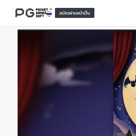
สมัครผ่านหน้าเว็บ