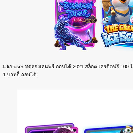
แจก user ทดลองเล่นฟรี ถอนได้ 2021 สล็อต เครดิตฟรี 100 ไม่
1 บาทก็ ถอนได้