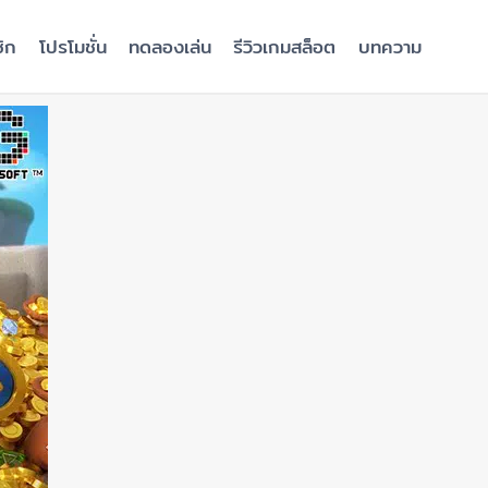
ิก
โปรโมชั่น
ทดลองเล่น
รีวิวเกมสล็อต
บทความ