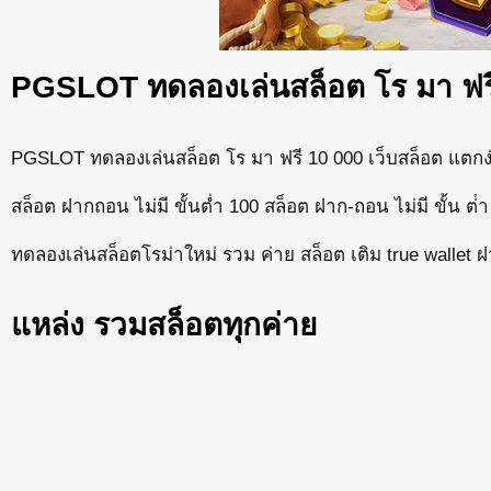
PGSLOT ทดลองเล่นสล็อต โร มา ฟรี
PGSLOT ทดลองเล่นสล็อต โร มา ฟรี 10 000 เว็บสล็อต แตกง
สล็อต ฝากถอน ไม่มี ขั้นต่ำ 100 สล็อต ฝาก-ถอน ไม่มี ขั้น ต่
ทดลองเล่นสล็อตโรม่าใหม่ รวม ค่าย สล็อต เติม true wallet ฝ
แหล่ง รวมสล็อตทุกค่าย