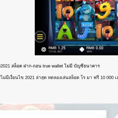
ิง2021
สล็อต ฝาก-ถอน true wallet ไม่มี บัญชีธนาคาร
ตฟรีไม่มีเงื่อนไข 2021 ล่าสุด ทดลองเล่นสล็อต โร มา ฟรี 10 0