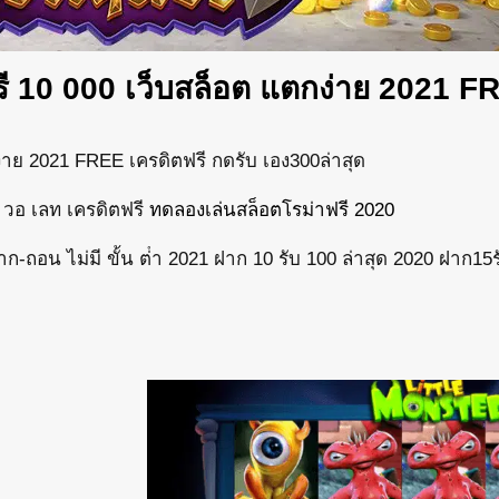
 10 000 เว็บสล็อต แตกง่าย 2021 F
่าย 2021 FREE เครดิตฟรี กดรับ เอง300ล่าสุด
ํา วอ เลท เครดิตฟรี
ทดลองเล่นสล็อตโรม่าฟรี 2020
าก-ถอน ไม่มี ขั้น ต่ํา 2021 ฝาก 10 รับ 100 ล่าสุด 2020 ฝาก1