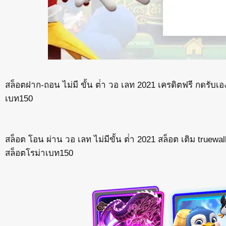
สล็อตฝาก-ถอน ไม่มี ขั้น ต่ํา วอ เลท 2021 เครดิตฟรี กดรับเอ
เบท150
สล็อต โอน ผ่าน วอ เลท ไม่มีขั้น ต่ํา 2021 สล็อต เติม truewa
สล็อตโรม่าเบท150