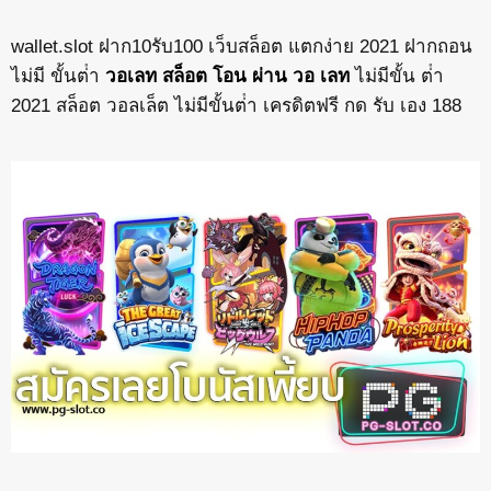
wallet.slot ฝาก10รับ100 เว็บสล็อต แตกง่าย 2021 ฝากถอน
ไม่มี ขั้นต่ํา
วอเลท สล็อต โอน ผ่าน วอ เลท
ไม่มีขั้น ต่ํา
2021 สล็อต วอลเล็ต ไม่มีขั้นต่ํา เครดิตฟรี กด รับ เอง 188