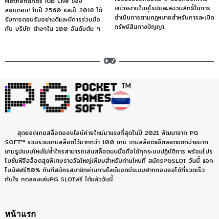
Netherlands IGB Live ของ
หน่วยงานในยุโรปและสงวนสิทธิ์ในการ
ลอนดอน! ในปี 2560 และปี 2018 ได้
ดำเนินการตามกฎหมายสำหรับการละเมิด
รับการตอบรับอย่างดีและมีการร่วมมือ
ทรัพย์สินทางปัญญา.
กับ บริษัท ต่างๆใน 100 อันดับต้น ๆ
สุดยอดเกมสล็อตออนไลน์ค่ายใหม่มาแรงที่สุดในปี 2021 พัฒนาจาก PG
SOFT™ รวบรวมเกมสล็อตไว้มากกว่า 100 เกม เกมสล็อตแจ็ตพอตแตกง่ายมาก
เกมรูปแบบใหม่ไม่ซ้ำใครสามารถเล่นสล็อตบนมือถือได้ทุกระบบปฏิบัติการ พร้อมโปร
โมชั่นพีจีสล็อตสุดพิเศษรางวัลใหญ่เพียบสำหรับท่านไหนที่ สมัครPGSLOT วันนี้ แจก
โบนัสฟรี50% ทันทีสมัครสมาชิกผ่านทางไลน์แอดมีระบบฝากถอนออโต้ที่รวดเร็ว
ทันใจ ทดลองเล่นPG SLOTฟรี ได้แล้ววันนี้
หน้าแรก