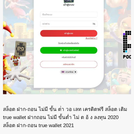
สล็อต ฝาก-ถอน ไม่มี ขั้น ต่ํา วอ เลท เครดิตฟรี สล็อต เติม
true wallet ฝากถอน ไม่มี ขั้นต่ำ ไม่ ต อ้ ง ลงทุน 2020
สล็อต ฝาก-ถอน true wallet 2021