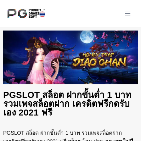
PGSLOT สล็อต ฝากขั้นต่ำ 1 บาท
รวมเพจสล็อตฝาก เครดิตฟรีกดรับ
เอง 2021 ฟรี
PGSLOT สล็อต ฝากขั้นต่ำ 1 บาท รวมเพจสล็อตฝาก