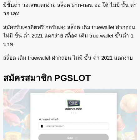
มีขั้นต่ํา วอเลทแตกง่าย สล็อต ฝาก-ถอน ออ โต้ ไม่มี ขั้น ต่ํา
วอ เลท
สมัครรับเครดิตฟรี กดรับเอง สล็อต เติม truewallet ฝากถอน
ไม่มี ขั้น ต่ํา 2021 แตกง่าย สล็อต เติม true wallet ขั้นต่ำ 1
บาท
สล็อต เติม truewallet ฝากถอน ไม่มี ขั้น ต่ํา 2021 แตกง่าย
สมัครสมาชิก PGSLOT