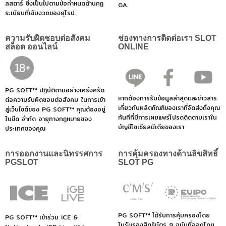
ลสตาร์ ซึ่งเป็นไปตามข้อกำหนดด้านกฏ
GA.
ระเบียบที่เข้มงวดของยุโรป.
ความรับผิดชอบต่อสังคม
ช่องทางการติดต่อเรา SLOT
สล็อต ออนไลน์
ONLINE
PG SOFT™ ปฏิบัติตามอย่างเคร่งครัด
หากต้องการรับข้อมูลล่าสุดและข่าวสาร
ต่อความรับผิดชอบต่อสังคม ในการเข้า
เกี่ยวกับผลิตภัณฑ์ของเราที่จัดส่งถึงคุณ
สู่เว็บไซต์ของ PG SOFT™ คุณต้องอยู่
ทันทีที่มีการเผยแพร่โปรดติดตามเราใน
ในขีด จำกัด อายุทางกฎหมายของ
บัญชีโซเชียลมีเดียของเรา
ประเทศของคุณ
การออกงานและนิทรรศการ
การคุ้มครองทางด้านลิขสิทธิ์
PGSLOT
SLOT PG
PG SOFT™ ได้รับการคุ้มครองโดย
PG SOFT™ เข้าร่วม ICE &
ใบรับรองสิทธิบัตร 9 ฉบับที่ออกโดย