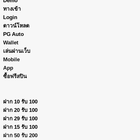
Demo
ทางเข้า
Login
ดาวน์โหลด
PG Auto
Wallet
เล่นผ่านเว็บ
Mobile
App
ซื้อฟรีสปิน
ฝาก 10 รับ 100
ฝาก 20 รับ 100
ฝาก 29 รับ 100
ฝาก 15 รับ 100
ฝาก 50 รับ 200