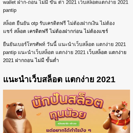
wallet ฝาก-ถอน ไม่มี ขั้น ต่ํา 2021 เว็บสล็อตแตกง่าย 2021
pantip
สล็อต ยืนยัน otp รับเครดิตฟรี ไม่ต้องฝากเงิน ไม่ต้อง
แชร์
สล็อต เครดิตฟรี ไม่ต้องฝากก่อน ไม่ต้องแชร์
ยืนยันเบอร์โทรศัพท์ วันนี้ แนะนําเว็บสล็อต แตกง่าย 2021
pantip แนะนำเว็บสล็อต แตกง่าย 2021
เว็บสล็อต แตกง่าย
2021 ฝากถอน ไม่มี ขั้นต่ำ
แนะนำเว็บสล็อต แตกง่าย 2021