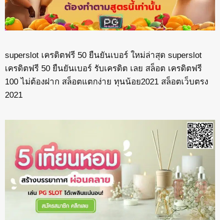
superslot เครดิตฟรี 50 ยืนยันเบอร์ ใหม่ล่าสุด superslot
เครดิตฟรี 50 ยืนยันเบอร์ รับเครดิต เลย สล็อต เครดิตฟรี
100 ไม่ต้องฝาก สล็อตแตกง่าย ทุนน้อย2021 สล็อตเว็บตรง
2021