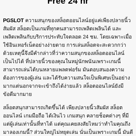
Free 24 hr
PGSLOT
ความสนุกของสล็อตออนไลน์อยู่แค่เพียงปลายนิ้ว
สัมผัส สล็อตเป็นเกมที่ทุกคนสามารถเพลิดเพลินได้ และ
เพลิดเพลินกับบริการประทับใจตลอด 24 ชม. โดยเฉพาะเมื่อ
ใช้อินเทอร์เน็ตอย่างง่ายดาย การเล่นสล็อตจะสะดวกกว่า
ด้วยเหตุนี้จึงมีคำกล่าวที่ว่าความสนุกของสล็อตออนไลน์
เป็นไปได้ ที่ปลายนิ้วของคุณในหมู่นักพนันเพราะเกมนี้
สามารถเล่นได้บนหลายแพลตฟอร์ม มันตอบสนองความ
ต้องการของผู้เล่น และได้รับความสนใจเป็นพิเศษเป็นอย่าง
มากแต่นอกจากจะเข้าถึงได้ง่ายแล้ว สล็อตออนไลน์ยังมี
ข้อดีมากมาย
สล็อตสนุกสามารถเกิดขึ้นได้ เพียงปลายนิ้วสัมผัส สล็อต
ออนไลน์ เกมมือถือ ได้เงินไว เกมสนุก คลายช็อคต่างๆ ที่มี
แต่ผู้เล่นเท่านั้นที่หาได้ แต่คุณเคยสงสัยไหมว่าทำไมคุณถึง
มาลองเกมนี้? ส่วนใหญ่ไม่หยุดเล่น นั่นเป็นเพราะเกมนี้ มันดี