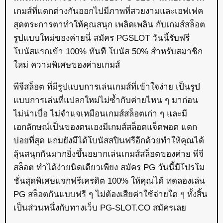
เกมส์ที่แตกต่างกันออกไปมีภาพที่สวยงามและเอฟเฟค
สุดตระการตาทำให้คุณสนุก เพลิดเพลิน กับเกมส์สล็อต
รูปแบบใหม่ของค่ายนี่ สมัคร PGSLOT วันนี้รับฟรี
โบนัสแรกเข้า 100% ทันที โบนัส 50% สำหรับสมาชิก
ใหม่ ความพิเศษของค่ายเกมส์
พีจีสล็อต ที่มีรูปแบบการเล่นเกมส์ที่เข้าใจง่าย เป็นรูป
แบบการเล่นที่แปลกใหม่ไม่ซ้ำกับค่ายไหน ๆ มาก่อน
ไม่น่าเบื่อ ไม่จำแจเหมือนเกมส์สล็อตเก่า ๆ และมี
เอกลักษณ์เป็นของตนเองมีเกมส์สล็อตแจ็ตพอต แตก
บ่อยที่สุด แถมยังมีได้โบนัสสปินฟรีอีกด้วยทำให้คุณได้
ลุ้นสนุกกันมากยิ่งขึ้นอยากเล่นเกมส์สล็อตของค่าย พีจี
สล็อต ทำได้ง่ายนิดเดียวเพียง สมัคร PG วันนี้มีโปรโม
ชั่นสุดพิเศษแจกฟรีเครดิต 100% ให้คุณได้ ทดลองเล่น
PG สล็อตกันแบบฟรี ๆ ไม่ต้องเสียค่าใช้จ่ายใด ๆ ทั้งสิ้น
เป็นส่วนหนึ่งกับทางเว็บ PG-SLOT.CO สมัครเลย