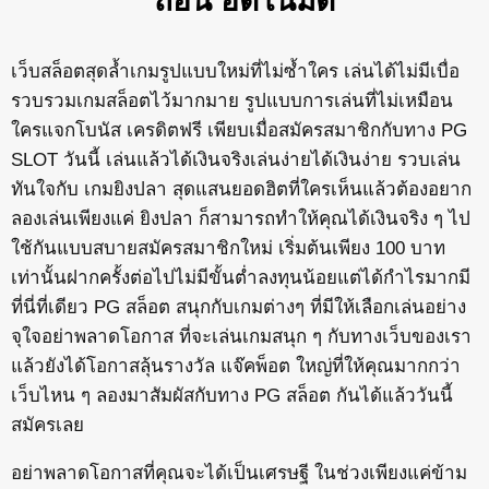
ถอน อัตโนมัติ
เว็บสล็อตสุดล้ำเกมรูปแบบใหม่ที่ไม่ซ้ำใคร เล่นได้ไม่มีเบื่อ
รวบรวมเกมสล็อตไว้มากมาย รูปแบบการเล่นที่ไม่เหมือน
ใครแจกโบนัส เครดิตฟรี เพียบเมื่อสมัครสมาชิกกับทาง PG
SLOT วันนี้ เล่นแล้วได้เงินจริงเล่นง่ายได้เงินง่าย รวบเล่น
ทันใจกับ เกมยิงปลา สุดแสนยอดฮิตที่ใครเห็นแล้วต้องอยาก
ลองเล่นเพียงแค่ ยิงปลา ก็สามารถทำให้คุณได้เงินจริง ๆ ไป
ใช้กันแบบสบายสมัครสมาชิกใหม่ เริ่มต้นเพียง 100 บาท
เท่านั้นฝากครั้งต่อไปไม่มีขั้นต่ำลงทุนน้อยแต่ได้กำไรมากมี
ที่นี่ที่เดียว PG สล็อต สนุกกับเกมต่างๆ ที่มีให้เลือกเล่นอย่าง
จุใจอย่าพลาดโอกาส ที่จะเล่นเกมสนุก ๆ กับทางเว็บของเรา
แล้วยังได้โอกาสลุ้นรางวัล แจ๊คพ็อต ใหญ่ที่ให้คุณมากกว่า
เว็บไหน ๆ ลองมาสัมผัสกับทาง PG สล็อต กันได้แล้ววันนี้
สมัครเลย
อย่าพลาดโอกาสที่คุณจะได้เป็นเศรษฐี ในช่วงเพียงแค่ข้าม