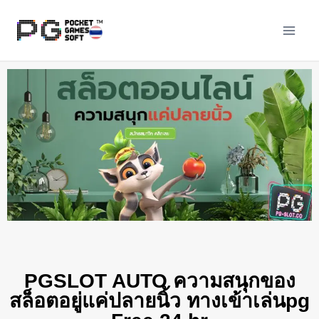
PGSLOT AUTO ความสนุกของ
สล็อตอยู่แค่ปลายนิ้ว ทางเข้าเล่นpg