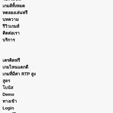
เกมส์ทั้งหมด
ทดลองเล่นฟรี
บทความ
รีวิวเกมส์
ติดต่อเรา
บริการ
เครดิตฟรี
เกมไหนแตกดี
เกมที่มีค่า RTP สูง
สูตร
โบนัส
Demo
ทางเข้า
Login