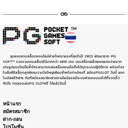
สุดยอดเกมสล็อตออนไลน์ค่ายใหม่มาแรงที่สุดในปี 2021 พัฒนาจาก PG
SOFT™ รวบรวมเกมสล็อตไว้มากกว่า 100 เกม เกมสล็อตแจ็ตพอตแตกง่ายมาก
เกมรูปแบบใหม่ไม่ซ้ำใครสามารถเล่นสล็อตบนมือถือได้ทุกระบบปฏิบัติการ พร้อมโปร
โมชั่นพีจีสล็อตสุดพิเศษรางวัลใหญ่เพียบสำหรับท่านไหนที่ สมัครPGSLOT วันนี้ แจก
โบนัสฟรี50% ทันทีสมัครสมาชิกผ่านทางไลน์แอดมีระบบฝากถอนออโต้ที่รวดเร็ว
ทันใจ ทดลองเล่นPG SLOTฟรี ได้แล้ววันนี้
หน้าแรก
สมัครสมาชิก
ฝาก-ถอน
โปรโมชั่น