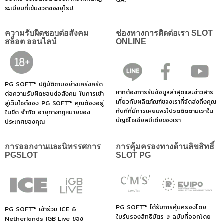
ระเบียบที่เข้มงวดของยุโรป.
ความรับผิดชอบต่อสังคม
ช่องทางการติดต่อเรา SLOT
สล็อต ออนไลน์
ONLINE
PG SOFT™ ปฏิบัติตามอย่างเคร่งครัด
หากต้องการรับข้อมูลล่าสุดและข่าวสาร
ต่อความรับผิดชอบต่อสังคม ในการเข้า
เกี่ยวกับผลิตภัณฑ์ของเราที่จัดส่งถึงคุณ
สู่เว็บไซต์ของ PG SOFT™ คุณต้องอยู่
ทันทีที่มีการเผยแพร่โปรดติดตามเราใน
ในขีด จำกัด อายุทางกฎหมายของ
บัญชีโซเชียลมีเดียของเรา
ประเทศของคุณ
การออกงานและนิทรรศการ
การคุ้มครองทางด้านลิขสิทธิ์
PGSLOT
SLOT PG
PG SOFT™ ได้รับการคุ้มครองโดย
PG SOFT™ เข้าร่วม ICE &
ใบรับรองสิทธิบัตร 9 ฉบับที่ออกโดย
Netherlands IGB Live ของ