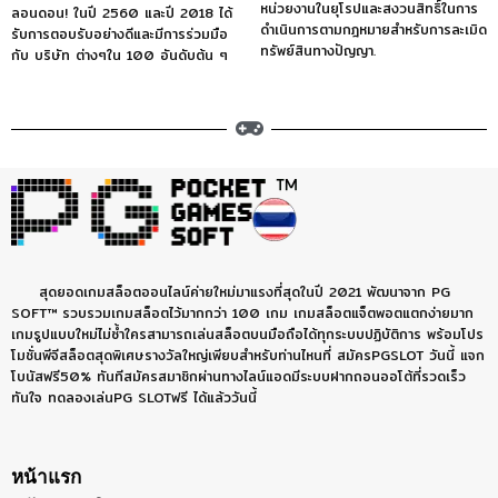
หน่วยงานในยุโรปและสงวนสิทธิ์ในการ
ลอนดอน! ในปี 2560 และปี 2018 ได้
ดำเนินการตามกฎหมายสำหรับการละเมิด
รับการตอบรับอย่างดีและมีการร่วมมือ
ทรัพย์สินทางปัญญา.
กับ บริษัท ต่างๆใน 100 อันดับต้น ๆ
สุดยอดเกมสล็อตออนไลน์ค่ายใหม่มาแรงที่สุดในปี 2021 พัฒนาจาก PG
SOFT™ รวบรวมเกมสล็อตไว้มากกว่า 100 เกม เกมสล็อตแจ็ตพอตแตกง่ายมาก
เกมรูปแบบใหม่ไม่ซ้ำใครสามารถเล่นสล็อตบนมือถือได้ทุกระบบปฏิบัติการ พร้อมโปร
โมชั่นพีจีสล็อตสุดพิเศษรางวัลใหญ่เพียบสำหรับท่านไหนที่ สมัครPGSLOT วันนี้ แจก
โบนัสฟรี50% ทันทีสมัครสมาชิกผ่านทางไลน์แอดมีระบบฝากถอนออโต้ที่รวดเร็ว
ทันใจ ทดลองเล่นPG SLOTฟรี ได้แล้ววันนี้
หน้าแรก