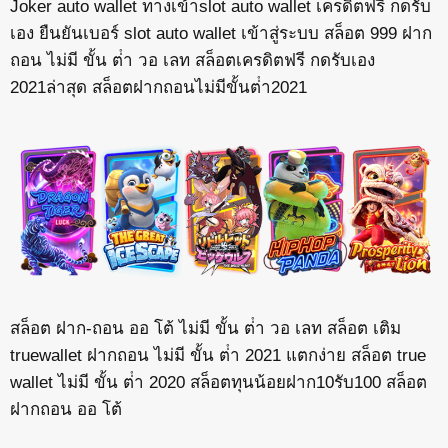
Joker auto wallet ทางเข้าslot auto wallet เครดิตฟรี กดรับ
เอง ยืนยันเบอร์ slot auto wallet เข้าสู่ระบบ สล็อต 999 ฝาก
ถอน ไม่มี ขั้น ต่ํา วอ เลท สล็อตเครดิตฟรี กดรับเอง
2021ล่าสุด สล็อตฝากถอนไม่มีขั้นต่ํา2021
สล็อต ฝาก-ถอน ออ โต้ ไม่มี ขั้น ต่ํา วอ เลท สล็อต เติม
truewallet ฝากถอน ไม่มี ขั้น ต่ํา 2021 แตกง่าย สล็อต true
wallet ไม่มี ขั้น ต่ํา 2020 สล็อตทุนน้อยฝาก10รับ100 สล็อต
ฝากถอน ออ โต้