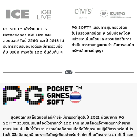
PG SOFT™ ได้รับการคุ้มครองโดย
PG SOFT™ เข้าร่วม ICE &
ใบรับรองสิทธิบัตร 9 ฉบับที่ออกโดย
Netherlands IGB Live ของ
หน่วยงานในยุโรปและสงวนสิทธิ์ในการ
ลอนดอน! ในปี 2560 และปี 2018 ได้
ดำเนินการตามกฎหมายสำหรับการละเมิด
รับการตอบรับอย่างดีและมีการร่วมมือ
ทรัพย์สินทางปัญญา.
กับ บริษัท ต่างๆใน 100 อันดับต้น ๆ
สุดยอดเกมสล็อตออนไลน์ค่ายใหม่มาแรงที่สุดในปี 2021 พัฒนาจาก PG
SOFT™ รวบรวมเกมสล็อตไว้มากกว่า 100 เกม เกมสล็อตแจ็ตพอตแตกง่ายมาก
เกมรูปแบบใหม่ไม่ซ้ำใครสามารถเล่นสล็อตบนมือถือได้ทุกระบบปฏิบัติการ พร้อมโปร
โมชั่นพีจีสล็อตสุดพิเศษรางวัลใหญ่เพียบสำหรับท่านไหนที่ สมัครPGSLOT วันนี้ แจก