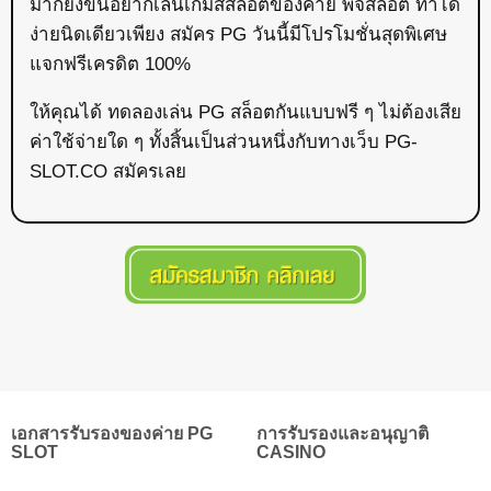
มากยิ่งขึ้นอยากเล่นเกมส์สล็อตของค่าย พีจีสล็อต ทำได้
ง่ายนิดเดียวเพียง สมัคร PG วันนี้มีโปรโมชั่นสุดพิเศษ
แจกฟรีเครดิต 100%
ให้คุณได้ ทดลองเล่น PG สล็อตกันแบบฟรี ๆ ไม่ต้องเสีย
ค่าใช้จ่ายใด ๆ
ทั้งสิ้นเป็นส่วนหนึ่งกับทางเว็บ PG-
SLOT.CO สมัครเลย
เอกสารรับรองของค่าย PG
การรับรองและอนุญาติ
SLOT
CASINO