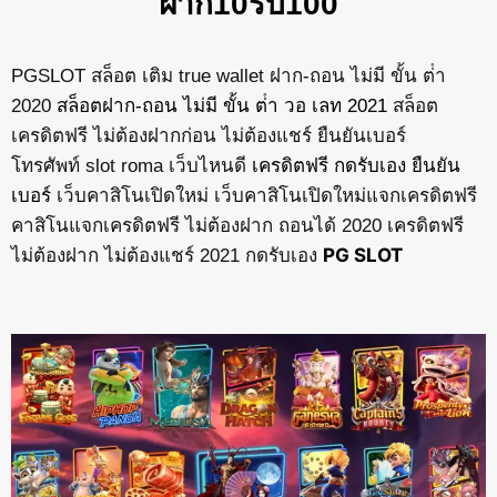
ฝาก10รับ100
PGSLOT สล็อต เติม true wallet ฝาก-ถอน ไม่มี ขั้น ต่ํา
2020
สล็อตฝาก-ถอน ไม่มี ขั้น ต่ํา วอ เลท 2021
สล็อต
เครดิตฟรี ไม่ต้องฝากก่อน ไม่ต้องแชร์ ยืนยันเบอร์
โทรศัพท์
slot roma เว็บไหนดี
เครดิตฟรี กดรับเอง ยืนยัน
เบอร์
เว็บคาสิโนเปิดใหม่ เว็บคาสิโนเปิดใหม่แจกเครดิตฟรี
คาสิโนแจกเครดิตฟรี ไม่ต้องฝาก ถอนได้ 2020 เครดิตฟรี
PG SLOT
ไม่ต้องฝาก ไม่ต้องแชร์ 2021 กดรับเอง