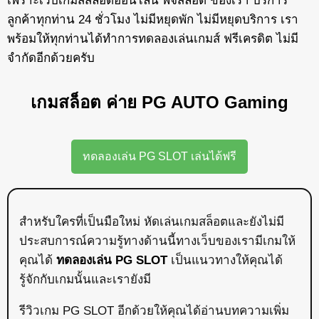
เพราะเว็บเกมส์สล็อตออนไลน์ พีจีสล็อต ของเรา บริการ
ลูกค้าทุกท่าน 24 ชั่วโมง ไม่มีหยุดพัก ไม่มีหยุดบริการ เรา
พร้อมให้ทุกท่านได้ทำการทดลองเล่นเกมส์ ฟรีเครดิต ไม่มี
จำกัดอีกด้วยครับ
เกมสล็อต ค่าย PG AUTO Gaming
ทดลองเล่น PG SLOT เล่นได้ฟรี
สำหรับใครที่เป็นมือใหม่ หัดเล่นเกมสล็อตและยังไม่มี
ประสบการณ์ความรู้ทางด้านนี้ทางเว็บของเรามีเกมให้
คุณได้
ทดลองเล่น PG SLOT
เป็นแนวทางให้คุณได้
รู้จักกับเกมนั้นและเรายังมี
รีวิวเกม PG SLOT อีกด้วยให้คุณได้อ่านบทความเพิ่ม