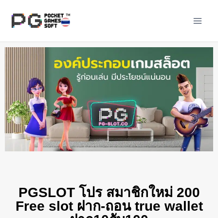
PGSLOT โปร สมาชิกใหม่ 200
Free slot ฝาก-ถอน true wallet