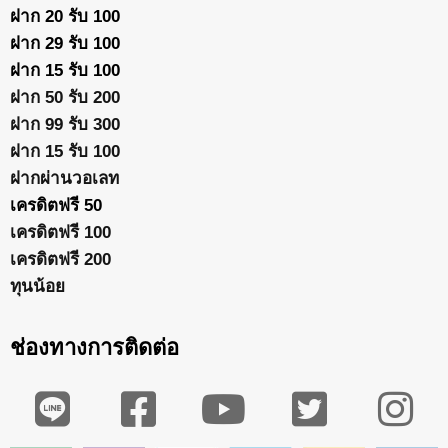
ฝาก 20 รับ 100
ฝาก 29 รับ 100
ฝาก 15 รับ 100
ฝาก 50 รับ 200
ฝาก 99 รับ 300
ฝาก 15 รับ 100
ฝากผ่านวอเลท
เครดิตฟรี 50
เครดิตฟรี 100
เครดิตฟรี 200
ทุนน้อย
ช่องทางการติดต่อ