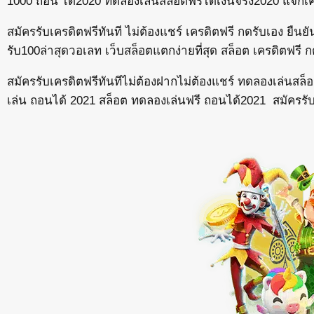
1000 ถอน ได้2020 ทดลองเล่นสล็อตฟรีได้เงินจริง2020 แจกเ
สมัครรับเครดิตฟรีทันที ไม่ต้องแชร์
เครดิตฟรี กดรับเอง ยืนย
รับ100ล่าสุดวอเลท เว็บสล็อตแตกง่ายที่สุด สล็อต เครดิตฟรี 
สมัครรับเครดิตฟรีทันทีไม่ต้องฝากไม่ต้องแชร์
ทดลองเล่นสล็อ
เล่น ถอนได้ 2021 สล็อต ทดลองเล่นฟรี ถอนได้2021
สมัครรั