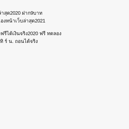
0ล่าสุด2020 ฝาก9บาท
บเองหน้าเว็บล่าสุด2021
ฟรีได้เงินจริง2020 ฟรี ทดลอง
ทิ ร์ น. ถอนได้จริง