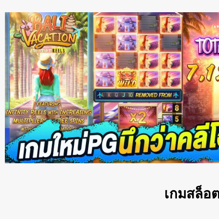
เกมสล็อต