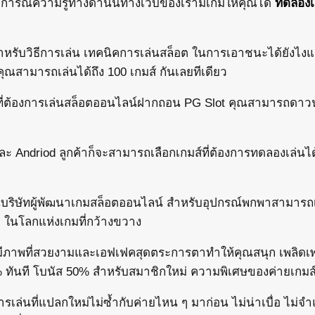
สบการณ์ความรู้ทางด้านนี้ทางเว็บของเรามีเกมให้คุณได้
ทดลองเ
ำหรับวิธีการเล่น เทคนิคการเล่นสล็อต ในการเอาชนะได้ยังไงแล
คุณสามารถเล่นได้ถึง 100 เกมส์ กันเลยทีเดียว
ับผู้ที่ต้องการเล่นสล็อตออนไลน์ฝากถอน PG Slot คุณสามารถดา
ะ Andriod ลูกค้าก็จะสามารถเลือกเกมส์ที่ต้องการทดลองเล่นได้เ
บริษัทผู้พัฒนาเกมสล็อตออนไลน์ สำหรับอุปกรณ์พกพาสามารถเล
s ในโลกแห่งเกมที่กว้างขวาง
ปมีภาพที่สวยงามและเอฟเฟคสุดตระการตาทำให้คุณสนุก เพลิดเพ
0% ทันที โบนัส 50% สำหรับสมาชิกใหม่ ความพิเศษของค่ายเกมส
บการเล่นที่แปลกใหม่ไม่ซ้ำกับค่ายไหน ๆ มาก่อน ไม่น่าเบื่อ ไม่จ