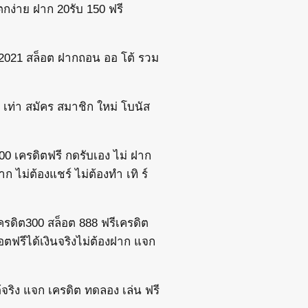
ตกง่าย ฝาก 20รับ 150 ฟรี
 2021
สล็อต ฝากถอน ออ โต้
รวม
 เท่า สมัคร สมาชิก ใหม่ โบนัส
100 เครดิตฟรี กดรับเอง ไม่ ฝาก
ก ไม่ต้องแชร์ ไม่ต้องทำ เทิ ร์
เครดิต300 สล็อต 888 ฟรีเครดิต
อตฟรีได้เงินจริงไม่ต้องฝาก แจก
้จริง แจก เครดิต ทดลอง เล่น ฟรี