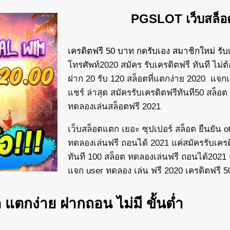
PGSLOT เว็บสล็อ
เครดิตฟรี 50 บาท กดรับเอง สมาชิกใหม่ รับ
โทรศัพท์2020
สมัคร รับเครดิตฟรี ทันที ไม
ฝาก 20 รับ 120 สล็อตที่แตกง่าย 2020 แจกเ
แชร์ ล่าสุด สมัครรับเครดิตฟรีทันที50 สล็อต
ทดลองเล่นสล็อตฟรี 2021
เว็บสล็อตแตก เยอะ ซุปเปอร์ สล็อต ยืนยัน ot
ทดลองเล่นฟรี ถอนได้ 2021 แค่สมัครรับเครดิ
ทันที 100 สล็อต ทดลองเล่นฟรี ถอนได้2021 
แจก user ทดลอง เล่น ฟรี 2020
เครดิตฟรี 5
 แตกง่าย ฝากถอน ไม่มี ขั้นต่ำ