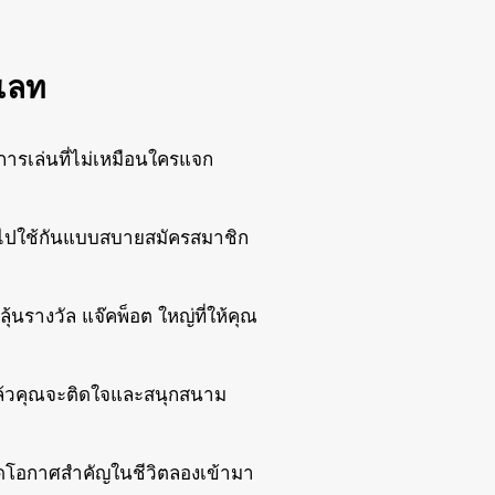
อเลท
การเล่นที่ไม่เหมือนใครแจก
 ๆ ไปใช้กันแบบสบายสมัครสมาชิก
ุ้นรางวัล แจ๊คพ็อต ใหญ่ที่ให้คุณ
แล้วคุณจะติดใจและสนุกสนาม
พลาดโอกาศสำคัญในชีวิตลองเข้ามา