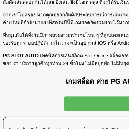
สัมผัสเล่นสล็อตกันได้เลย ยิ่งเล่น ยิ่งมีโอกาสสูง ที่จะได้รับเง
จากเราไปครอง หากคุณอยากสัมผัสประสบการณ์การเล่นเกมสล
ค่ายใหม่ที่กำลังมาแรงที่สุดในปีนี้มีเกมยอดฮิตรวมรวบไว้
ที่หมุนกันได้ทั้งวันมีภาพสวยงามกว่าเกมไหน ๆ ที่คุณเคยเล่
รองรับทุกระบบปฏิบัติการไม่ว่าจะเป็นอุปกรณ์ iOS หรือ Andr
PG SLOT AUTO
เทคนิคการเล่นสล็อต Slot Online สล็อตออน
ของเรา บริการลูกค้าทุกท่าน 24 ชั่วโมง ไม่มีหยุดพัก ไม่มีห
เกมสล็อต ค่าย PG A