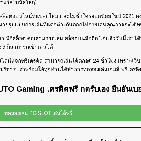
ินรางวัลโบนัสใหญ่
็อตออนไลน์ที่แปลกใหม่ และไม่ซ้ำใครยอดนิยมในปี 2021 คง
มากมายรูปแบบการเล่นที่แตกต่างกันออกไปการเล่นคุณอาจจะได้พ
นมา พีจีสล็อต คุณสามารถเล่น สล็อตบนมือถือ ได้แล้ววันนี้เรา
oid ก็สามารถเข้าเล่นได้
ไลน์แจกฟรีเครดิต สามารถเล่นได้ตลอด 24 ชั่วโมง เพราะเว็บเ
ยุดบริการ เราพร้อมให้ทุกท่านได้ทำการทดลองเล่นเกมส์ ฟรีเครดิต
UTO Gaming เครดิตฟรี กดรับเอง ยืนยันเบอ
ทดลองเล่น PG SLOT เล่นได้ฟรี