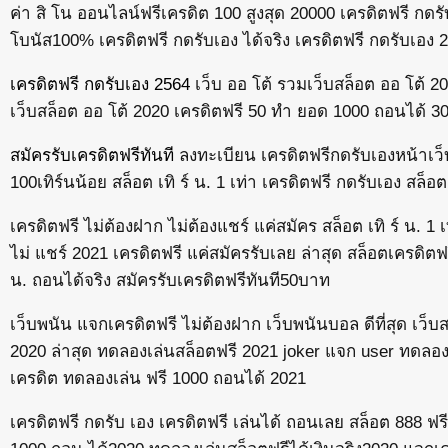
ค่า สิ โน ออนไลน์ฟรีเครดิต 100 สูงสุด 20000 เครดิตฟรี กดรั
โบนัส100% เครดิตฟรี กดรับเอง ได้จริง เครดิตฟรี กดรับเอง
เครดิตฟรี กดรับเอง 2564
เว็บ ออ โต้
รวมเว็บสล็อต ออ โต้ 2
เว็บสล็อต ออ โต้ 2020
เครดิตฟรี 50 ทํา ยอด 1000 ถอนได้ 3
สมัครรับเครดิตฟรีทันที
ลงทะเบียน เครดิตฟรีกดรับเองหน้าเว็บ
100เทิร์นน้อย สล็อต เทิ ร์ น. 1 เท่า เครดิตฟรี กดรับเอง สล็
เครดิตฟรี ไม่ต้องฝาก ไม่ต้องแชร์ แค่สมัคร
สล็อต เทิ ร์ น. 1
ไม่ แชร์ 2021 เครดิตฟรี แค่สมัครรับเลย ล่าสุด สล็อตเครดิตฟร
น. ถอนได้จริง สมัครรับเครดิตฟรีทันที50บาท
เว็บพนัน แจกเครดิตฟรี ไม่ต้องฝาก
เว็บพนันบอล ดีที่สุด
เว็บ
2020 ล่าสุด ทดลองเล่นสล็อตฟรี 2021 joker แจก user ทดลองเล
เครดิต ทดลองเล่น ฟรี 1000 ถอนได้ 2021
เครดิตฟรี กดรับ เอง
เครดิตฟรี เล่นได้ ถอนเลย สล็อต 888 ฟรี