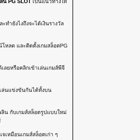
ล่น PG SLOT
เป็นแนวทางให้
ะทำยังไงถึงจะได้เงินรางวัล
วน์โหลด และติดตั้งเกมสล็อตPG
ลยหรือคลิกเข้าเล่นเกมส์พีจี
่นแข่งขันกันได้ทั้งบน
ลิน กับเกมส์สล็อตรูปแบบใหม่
์
ำแจเหมือนเกมส์สล็อตเก่า ๆ