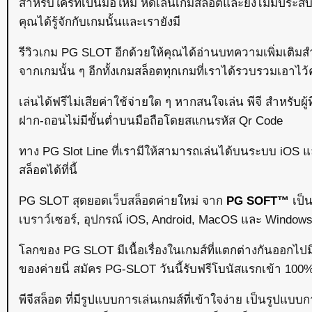
สำหรับใครที่เป็นมือใหม่ หัดเล่นเกมสล็อตและยังไม่มีประ
คุณได้รู้จักกับเกมนั้นและเรายังมี
รีวิวเกม PG SLOT อีกด้วยให้คุณได้อ่านบทความเพิ่มเติมส
จากเกมนั้น ๆ อีกทั้งเกมสล็อตทุกเกมที่เราได้รวบรวมเอาไว้
เล่นได้ฟรีไม่เสียค่าใช้จ่ายใด ๆ หากสนใจเล่น พีจี สำหร
ฝาก-ถอนไม่มีขั้นต่ำบนมือถือโดยสแกนรหัส Qr Code
ทาง PG Slot Line ที่เรามีให้สามารถเล่นได้บนระบบ iOS แล
สล็อตได้ที่นี้
PG SLOT สุดยอดเว็บสล็อตค่ายใหม่ จาก
PG SOFT™
เป็น
เบราว์เซอร์, อุปกรณ์ iOS, Android, MacOS และ Window
โลกของ PG SLOT มีเนื้อเรื่องในเกมส์ที่แตกต่างกันออกไ
ของค่ายนี่ สมัคร PG-SLOT วันนี้รับฟรีโบนัสแรกเข้า 10
พีจีสล็อต ที่มีรูปแบบการเล่นเกมส์ที่เข้าใจง่าย เป็นรูปแบ