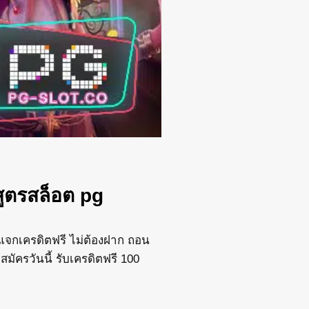
สูตรสล็อต pg
นแจกเครดิตฟรี ไม่ต้องฝาก ถอน
มัครวันนี้ รับเครดิตฟรี 100