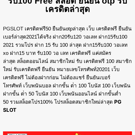
รับ100 Free สล็อต ยืนยัน otp รับ
เครดิตล่าสุด
PGSLOT
เครดิตฟรี50 ยืนยันotpล่าสุด
เว็บ เครดิตฟรี ยืนยัน
เบอร์ล่าสุด2021ได้จริง
ฝาก20รับ120 วอเลท
ฝาก15รับ100
2021
รวมโปร ฝาก 15 รับ 100 ล่าสุด
ฝาก15รับ100 วอเลท
xo
ฝาก15 บาท รับ100 วอ เลท
เครดิตฟรี แค่สมัคร
ล่าสุด
สล็อตออนไลน์ สมาชิกใหม่ รับ เครดิตฟรี 100
สมาชิก
ใหม่ รับเครดิตฟรี ยืนยัน หมายเลขโทรศัพท์20201
เว็บ
เครดิตฟรี ไม่ต้องฝากก่อน ไม่ต้องแชร์ ยืนยันเบอร์
โทรศัพท์
เว็บพนันบอล ฝากขั้น ต่ํา 100 โบนัส 100
เว็บพนัน
ฝากขั้น ต่ํา 50 โบนัส 100
เว็บพนันออนไลน์ ฝากขั้นต่ำ
PG
50
รวมสล็อตโปร100%
โปรสล็อตสมาชิกใหม่ล่าสุด
SLOT