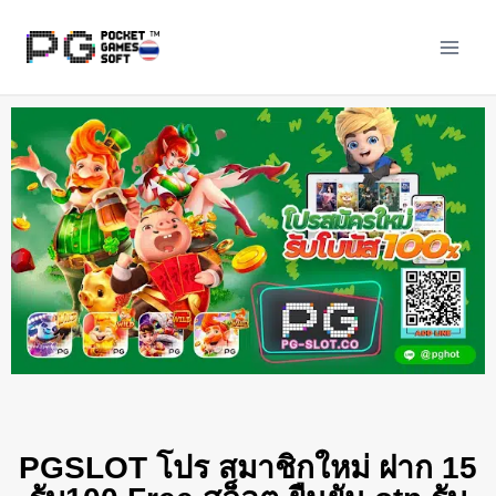
PGSLOT โปร สมาชิกใหม่ ฝาก 15