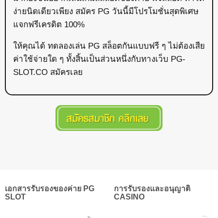
ง่ายนิดเดียวเพียง สมัคร PG วันนี้มีโปรโมชั่นสุดพิเศษ
แจกฟรีเครดิต 100%
ให้คุณได้ ทดลองเล่น PG สล็อตกันแบบฟรี ๆ ไม่ต้องเสีย
ค่าใช้จ่ายใด ๆ
ทั้งสิ้นเป็นส่วนหนึ่งกับทางเว็บ PG-
SLOT.CO สมัครเลย
เอกสารรับรองของค่าย PG
การรับรองและอนุญาติ
SLOT
CASINO