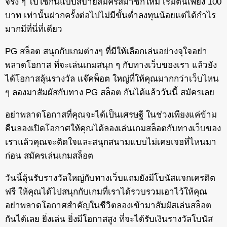
จริง ๆ ไปใช้กันแบบสบายสมัครสมาชิกใหม่ เริ่มต้นเพียง 100
บาท เท่านั้นฝากครั้งต่อไปไม่มีขั้นต่ำลงทุนน้อยแต่ได้กำไร
มากมีที่นี่ที่เดียว
PG สล็อต สนุกกับเกมต่างๆ ที่มีให้เลือกเล่นอย่างจุใจอย่า
พลาดโอกาส ที่จะเล่นเกมสนุก ๆ กับทางเว็บของเรา แล้วยัง
ได้โอกาสลุ้นรางวัล แจ๊คพ็อต ใหญ่ที่ให้คุณมากกว่าเว็บไหน
ๆ ลองมาสัมผัสกับทาง PG สล็อต กันได้แล้ววันนี้ สมัครเลย
อย่าพลาดโอกาสที่คุณจะได้เป็นเศรษฐี ในช่วงเพียงแค่ข้าม
คืนลองเปิดโอกาศให้คุณได้ลองเล่นเกมสล็อตกับทางเว็บของ
เราแล้วคุณจะติดใจและสนุกสนามแบบไม่เคยเจอที่ไหนมา
ก่อน สมัครเล่นเกมสล็อต
วันนี้ลุ้นรับรางวัลใหญ่กับทางเว็บแถมยังมีโบนัสแจกเครดิต
ฟรี ให้คุณได้ไปสนุกกับเกมที่เราได้รวบรวมเอาไว้ให้คุณ
อย่าพลาดโอกาศสำคัญในชีวิตลองเข้ามาสัมผัสเล่นสล็อต
กันได้เลย ยิ่งเล่น ยิ่งมีโอกาสสูง ที่จะได้รับเงินรางวัลโบนัส