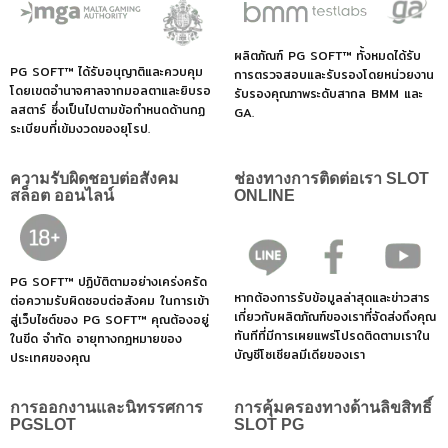
ผลิตภัณฑ์ PG SOFT™ ทั้งหมดได้รับ
PG SOFT™ ได้รับอนุญาติและควบคุม
การตรวจสอบและรับรองโดยหน่วยงาน
โดยเขตอำนาจศาลจากมอลตาและยิบรอ
รับรองคุณภาพระดับสากล BMM และ
ลสตาร์ ซึ่งเป็นไปตามข้อกำหนดด้านกฏ
GA.
ระเบียบที่เข้มงวดของยุโรป.
ความรับผิดชอบต่อสังคม
ช่องทางการติดต่อเรา SLOT
สล็อต ออนไลน์
ONLINE
PG SOFT™ ปฏิบัติตามอย่างเคร่งครัด
หากต้องการรับข้อมูลล่าสุดและข่าวสาร
ต่อความรับผิดชอบต่อสังคม ในการเข้า
เกี่ยวกับผลิตภัณฑ์ของเราที่จัดส่งถึงคุณ
สู่เว็บไซต์ของ PG SOFT™ คุณต้องอยู่
ทันทีที่มีการเผยแพร่โปรดติดตามเราใน
ในขีด จำกัด อายุทางกฎหมายของ
บัญชีโซเชียลมีเดียของเรา
ประเทศของคุณ
การออกงานและนิทรรศการ
การคุ้มครองทางด้านลิขสิทธิ์
PGSLOT
SLOT PG