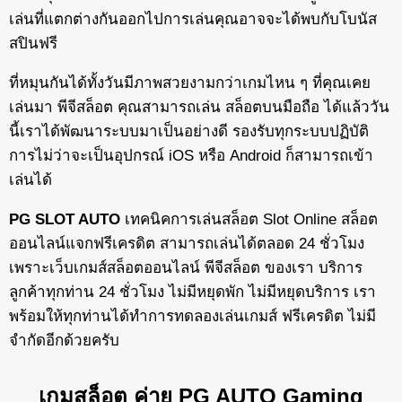
เล่นที่แตกต่างกันออกไปการเล่นคุณอาจจะได้พบกับโบนัส
สปินฟรี
ที่หมุนกันได้ทั้งวันมีภาพสวยงามกว่าเกมไหน ๆ ที่คุณเคย
เล่นมา พีจีสล็อต คุณสามารถเล่น สล็อตบนมือถือ ได้แล้ววัน
นี้เราได้พัฒนาระบบมาเป็นอย่างดี รองรับทุกระบบปฏิบัติ
การไม่ว่าจะเป็นอุปกรณ์ iOS หรือ Android ก็สามารถเข้า
เล่นได้
PG SLOT AUTO
เทคนิคการเล่นสล็อต Slot Online สล็อต
ออนไลน์แจกฟรีเครดิต สามารถเล่นได้ตลอด 24 ชั่วโมง
เพราะเว็บเกมส์สล็อตออนไลน์ พีจีสล็อต ของเรา บริการ
ลูกค้าทุกท่าน 24 ชั่วโมง ไม่มีหยุดพัก ไม่มีหยุดบริการ เรา
พร้อมให้ทุกท่านได้ทำการทดลองเล่นเกมส์ ฟรีเครดิต ไม่มี
จำกัดอีกด้วยครับ
เกมสล็อต ค่าย PG AUTO Gaming