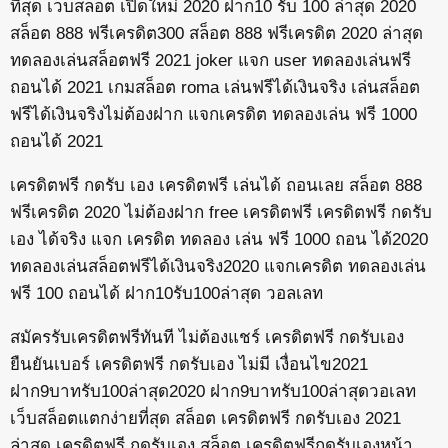
ที่สุด
เว็บสล็อต เปิดใหม่ 2020 ฝาก10 รับ 100 ล่าสุด 2020
สล็อต 888 ฟรีเครดิต300 สล็อต 888 ฟรีเครดิต 2020 ล่าสุด
ทดลองเล่นสล็อตฟรี 2021 joker แจก user ทดลองเล่นฟรี
ถอนได้ 2021 เกมสล็อต roma เล่นฟรีได้เงินจริง เล่นสล็อต
ฟรีได้เงินจริงไม่ต้องฝาก แจกเครดิต ทดลองเล่น ฟรี 1000
ถอนได้ 2021
เครดิตฟรี กดรับ เอง
เครดิตฟรี เล่นได้ ถอนเลย สล็อต 888
ฟรีเครดิต 2020 ไม่ต้องฝาก free เครดิตฟรี เครดิตฟรี กดรับ
เอง ได้จริง แจก เครดิต ทดลอง เล่น ฟรี 1000 ถอน ได้2020
ทดลองเล่นสล็อตฟรีได้เงินจริง2020 แจกเครดิต ทดลองเล่น
ฟรี 100 ถอนได้ ฝาก10รับ100ล่าสุด วอลเลท
สมัครรับเครดิตฟรีทันที ไม่ต้องแชร์
เครดิตฟรี กดรับเอง
ยืนยันเบอร์ เครดิตฟรี กดรับเอง ไม่มี เงื่อนไข2021
ฝาก9บาทรับ100ล่าสุด2020 ฝาก9บาทรับ100ล่าสุดวอเลท
เว็บสล็อตแตกง่ายที่สุด สล็อต เครดิตฟรี กดรับเอง 2021
ล่าสุด เครดิตฟรี กดรับเอง สล็อต เครดิตฟรีกดรับเองหน้า