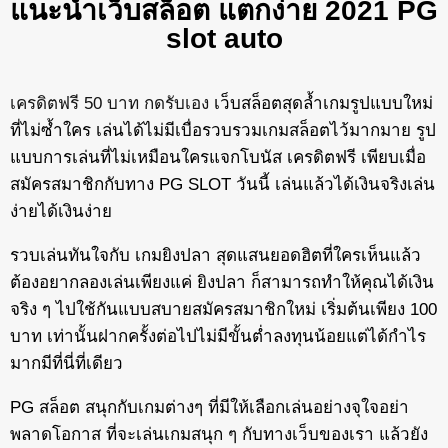
แนะนำเว็บสล็อต แตกง่าย 2021 PG
slot auto
เครดิตฟรี 50 บาท กดรับเอง
เว็บสล็อตสุดล้ำเกมรูปแบบใหม่
ที่ไม่ซ้ำใคร เล่นได้ไม่มีเบื่อรวบรวมเกมสล็อตไว้มากมาย รูป
แบบการเล่นที่ไม่เหมือนใครแจกโบนัส เครดิตฟรี เพียบเมื่อ
สมัครสมาชิกกับทาง PG SLOT วันนี้ เล่นแล้วได้เงินจริงเล่น
ง่ายได้เงินง่าย
รวบเล่นทันใจกับ เกมยิงปลา สุดแสนยอดฮิตที่ใครเห็นแล้ว
ต้องอยากลองเล่นเพียงแค่ ยิงปลา ก็สามารถทำให้คุณได้เงิน
จริง ๆ ไปใช้กันแบบสบายสมัครสมาชิกใหม่ เริ่มต้นเพียง 100
บาท เท่านั้นฝากครั้งต่อไปไม่มีขั้นต่ำลงทุนน้อยแต่ได้กำไร
มากมีที่นี่ที่เดียว
PG สล็อต สนุกกับเกมต่างๆ ที่มีให้เลือกเล่นอย่างจุใจอย่า
พลาดโอกาส ที่จะเล่นเกมสนุก ๆ กับทางเว็บของเรา แล้วยัง