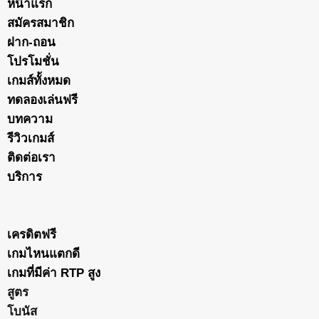
หน้าแรก
สมัครสมาชิก
ฝาก-ถอน
โปรโมชั่น
เกมส์ทั้งหมด
ทดลองเล่นฟรี
บทความ
รีวิวเกมส์
ติดต่อเรา
บริการ
เครดิตฟรี
เกมไหนแตกดี
เกมที่มีค่า RTP สูง
สูตร
โบนัส