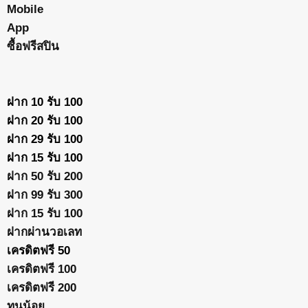
Mobile
App
ซื้อฟรีสปิน
ฝาก 10 รับ 100
ฝาก 20 รับ 100
ฝาก 29 รับ 100
ฝาก 15 รับ 100
ฝาก 50 รับ 200
ฝาก 99 รับ 300
ฝาก 15 รับ 100
ฝากผ่านวอเลท
เครดิตฟรี 50
เครดิตฟรี 100
เครดิตฟรี 200
ทุนน้อย