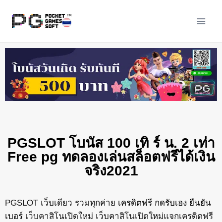
PGSLOT โบนัส 100 เทิ ร์ น. 2 เท่า
Free pg ทดลองเล่นสล็อตฟรีได้เงิน
จริง2021
PGSLOT เว็บเดียว รวมทุกค่าย
เครดิตฟรี กดรับเอง ยืนยัน
เบอร์
เว็บคาสิโนเปิดใหม่ เว็บคาสิโนเปิดใหม่แจกเครดิตฟรี