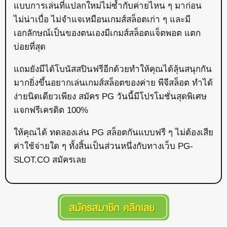
แบบการเล่นที่แปลกใหม่ไม่ซ้ำกับค่ายไหน ๆ มาก่อน
ไม่น่าเบื่อ ไม่จำแจเหมือนเกมส์สล็อตเก่า ๆ และมี
เอกลักษณ์เป็นของตนเองมีเกมส์สล็อตแจ็ตพอต แตก
บ่อยที่สุด
แถมยังมีได้โบนัสสปินฟรีอีกด้วยทำให้คุณได้ลุ้นสนุกกัน
มากยิ่งขึ้นอยากเล่นเกมส์สล็อตของค่าย พีจีสล็อต ทำได้
ง่ายนิดเดียวเพียง สมัคร PG วันนี้มีโปรโมชั่นสุดพิเศษ
แจกฟรีเครดิต 100%
ให้คุณได้ ทดลองเล่น PG สล็อตกันแบบฟรี ๆ ไม่ต้องเสีย
ค่าใช้จ่ายใด ๆ
ทั้งสิ้นเป็นส่วนหนึ่งกับทางเว็บ PG-
SLOT.CO สมัครเลย