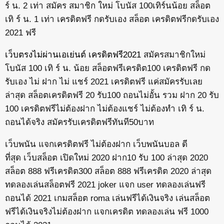
ร์ น. 2 เท่า สมัคร สมาชิก ใหม่ โบนัส 100เทิร์นน้อย สล็อต
เทิ ร์ น. 1 เท่า เครดิตฟรี กดรับเอง สล็อต เครดิตฟรีกดรับเอง
2021 ฟรี
เว็บตรงไม่ผ่านเอเย่นต์ เครดิตฟรี2021
สมัครสมาชิกใหม่
โบนัส 100 เทิ ร์ น. น้อย สล็อตฟรีเครดิต100 เครดิตฟรี กด
รับเอง ไม่ ฝาก ไม่ แชร์ 2021 เครดิตฟรี แค่สมัครรับเลย
ล่าสุด สล็อตเครดิตฟรี 20 รับ100 ถอนไม่อั้น รวม ฝาก 20 รับ
100 เครดิตฟรีไม่ต้องฝาก ไม่ต้องแชร์ ไม่ต้องทำ เทิ ร์ น.
ถอนได้จริง สมัครรับเครดิตฟรีทันที50บาท
เว็บพนัน แจกเครดิตฟรี ไม่ต้องฝาก
เว็บพนันบอล ดี
ที่สุด
เว็บสล็อต เปิดใหม่ 2020 ฝาก10 รับ 100 ล่าสุด 2020
สล็อต 888 ฟรีเครดิต300 สล็อต 888 ฟรีเครดิต 2020 ล่าสุด
ทดลองเล่นสล็อตฟรี 2021 joker แจก user ทดลองเล่นฟรี
ถอนได้ 2021 เกมสล็อต roma เล่นฟรีได้เงินจริง เล่นสล็อต
ฟรีได้เงินจริงไม่ต้องฝาก แจกเครดิต ทดลองเล่น ฟรี 1000