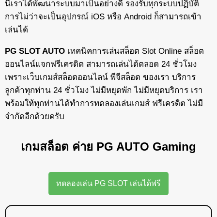
นี้เราได้พัฒนาระบบมาเป็นอย่างดี รองรับทุกระบบปฏิบัติ
การไม่ว่าจะเป็นอุปกรณ์ iOS หรือ Android ก็สามารถเข้า
เล่นได้
PG SLOT AUTO
เทคนิคการเล่นสล็อต Slot Online สล็อต
ออนไลน์แจกฟรีเครดิต สามารถเล่นได้ตลอด 24 ชั่วโมง
เพราะเว็บเกมส์สล็อตออนไลน์ พีจีสล็อต ของเรา บริการ
ลูกค้าทุกท่าน 24 ชั่วโมง ไม่มีหยุดพัก ไม่มีหยุดบริการ เรา
พร้อมให้ทุกท่านได้ทำการทดลองเล่นเกมส์ ฟรีเครดิต ไม่มี
จำกัดอีกด้วยครับ
เกมสล็อต ค่าย PG AUTO Gaming
ทดลองเล่น PG SLOT เล่นได้ฟรี