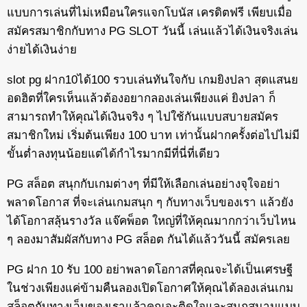
แบบการเล่นที่ไม่เหมือนใครแจกโบนัส เครดิตฟรี เพียบเมื่อ
สมัครสมาชิกกับทาง PG SLOT วันนี้ เล่นแล้วได้เงินจริงเล่น
ง่ายได้เงินง่าย
slot pg ฝาก10ได้100 รวบเล่นทันใจกับ เกมยิงปลา สุดแสนย
อดฮิตที่ใครเห็นแล้วต้องอยากลองเล่นเพียงแค่ ยิงปลา ก็
สามารถทำให้คุณได้เงินจริง ๆ ไปใช้กันแบบสบายสมัคร
สมาชิกใหม่ เริ่มต้นเพียง 100 บาท เท่านั้นฝากครั้งต่อไปไม่มี
ขั้นต่ำลงทุนน้อยแต่ได้กำไรมากมีที่นี่ที่เดียว
PG สล็อต สนุกกับเกมต่างๆ ที่มีให้เลือกเล่นอย่างจุใจอย่า
พลาดโอกาส ที่จะเล่นเกมสนุก ๆ กับทางเว็บของเรา แล้วยัง
ได้โอกาสลุ้นรางวัล แจ๊คพ็อต ใหญ่ที่ให้คุณมากกว่าเว็บไหน
ๆ ลองมาสัมผัสกับทาง PG สล็อต กันได้แล้ววันนี้ สมัครเลย
PG ฝาก 10 รับ 100 อย่าพลาดโอกาสที่คุณจะได้เป็นเศรษฐี
ในช่วงเพียงแค่ข้ามคืนลองเปิดโอกาศให้คุณได้ลองเล่นเกม
สล็อตกับทางเว็บของเราแล้วคุณจะติดใจและสนุกสนามแบบ