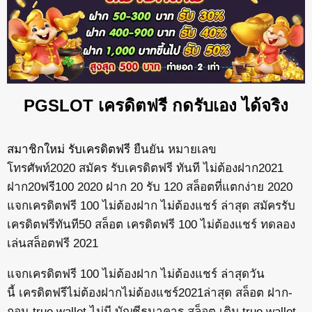
PGSLOT เครดิตฟรี กดรับเอง ได้จริง
สมาชิกใหม่ รับเครดิตฟรี
ยืนยัน หมายเลข
โทรศัพท์2020
สมัคร รับเครดิตฟรี ทันที ไม่ต้องฝาก2021
ฝาก20ฟรี100 2020 ฝาก 20 รับ 120 สล็อตที่แตกง่าย 2020
แจกเครดิตฟรี 100 ไม่ต้องฝาก ไม่ต้องแชร์ ล่าสุด สมัครรับ
เครดิตฟรีทันที50 สล็อต เครดิตฟรี 100 ไม่ต้องแชร์ ทดลอง
เล่นสล็อตฟรี 2021
แจกเครดิตฟรี 100 ไม่ต้องฝาก ไม่ต้องแชร์ ล่าสุดวัน
นี้
เครดิตฟรีไม่ต้องฝากไม่ต้องแชร์2021ล่าสุด
สล็อต ฝาก-
ถอน true wallet ไม่มี บัญชีธนาคาร
สล็อต เติม true wallet