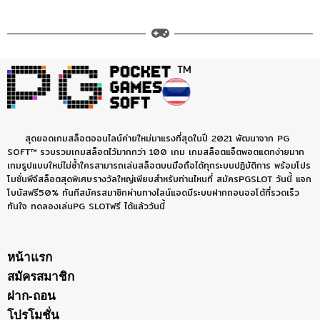
สุดยอดเกมสล็อตออนไลน์ค่ายใหม่มาแรงที่สุดในปี 2021 พัฒนาจาก PG
SOFT™ รวบรวมเกมสล็อตไว้มากกว่า 100 เกม เกมสล็อตแจ็ตพอตแตกง่ายมาก
เกมรูปแบบใหม่ไม่ซ้ำใครสามารถเล่นสล็อตบนมือถือได้ทุกระบบปฏิบัติการ พร้อมโปร
โมชั่นพีจีสล็อตสุดพิเศษรางวัลใหญ่เพียบสำหรับท่านไหนที่ สมัครPGSLOT วันนี้ แจก
โบนัสฟรี50% ทันทีสมัครสมาชิกผ่านทางไลน์แอดมีระบบฝากถอนออโต้ที่รวดเร็ว
ทันใจ ทดลองเล่นPG SLOTฟรี ได้แล้ววันนี้
หน้าแรก
สมัครสมาชิก
ฝาก-ถอน
โปรโมชั่น