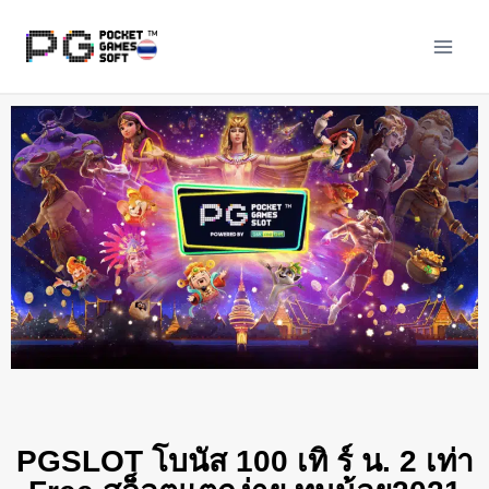
PGSLOT โบนัส 100 เทิ ร์ น. 2 เท่า