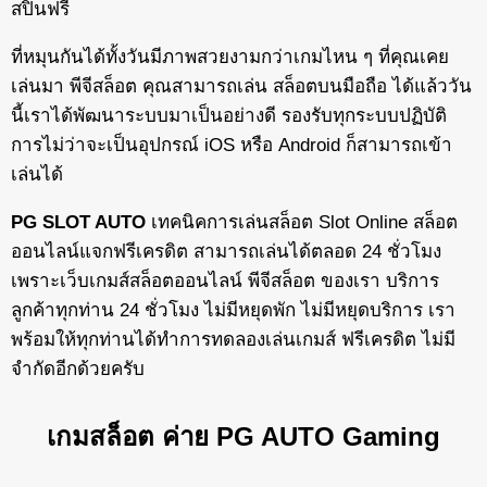
สปินฟรี
ที่หมุนกันได้ทั้งวันมีภาพสวยงามกว่าเกมไหน ๆ ที่คุณเคย
เล่นมา พีจีสล็อต คุณสามารถเล่น สล็อตบนมือถือ ได้แล้ววัน
นี้เราได้พัฒนาระบบมาเป็นอย่างดี รองรับทุกระบบปฏิบัติ
การไม่ว่าจะเป็นอุปกรณ์ iOS หรือ Android ก็สามารถเข้า
เล่นได้
PG SLOT AUTO
เทคนิคการเล่นสล็อต Slot Online สล็อต
ออนไลน์แจกฟรีเครดิต สามารถเล่นได้ตลอด 24 ชั่วโมง
เพราะเว็บเกมส์สล็อตออนไลน์ พีจีสล็อต ของเรา บริการ
ลูกค้าทุกท่าน 24 ชั่วโมง ไม่มีหยุดพัก ไม่มีหยุดบริการ เรา
พร้อมให้ทุกท่านได้ทำการทดลองเล่นเกมส์ ฟรีเครดิต ไม่มี
จำกัดอีกด้วยครับ
เกมสล็อต ค่าย PG AUTO Gaming