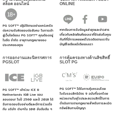
สล็อต ออนไลน์
ONLINE
PG SOFT™ ปฏิบัติตามอย่างเคร่งครัด
หากต้องการรับข้อมูลล่าสุดและข่าวสาร
ต่อความรับผิดชอบต่อสังคม ในการเข้า
เกี่ยวกับผลิตภัณฑ์ของเราที่จัดส่งถึงคุณ
สู่เว็บไซต์ของ PG SOFT™ คุณต้องอยู่
ทันทีที่มีการเผยแพร่โปรดติดตามเราใน
ในขีด จำกัด อายุทางกฎหมายของ
บัญชีโซเชียลมีเดียของเรา
ประเทศของคุณ
การออกงานและนิทรรศการ
การคุ้มครองทางด้านลิขสิทธิ์
PGSLOT
SLOT PG
PG SOFT™ ได้รับการคุ้มครองโดย
PG SOFT™ เข้าร่วม ICE &
ใบรับรองสิทธิบัตร 9 ฉบับที่ออกโดย
Netherlands IGB Live ของ
หน่วยงานในยุโรปและสงวนสิทธิ์ในการ
ลอนดอน! ในปี 2560 และปี 2018 ได้
ดำเนินการตามกฎหมายสำหรับการละเมิด
รับการตอบรับอย่างดีและมีการร่วมมือ
ทรัพย์สินทางปัญญา.
กับ บริษัท ต่างๆใน 100 อันดับต้น ๆ