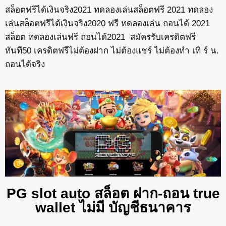
สล็อตฟรีได้เงินจริง2021 ทดลองเล่นสล็อตฟรี 2021 ทดลอง
เล่นสล็อตฟรีได้เงินจริง2020 ฟรี ทดลองเล่น ถอนได้ 2021
สล็อต ทดลองเล่นฟรี ถอนได้2021
สมัครรับเครดิตฟรี
ทันที50
เครดิตฟรีไม่ต้องฝาก ไม่ต้องแชร์ ไม่ต้องทำ เทิ ร์ น.
ถอนได้จริง
PG slot auto สล็อต ฝาก-ถอน true
wallet ไม่มี บัญชีธนาคาร