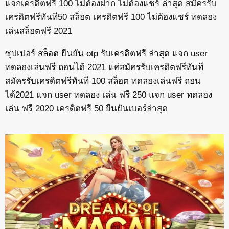
แจกเครดิตฟรี 100 ไม่ต้องฝาก ไม่ต้องแชร์ ล่าสุด สมัครรับ
เครดิตฟรีทันที50 สล็อต เครดิตฟรี 100 ไม่ต้องแชร์ ทดลอง
เล่นสล็อตฟรี 2021
ซุปเปอร์ สล็อต ยืนยัน otp รับเครดิตฟรี ล่าสุด
แจก user
ทดลองเล่นฟรี ถอนได้ 2021 แค่สมัครรับเครดิตฟรีทันที
สมัครรับเครดิตฟรีทันที 100 สล็อต ทดลองเล่นฟรี ถอน
ได้2021 แจก user ทดลอง เล่น ฟรี 250 แจก user ทดลอง
เล่น ฟรี 2020
เครดิตฟรี 50 ยืนยันเบอร์ล่าสุด