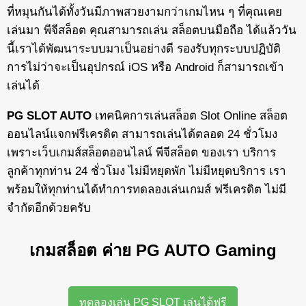
ที่หมุนกันได้ทั้งวันมีภาพสวยงามกว่าเกมไหน ๆ ที่คุณเคย
เล่นมา พีจีสล็อต คุณสามารถเล่น สล็อตบนมือถือ ได้แล้ววัน
นี้เราได้พัฒนาระบบมาเป็นอย่างดี รองรับทุกระบบปฏิบัติ
การไม่ว่าจะเป็นอุปกรณ์ iOS หรือ Android ก็สามารถเข้า
เล่นได้
PG SLOT AUTO
เทคนิคการเล่นสล็อต Slot Online สล็อต
ออนไลน์แจกฟรีเครดิต สามารถเล่นได้ตลอด 24 ชั่วโมง
เพราะเว็บเกมส์สล็อตออนไลน์ พีจีสล็อต ของเรา บริการ
ลูกค้าทุกท่าน 24 ชั่วโมง ไม่มีหยุดพัก ไม่มีหยุดบริการ เรา
พร้อมให้ทุกท่านได้ทำการทดลองเล่นเกมส์ ฟรีเครดิต ไม่มี
จำกัดอีกด้วยครับ
เกมสล็อต ค่าย PG AUTO Gaming
ทดลองเล่น PG SLOT เล่นได้ฟรี