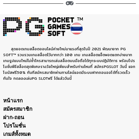
สุดยอดเกมสล็อตออนไลน์ค่ายใหม่มาแรงที่สุดในปี 2021 พัฒนาจาก PG
SOFT™ รวบรวมเกมสล็อตไว้มากกว่า 100 เกม เกมสล็อตแจ็ตพอตแตกง่ายมาก
เกมรูปแบบใหม่ไม่ซ้ำใครสามารถเล่นสล็อตบนมือถือได้ทุกระบบปฏิบัติการ พร้อมโปร
โมชั่นพีจีสล็อตสุดพิเศษรางวัลใหญ่เพียบสำหรับท่านไหนที่ สมัครPGSLOT วันนี้ แจก
โบนัสฟรี50% ทันทีสมัครสมาชิกผ่านทางไลน์แอดมีระบบฝากถอนออโต้ที่รวดเร็ว
ทันใจ ทดลองเล่นPG SLOTฟรี ได้แล้ววันนี้
หน้าแรก
สมัครสมาชิก
ฝาก-ถอน
โปรโมชั่น
เกมส์ทั้งหมด