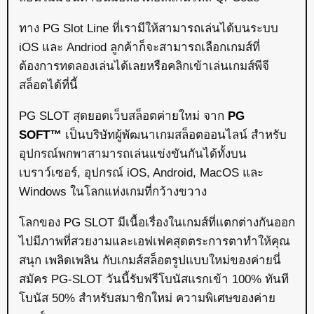
ทาง PG Slot Line ที่เรามีให้สามารถเล่นได้บนระบบ
iOS และ Andriod ลูกค้าก็จะสามารถเลือกเกมส์ที่
ต้องการทดลองเล่นได้เลยหรือคลิกเข้าเล่นเกมส์พีจี
สล็อตได้ที่นี้
PG SLOT สุดยอดเว็บสล็อตค่ายใหม่ จาก
PG
SOFT™
เป็นบริษัทผู้พัฒนาเกมสล็อตออนไลน์ สำหรับ
อุปกรณ์พกพาสามารถเล่นแข่งขันกันได้ทั้งบน
เบราว์เซอร์, อุปกรณ์ iOS, Android, MacOS และ
Windows ในโลกแห่งเกมที่กว้างขวาง
โลกของ PG SLOT มีเนื้อเรื่องในเกมส์ที่แตกต่างกันออก
ไปมีภาพที่สวยงามและเอฟเฟคสุดตระการตาทำให้คุณ
สนุก เพลิดเพลิน กับเกมส์สล็อตรูปแบบใหม่ของค่ายนี่
สมัคร PG-SLOT วันนี้รับฟรีโบนัสแรกเข้า 100% ทันที
โบนัส 50% สำหรับสมาชิกใหม่ ความพิเศษของค่าย