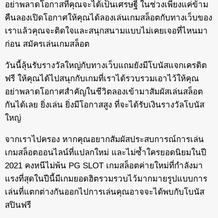
อย่าพลาดโอกาสที่คุณจะได้เป็นเศรษฐี ในช่วงเพียงแค่ข้าม
คืนลองเปิดโอกาศให้คุณได้ลองเล่นเกมสล็อตกับทางเว็บของ
เราแล้วคุณจะติดใจและสนุกสนามแบบไม่เคยเจอที่ไหนมา
ก่อน สมัครเล่นเกมสล็อต
วันนี้ลุ้นรับรางวัลใหญ่กับทางเว็บแถมยังมีโบนัสแจกเครดิต
ฟรี ให้คุณได้ไปสนุกกับเกมที่เราได้รวบรวมเอาไว้ให้คุณ
อย่าพลาดโอกาศสำคัญในชีวิตลองเข้ามาสัมผัสเล่นสล็อต
กันได้เลย ยิ่งเล่น ยิ่งมีโอกาสสูง ที่จะได้รับเงินรางวัลโบนัส
ใหญ่
จากเราไปครอง หากคุณอยากสัมผัสประสบการณ์การเล่น
เกมสล็อตออนไลน์ที่แปลกใหม่ และไม่ซ้ำใครยอดนิยมในปี
2021 คงหนีไม่พ้น PG SLOT เกมสล็อตค่ายใหม่ที่กำลังมา
แรงที่สุดในปีนี้มีเกมยอดฮิตรวมรวบไว้มากมายรูปแบบการ
เล่นที่แตกต่างกันออกไปการเล่นคุณอาจจะได้พบกับโบนัส
สปินฟรี