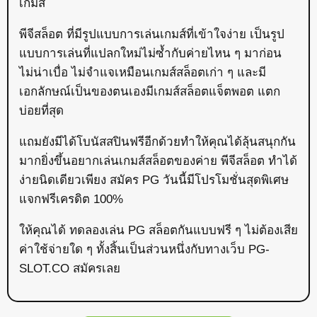
เกมส์
พีจีสล็อต ที่มีรูปแบบการเล่นเกมส์ที่เข้าใจง่าย เป็นรูป
แบบการเล่นที่แปลกใหม่ไม่ซ้ำกับค่ายไหน ๆ มาก่อน
ไม่น่าเบื่อ ไม่จำแจเหมือนเกมส์สล็อตเก่า ๆ และมี
เอกลักษณ์เป็นของตนเองมีเกมส์สล็อตแจ็ตพอต แตก
บ่อยที่สุด
แถมยังมีได้โบนัสสปินฟรีอีกด้วยทำให้คุณได้ลุ้นสนุกกัน
มากยิ่งขึ้นอยากเล่นเกมส์สล็อตของค่าย พีจีสล็อต ทำได้
ง่ายนิดเดียวเพียง สมัคร PG วันนี้มีโปรโมชั่นสุดพิเศษ
แจกฟรีเครดิต 100%
ให้คุณได้ ทดลองเล่น PG สล็อตกันแบบฟรี ๆ ไม่ต้องเสีย
ค่าใช้จ่ายใด ๆ
ทั้งสิ้นเป็นส่วนหนึ่งกับทางเว็บ PG-
SLOT.CO สมัครเลย