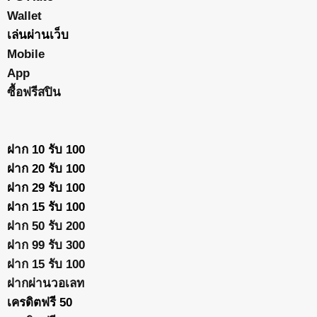
Wallet
เล่นผ่านเว็บ
Mobile
App
ซื้อฟรีสปิน
ฝาก 10 รับ 100
ฝาก 20 รับ 100
ฝาก 29 รับ 100
ฝาก 15 รับ 100
ฝาก 50 รับ 200
ฝาก 99 รับ 300
ฝาก 15 รับ 100
ฝากผ่านวอเลท
เครดิตฟรี 50