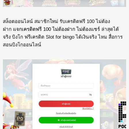
สล็อตออนไลน์ สมาชิกใหม่ รับเครดิตฟรี 100 ไม่ต้อง
ฝาก
แจกเครดิตฟรี 100 ไม่ต้องฝาก ไม่ต้องแชร์
ล่าสุดได้
จริง บิงโก ฟรีเครดิต Slot for bingo ได้เงินจริง ไหม สื่อการ
สอนบิงโกออนไลน์