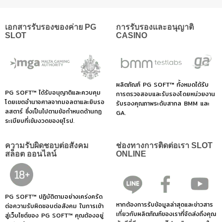
เอกสารรับรองของค่าย PG
การรับรองและอนุญาติ
SLOT
CASINO
ผลิตภัณฑ์ PG SOFT™ ทั้งหมดได้รับ
PG SOFT™ ได้รับอนุญาติและควบคุม
การตรวจสอบและรับรองโดยหน่วยงาน
โดยเขตอำนาจศาลจากมอลตาและยิบรอ
รับรองคุณภาพระดับสากล BMM และ
ลสตาร์ ซึ่งเป็นไปตามข้อกำหนดด้านกฏ
GA.
ระเบียบที่เข้มงวดของยุโรป.
ความรับผิดชอบต่อสังคม
ช่องทางการติดต่อเรา SLOT
สล็อต ออนไลน์
ONLINE
PG SOFT™ ปฏิบัติตามอย่างเคร่งครัด
หากต้องการรับข้อมูลล่าสุดและข่าวสาร
ต่อความรับผิดชอบต่อสังคม ในการเข้า
เกี่ยวกับผลิตภัณฑ์ของเราที่จัดส่งถึงคุณ
สู่เว็บไซต์ของ PG SOFT™ คุณต้องอยู่