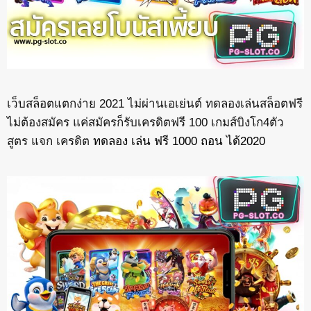
เว็บสล็อตแตกง่าย 2021 ไม่ผ่านเอเย่นต์ ทดลองเล่นสล็อตฟรี
ไม่ต้องสมัคร แค่สมัครก็รับเครดิตฟรี 100 เกมส์บิงโก4ตัว
สูตร แจก เครดิต
ทดลอง เล่น ฟรี 1000 ถอน ได้2020