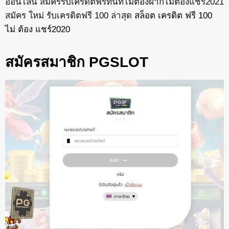
ออนไลน์ สมัครรับเครดิตฟรีทันทีไม่ต้องฝากไม่ต้องแชร์2021
สมัคร ใหม่ รับเครดิตฟรี 100 ล่าสุด
สล็อต เครดิต ฟรี 100
ไม่ ต้อง แชร์2020
สมัครสมาชิก PGSLOT