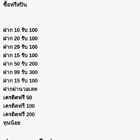
ซื้อฟรีสปิน
ฝาก 10 รับ 100
ฝาก 20 รับ 100
ฝาก 29 รับ 100
ฝาก 15 รับ 100
ฝาก 50 รับ 200
ฝาก 99 รับ 300
ฝาก 15 รับ 100
ฝากผ่านวอเลท
เครดิตฟรี 50
เครดิตฟรี 100
เครดิตฟรี 200
ทุนน้อย