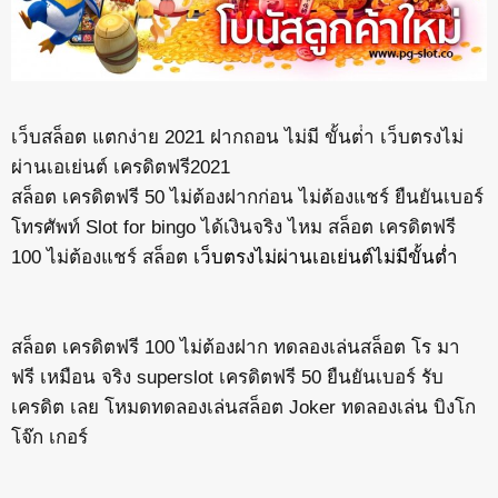
เว็บสล็อต แตกง่าย 2021 ฝากถอน ไม่มี ขั้นต่ํา เว็บตรงไม่
ผ่านเอเย่นต์ เครดิตฟรี2021
สล็อต เครดิตฟรี 50 ไม่ต้องฝากก่อน ไม่ต้องแชร์ ยืนยันเบอร์
โทรศัพท์ Slot for bingo ได้เงินจริง ไหม สล็อต เครดิตฟรี
100 ไม่ต้องแชร์ สล็อต
เว็บตรงไม่ผ่านเอเย่นต์ไม่มีขั้นต่ำ
สล็อต เครดิตฟรี 100 ไม่ต้องฝาก ทดลองเล่นสล็อต โร มา
ฟรี เหมือน จริง superslot เครดิตฟรี 50 ยืนยันเบอร์ รับ
เครดิต เลย โหมดทดลองเล่นสล็อต Joker ทดลองเล่น บิงโก
โจ๊ก เกอร์