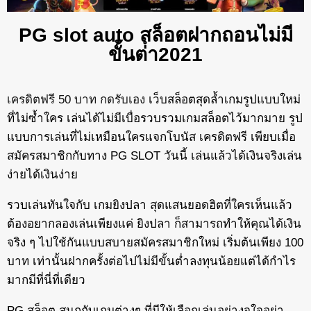
PG slot auto สล็อตฝากถอนไม่มี
ขั้นต่ํา2021
เครดิตฟรี 50 บาท กดรับเอง
เว็บสล็อตสุดล้ำเกมรูปแบบใหม่
ที่ไม่ซ้ำใคร เล่นได้ไม่มีเบื่อรวบรวมเกมสล็อตไว้มากมาย รูป
แบบการเล่นที่ไม่เหมือนใครแจกโบนัส เครดิตฟรี เพียบเมื่อ
สมัครสมาชิกกับทาง PG SLOT วันนี้ เล่นแล้วได้เงินจริงเล่น
ง่ายได้เงินง่าย
รวบเล่นทันใจกับ เกมยิงปลา สุดแสนยอดฮิตที่ใครเห็นแล้ว
ต้องอยากลองเล่นเพียงแค่ ยิงปลา ก็สามารถทำให้คุณได้เงิน
จริง ๆ ไปใช้กันแบบสบายสมัครสมาชิกใหม่ เริ่มต้นเพียง 100
บาท เท่านั้นฝากครั้งต่อไปไม่มีขั้นต่ำลงทุนน้อยแต่ได้กำไร
มากมีที่นี่ที่เดียว
PG สล็อต สนุกกับเกมต่างๆ ที่มีให้เลือกเล่นอย่างจุใจอย่า