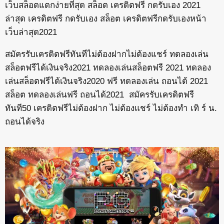
เว็บสล็อตแตกง่ายที่สุด สล็อต เครดิตฟรี กดรับเอง 2021
ล่าสุด เครดิตฟรี กดรับเอง สล็อต เครดิตฟรีกดรับเองหน้า
เว็บล่าสุด2021
สมัครรับเครดิตฟรีทันทีไม่ต้องฝากไม่ต้องแชร์
ทดลองเล่น
สล็อตฟรีได้เงินจริง2021 ทดลองเล่นสล็อตฟรี 2021 ทดลอง
เล่นสล็อตฟรีได้เงินจริง2020 ฟรี ทดลองเล่น ถอนได้ 2021
สล็อต ทดลองเล่นฟรี ถอนได้2021
สมัครรับเครดิตฟรี
ทันที50
เครดิตฟรีไม่ต้องฝาก ไม่ต้องแชร์ ไม่ต้องทำ เทิ ร์ น.
ถอนได้จริง