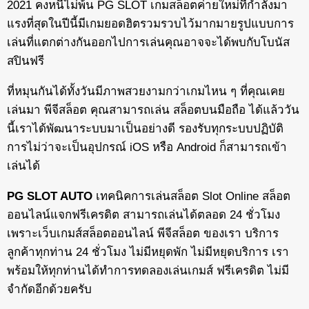
2021 คงหนีไม่พ้น PG SLOT เกมสล็อตค่ายใหม่ที่กำลังมา
แรงที่สุดในปีนี้มีเกมยอดฮิตรวมรวบไว้มากมายรูปแบบการ
เล่นที่แตกต่างกันออกไปการเล่นคุณอาจจะได้พบกับโบนัส
สปินฟรี
ที่หมุนกันได้ทั้งวันมีภาพสวยงามกว่าเกมไหน ๆ ที่คุณเคย
เล่นมา พีจีสล็อต คุณสามารถเล่น สล็อตบนมือถือ ได้แล้ววัน
นี้เราได้พัฒนาระบบมาเป็นอย่างดี รองรับทุกระบบปฏิบัติ
การไม่ว่าจะเป็นอุปกรณ์ iOS หรือ Android ก็สามารถเข้า
เล่นได้
PG SLOT AUTO
เทคนิคการเล่นสล็อต Slot Online สล็อต
ออนไลน์แจกฟรีเครดิต สามารถเล่นได้ตลอด 24 ชั่วโมง
เพราะเว็บเกมส์สล็อตออนไลน์ พีจีสล็อต ของเรา บริการ
ลูกค้าทุกท่าน 24 ชั่วโมง ไม่มีหยุดพัก ไม่มีหยุดบริการ เรา
พร้อมให้ทุกท่านได้ทำการทดลองเล่นเกมส์ ฟรีเครดิต ไม่มี
จำกัดอีกด้วยครับ