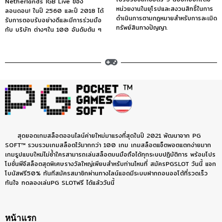
Netherlands IGB Live ของ
หน่วยงานในยุโรปและสงวนสิทธิ์ในการ
ลอนดอน! ในปี 2560 และปี 2018 ได้
ดำเนินการตามกฎหมายสำหรับการละเมิด
รับการตอบรับอย่างดีและมีการร่วมมือ
ทรัพย์สินทางปัญญา.
กับ บริษัท ต่างๆใน 100 อันดับต้น ๆ
สุดยอดเกมสล็อตออนไลน์ค่ายใหม่มาแรงที่สุดในปี 2021 พัฒนาจาก PG
SOFT™ รวบรวมเกมสล็อตไว้มากกว่า 100 เกม เกมสล็อตแจ็ตพอตแตกง่ายมาก
เกมรูปแบบใหม่ไม่ซ้ำใครสามารถเล่นสล็อตบนมือถือได้ทุกระบบปฏิบัติการ พร้อมโปร
โมชั่นพีจีสล็อตสุดพิเศษรางวัลใหญ่เพียบสำหรับท่านไหนที่ สมัครPGSLOT วันนี้ แจก
โบนัสฟรี50% ทันทีสมัครสมาชิกผ่านทางไลน์แอดมีระบบฝากถอนออโต้ที่รวดเร็ว
ทันใจ ทดลองเล่นPG SLOTฟรี ได้แล้ววันนี้
หน้าแรก