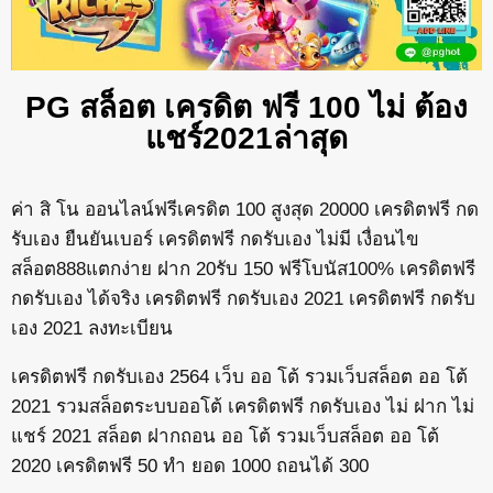
PG สล็อต เครดิต ฟรี 100 ไม่ ต้อง
แชร์2021ล่าสุด
ค่า สิ โน ออนไลน์ฟรีเครดิต 100 สูงสุด 20000 เครดิตฟรี กด
รับเอง ยืนยันเบอร์ เครดิตฟรี กดรับเอง ไม่มี เงื่อนไข
สล็อต888แตกง่าย ฝาก 20รับ 150 ฟรีโบนัส100% เครดิตฟรี
กดรับเอง ได้จริง เครดิตฟรี กดรับเอง 2021
เครดิตฟรี กดรับ
เอง 2021 ลงทะเบียน
เครดิตฟรี กดรับเอง 2564
เว็บ ออ โต้
รวมเว็บสล็อต ออ โต้
2021
รวมสล็อตระบบออโต้
เครดิตฟรี กดรับเอง ไม่ ฝาก ไม่
แชร์ 2021
สล็อต ฝากถอน ออ โต้
รวมเว็บสล็อต ออ โต้
2020
เครดิตฟรี 50 ทํา ยอด 1000 ถอนได้ 300