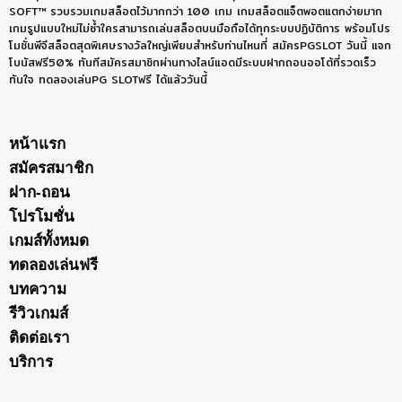
SOFT™ รวบรวมเกมสล็อตไว้มากกว่า 100 เกม เกมสล็อตแจ็ตพอตแตกง่ายมาก
เกมรูปแบบใหม่ไม่ซ้ำใครสามารถเล่นสล็อตบนมือถือได้ทุกระบบปฏิบัติการ พร้อมโปร
โมชั่นพีจีสล็อตสุดพิเศษรางวัลใหญ่เพียบสำหรับท่านไหนที่ สมัครPGSLOT วันนี้ แจก
โบนัสฟรี50% ทันทีสมัครสมาชิกผ่านทางไลน์แอดมีระบบฝากถอนออโต้ที่รวดเร็ว
ทันใจ ทดลองเล่นPG SLOTฟรี ได้แล้ววันนี้
หน้าแรก
สมัครสมาชิก
ฝาก-ถอน
โปรโมชั่น
เกมส์ทั้งหมด
ทดลองเล่นฟรี
บทความ
รีวิวเกมส์
ติดต่อเรา
บริการ