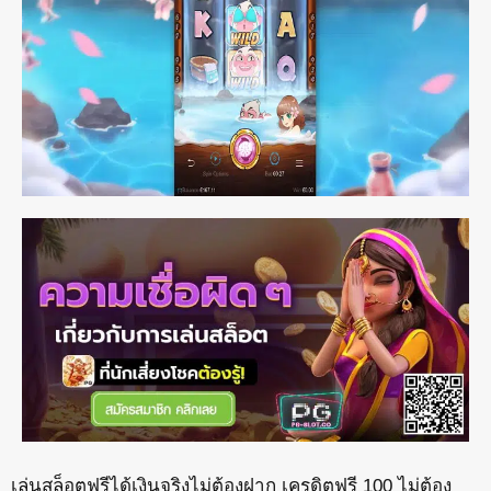
เล่นสล็อตฟรีได้เงินจริงไม่ต้องฝาก เครดิตฟรี 100 ไม่ต้อง