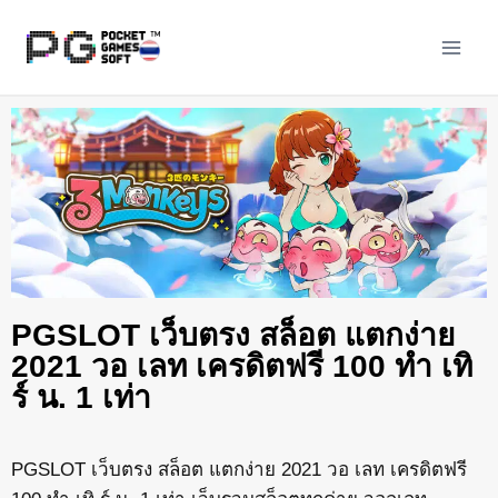
PGSLOT เว็บตรง สล็อต แตกง่าย
2021 วอ เลท เครดิตฟรี 100 ทำ เทิ
ร์ น. 1 เท่า
PGSLOT เว็บตรง สล็อต แตกง่าย 2021 วอ เลท เครดิตฟรี