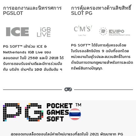
การออกงานและนิทรรศการ
การคุ้มครองทางด้านลิขสิทธิ์
PGSLOT
SLOT PG
PG SOFT™ ได้รับการคุ้มครองโดย
PG SOFT™ เข้าร่วม ICE &
ใบรับรองสิทธิบัตร 9 ฉบับที่ออกโดย
Netherlands IGB Live ของ
หน่วยงานในยุโรปและสงวนสิทธิ์ในการ
ลอนดอน! ในปี 2560 และปี 2018 ได้
ดำเนินการตามกฎหมายสำหรับการละเมิด
รับการตอบรับอย่างดีและมีการร่วมมือ
ทรัพย์สินทางปัญญา.
กับ บริษัท ต่างๆใน 100 อันดับต้น ๆ
สุดยอดเกมสล็อตออนไลน์ค่ายใหม่มาแรงที่สุดในปี 2021 พัฒนาจาก PG