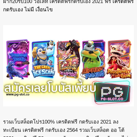
ฝาก20รับ100 วอเลท เครดิตฟรีกดรับเอง 2021 ฟรี
เครดิตฟรี
กดรับเอง ไม่มี เงื่อนไข
รวมเว็บสล็อตโปร100% เครดิตฟรี กดรับเอง 2021 ลง
ทะเบียน เครดิตฟรี กดรับเอง 2564 รวมเว็บสล็อต ออ โต้