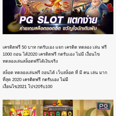
เครดิตฟรี 50 บาท กดรับเอง แจก เครดิต ทดลอง เล่น ฟรี
1000 ถอน ได้2020 เครดิตฟรี กดรับเอง ไม่มี เงื่อนไข
ทดลองเล่นสล็อตฟรีได้เงินจริง
สล็อต ทดลองเล่นฟรี ถอนได้ เว็บสล็อต ที่ มี คน เล่น มาก
ที่สุด 2020
เครดิตฟรี กดรับเอง ไม่มี
เงื่อนไข2021
โปร20รับ100