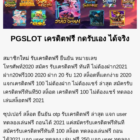
PGSLOT เครดิตฟรี กดรับเอง ได้จริง
สมาชิกใหม่ รับเครดิตฟรี
ยืนยัน หมายเลข
โทรศัพท์2020
สมัคร รับเครดิตฟรี ทันที ไม่ต้องฝาก2021
ฝาก20ฟรี100 2020 ฝาก 20 รับ 120 สล็อตที่แตกง่าย 2020
แจกเครดิตฟรี 100 ไม่ต้องฝาก ไม่ต้องแชร์ ล่าสุด สมัครรับ
เครดิตฟรีทันที50 สล็อต เครดิตฟรี 100 ไม่ต้องแชร์ ทดลอง
เล่นสล็อตฟรี 2021
ซุปเปอร์ สล็อต ยืนยัน otp รับเครดิตฟรี ล่าสุด
แจก user
ทดลองเล่นฟรี ถอนได้ 2021 แค่สมัครรับเครดิตฟรีทันที
สมัครรับเครดิตฟรีทันที 100 สล็อต ทดลองเล่นฟรี ถอน
ได้2021 แจก user ทดลอง เล่น ฟรี 250 แจก user ทดลอง