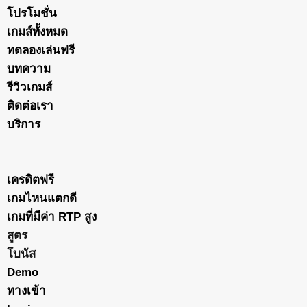
โปรโมชั่น
เกมส์ทั้งหมด
ทดลองเล่นฟรี
บทความ
รีวิวเกมส์
ติดต่อเรา
บริการ
เครดิตฟรี
เกมไหนแตกดี
เกมที่มีค่า RTP สูง
สูตร
โบนัส
Demo
ทางเข้า