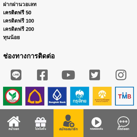
ฝากผ่านวอเลท
เครดิตฟรี 50
เครดิตฟรี 100
เครดิตฟรี 200
ทุนน้อย
ช่องทางการติดต่อ