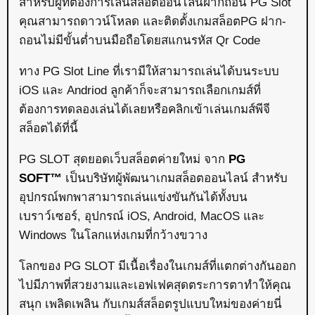
สำหรับผู้ที่ต้องการเล่นสล็อตออนไลน์ฝากถอน PG Slot
คุณสามารถดาวน์โหลด และติดตั้งเกมสล็อตPG ฝาก-
ถอนไม่มีขั้นต่ำบนมือถือโดยสแกนรหัส Qr Code
ทาง PG Slot Line ที่เรามีให้สามารถเล่นได้บนระบบ
iOS และ Andriod ลูกค้าก็จะสามารถเลือกเกมส์ที่
ต้องการทดลองเล่นได้เลยหรือคลิกเข้าเล่นเกมส์พีจี
สล็อตได้ที่นี้
PG SLOT สุดยอดเว็บสล็อตค่ายใหม่ จาก
PG
SOFT™
เป็นบริษัทผู้พัฒนาเกมสล็อตออนไลน์ สำหรับ
อุปกรณ์พกพาสามารถเล่นแข่งขันกันได้ทั้งบน
เบราว์เซอร์, อุปกรณ์ iOS, Android, MacOS และ
Windows ในโลกแห่งเกมที่กว้างขวาง
โลกของ PG SLOT มีเนื้อเรื่องในเกมส์ที่แตกต่างกันออก
ไปมีภาพที่สวยงามและเอฟเฟคสุดตระการตาทำให้คุณ
สนุก เพลิดเพลิน กับเกมส์สล็อตรูปแบบใหม่ของค่ายนี่