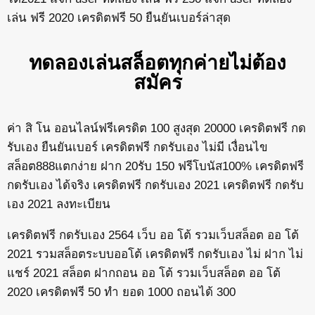
เล่น ฟรี 2020
เครดิตฟรี 50 ยืนยันเบอร์ล่าสุด
ทดลองเล่นสล็อตทุกค่ายไม่ต้อง
สมัคร
ค่า สิ โน ออนไลน์ฟรีเครดิต 100 สูงสุด 20000 เครดิตฟรี กด
รับเอง ยืนยันเบอร์ เครดิตฟรี กดรับเอง ไม่มี เงื่อนไข
สล็อต888แตกง่าย ฝาก 20รับ 150 ฟรีโบนัส100% เครดิตฟรี
กดรับเอง ได้จริง เครดิตฟรี กดรับเอง 2021
เครดิตฟรี กดรับ
เอง 2021 ลงทะเบียน
เครดิตฟรี กดรับเอง 2564
เว็บ ออ โต้
รวมเว็บสล็อต ออ โต้
2021
รวมสล็อตระบบออโต้
เครดิตฟรี กดรับเอง ไม่ ฝาก ไม่
แชร์ 2021
สล็อต ฝากถอน ออ โต้
รวมเว็บสล็อต ออ โต้
2020
เครดิตฟรี 50 ทํา ยอด 1000 ถอนได้ 300