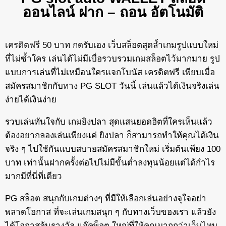
ออนไลน์ ฝาก – ถอน อัตโนมัติ
เครดิตฟรี 50 บาท กดรับเอง
เว็บสล็อตสุดล้ำเกมรูปแบบใหม่
ที่ไม่ซ้ำใคร เล่นได้ไม่มีเบื่อรวบรวมเกมสล็อตไว้มากมาย รูป
แบบการเล่นที่ไม่เหมือนใครแจกโบนัส เครดิตฟรี เพียบเมื่อ
สมัครสมาชิกกับทาง PG SLOT วันนี้ เล่นแล้วได้เงินจริงเล่น
ง่ายได้เงินง่าย
รวบเล่นทันใจกับ เกมยิงปลา สุดแสนยอดฮิตที่ใครเห็นแล้ว
ต้องอยากลองเล่นเพียงแค่ ยิงปลา ก็สามารถทำให้คุณได้เงิน
จริง ๆ ไปใช้กันแบบสบายสมัครสมาชิกใหม่ เริ่มต้นเพียง 100
บาท เท่านั้นฝากครั้งต่อไปไม่มีขั้นต่ำลงทุนน้อยแต่ได้กำไร
มากมีที่นี่ที่เดียว
PG สล็อต สนุกกับเกมต่างๆ ที่มีให้เลือกเล่นอย่างจุใจอย่า
พลาดโอกาส ที่จะเล่นเกมสนุก ๆ กับทางเว็บของเรา แล้วยัง
ได้โอกาสลุ้นรางวัล แจ๊คพ็อต ใหญ่ที่ให้คุณมากกว่าเว็บไหน