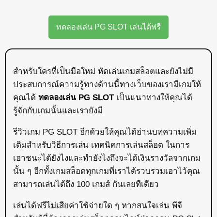
ทดลองเล่น PG SLOT เล่นได้ฟรี
สำหรับใครที่เป็นมือใหม่ หัดเล่นเกมสล็อตและยังไม่มี
ประสบการณ์ความรู้ทางด้านนี้ทางเว็บของเรามีเกมให้
คุณได้
ทดลองเล่น PG SLOT
เป็นแนวทางให้คุณได้
รู้จักกับเกมนั้นและเรายังมี
รีวิวเกม PG SLOT อีกด้วยให้คุณได้อ่านบทความเพิ่ม
เติมสำหรับวิธีการเล่น เทคนิคการเล่นสล็อต ในการ
เอาชนะได้ยังไงและทำยังไงถึงจะได้เงินรางวัลจากเกม
นั้น ๆ อีกทั้งเกมสล็อตทุกเกมที่เราได้รวบรวมเอาไว้คุณ
สามารถเล่นได้ถึง 100 เกมส์ กันเลยทีเดียว
เล่นได้ฟรีไม่เสียค่าใช้จ่ายใด ๆ หากสนใจเล่น พีจี