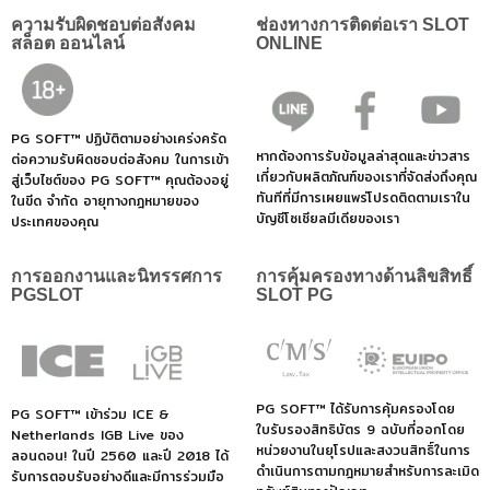
ความรับผิดชอบต่อสังคม
ช่องทางการติดต่อเรา SLOT
สล็อต ออนไลน์
ONLINE
PG SOFT™ ปฏิบัติตามอย่างเคร่งครัด
หากต้องการรับข้อมูลล่าสุดและข่าวสาร
ต่อความรับผิดชอบต่อสังคม ในการเข้า
เกี่ยวกับผลิตภัณฑ์ของเราที่จัดส่งถึงคุณ
สู่เว็บไซต์ของ PG SOFT™ คุณต้องอยู่
ทันทีที่มีการเผยแพร่โปรดติดตามเราใน
ในขีด จำกัด อายุทางกฎหมายของ
บัญชีโซเชียลมีเดียของเรา
ประเทศของคุณ
การออกงานและนิทรรศการ
การคุ้มครองทางด้านลิขสิทธิ์
PGSLOT
SLOT PG
PG SOFT™ ได้รับการคุ้มครองโดย
PG SOFT™ เข้าร่วม ICE &
ใบรับรองสิทธิบัตร 9 ฉบับที่ออกโดย
Netherlands IGB Live ของ
หน่วยงานในยุโรปและสงวนสิทธิ์ในการ
ลอนดอน! ในปี 2560 และปี 2018 ได้
ดำเนินการตามกฎหมายสำหรับการละเมิด
รับการตอบรับอย่างดีและมีการร่วมมือ