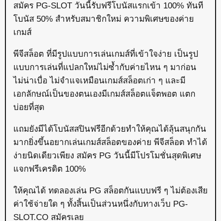
สมัคร PG-SLOT วันนี้รับฟรีโบนัสแรกเข้า 100% ทันที
โบนัส 50% สำหรับสมาชิกใหม่ ความพิเศษของค่าย
เกมส์
พีจีสล็อต ที่มีรูปแบบการเล่นเกมส์ที่เข้าใจง่าย เป็นรูป
แบบการเล่นที่แปลกใหม่ไม่ซ้ำกับค่ายไหน ๆ มาก่อน
ไม่น่าเบื่อ ไม่จำแจเหมือนเกมส์สล็อตเก่า ๆ และมี
เอกลักษณ์เป็นของตนเองมีเกมส์สล็อตแจ็ตพอต แตก
บ่อยที่สุด
แถมยังมีได้โบนัสสปินฟรีอีกด้วยทำให้คุณได้ลุ้นสนุกกัน
มากยิ่งขึ้นอยากเล่นเกมส์สล็อตของค่าย พีจีสล็อต ทำได้
ง่ายนิดเดียวเพียง สมัคร PG วันนี้มีโปรโมชั่นสุดพิเศษ
แจกฟรีเครดิต 100%
ให้คุณได้ ทดลองเล่น PG สล็อตกันแบบฟรี ๆ ไม่ต้องเสีย
ค่าใช้จ่ายใด ๆ
ทั้งสิ้นเป็นส่วนหนึ่งกับทางเว็บ PG-
SLOT.CO สมัครเลย