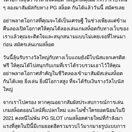
ๆ ลองมาสัมผัสกับทาง PG สล็อต กันได้แล้ววันนี้ สมัครเลย
อย่าพลาดโอกาสที่คุณจะได้เป็นเศรษฐี ในช่วงเพียงแค่ข้าม
คืนลองเปิดโอกาศให้คุณได้ลองเล่นเกมสล็อตกับทางเว็บของ
เราแล้วคุณจะติดใจและสนุกสนามแบบไม่เคยเจอที่ไหนมา
ก่อน สมัครเล่นเกมสล็อต
วันนี้ลุ้นรับรางวัลใหญ่กับทางเว็บแถมยังมีโบนัสแจกเครดิต
ฟรี ให้คุณได้ไปสนุกกับเกมที่เราได้รวบรวมเอาไว้ให้คุณ
อย่าพลาดโอกาศสำคัญในชีวิตลองเข้ามาสัมผัสเล่นสล็อต
กันได้เลย ยิ่งเล่น ยิ่งมีโอกาสสูง ที่จะได้รับเงินรางวัลโบนัส
ใหญ่
จากเราไปครอง หากคุณอยากสัมผัสประสบการณ์การเล่น
เกมสล็อตออนไลน์ที่แปลกใหม่ และไม่ซ้ำใครยอดนิยมในปี
2021 คงหนีไม่พ้น PG SLOT เกมสล็อตค่ายใหม่ที่กำลังมา
แรงที่สุดในปีนี้มีเกมยอดฮิตรวมรวบไว้มากมายรูปแบบการ