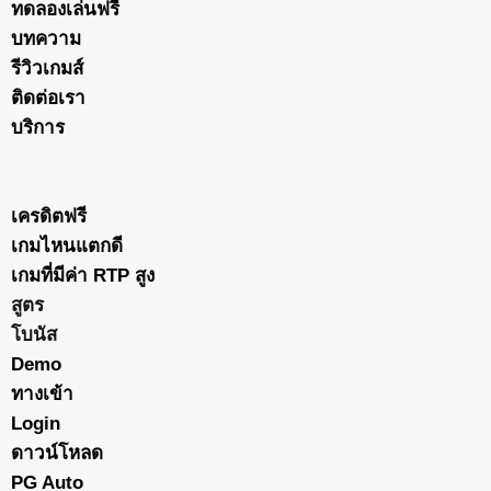
ทดลองเล่นฟรี
บทความ
รีวิวเกมส์
ติดต่อเรา
บริการ
เครดิตฟรี
เกมไหนแตกดี
เกมที่มีค่า RTP สูง
สูตร
โบนัส
Demo
ทางเข้า
Login
ดาวน์โหลด
PG Auto