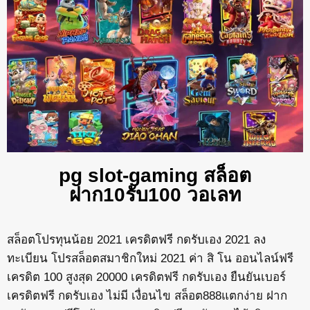
pg slot-gaming สล็อต
ฝาก10รับ100 วอเลท
สล็อตโปรทุนน้อย 2021
เครดิตฟรี กดรับเอง 2021 ลง
ทะเบียน
โปรสล็อตสมาชิกใหม่ 2021
ค่า สิ โน ออนไลน์ฟรี
เครดิต 100 สูงสุด 20000 เครดิตฟรี กดรับเอง ยืนยันเบอร์
เครดิตฟรี กดรับเอง ไม่มี เงื่อนไข สล็อต888แตกง่าย ฝาก