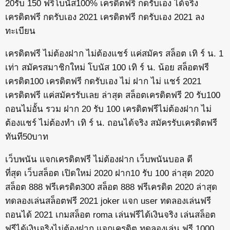
20รับ 150 ฟรีโบนัส100% เครดิตฟรี กดรับเอง ได้จริง
เครดิตฟรี กดรับเอง 2021
เครดิตฟรี กดรับเอง 2021 ลง
ทะเบียน
เครดิตฟรี ไม่ต้องฝาก ไม่ต้องแชร์ แค่สมัคร
สล็อต เทิ ร์ น. 1
เท่า สมัครสมาชิกใหม่ โบนัส 100 เทิ ร์ น. น้อย สล็อตฟรี
เครดิต100 เครดิตฟรี กดรับเอง ไม่ ฝาก ไม่ แชร์ 2021
เครดิตฟรี แค่สมัครรับเลย ล่าสุด สล็อตเครดิตฟรี 20 รับ100
ถอนไม่อั้น รวม ฝาก 20 รับ 100 เครดิตฟรีไม่ต้องฝาก ไม่
ต้องแชร์ ไม่ต้องทำ เทิ ร์ น. ถอนได้จริง สมัครรับเครดิตฟรี
ทันที50บาท
เว็บพนัน แจกเครดิตฟรี ไม่ต้องฝาก
เว็บพนันบอล ดี
ที่สุด
เว็บสล็อต เปิดใหม่ 2020 ฝาก10 รับ 100 ล่าสุด 2020
สล็อต 888 ฟรีเครดิต300 สล็อต 888 ฟรีเครดิต 2020 ล่าสุด
ทดลองเล่นสล็อตฟรี 2021 joker แจก user ทดลองเล่นฟรี
ถอนได้ 2021 เกมสล็อต roma เล่นฟรีได้เงินจริง เล่นสล็อต
ฟรีได้เงินจริงไม่ต้องฝาก แจกเครดิต ทดลองเล่น ฟรี 1000