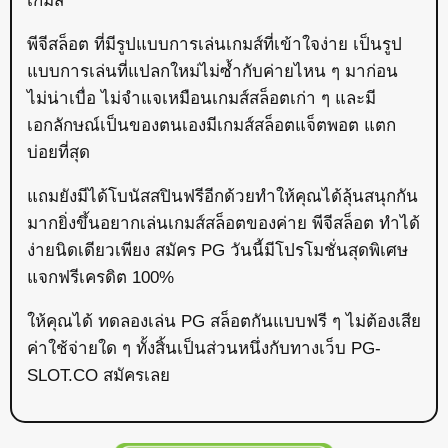
เกมส์
พีจีสล็อต ที่มีรูปแบบการเล่นเกมส์ที่เข้าใจง่าย เป็นรูป
แบบการเล่นที่แปลกใหม่ไม่ซ้ำกับค่ายไหน ๆ มาก่อน
ไม่น่าเบื่อ ไม่จำแจเหมือนเกมส์สล็อตเก่า ๆ และมี
เอกลักษณ์เป็นของตนเองมีเกมส์สล็อตแจ็ตพอต แตก
บ่อยที่สุด
แถมยังมีได้โบนัสสปินฟรีอีกด้วยทำให้คุณได้ลุ้นสนุกกัน
มากยิ่งขึ้นอยากเล่นเกมส์สล็อตของค่าย พีจีสล็อต ทำได้
ง่ายนิดเดียวเพียง สมัคร PG วันนี้มีโปรโมชั่นสุดพิเศษ
แจกฟรีเครดิต 100%
ให้คุณได้ ทดลองเล่น PG สล็อตกันแบบฟรี ๆ ไม่ต้องเสีย
ค่าใช้จ่ายใด ๆ
ทั้งสิ้นเป็นส่วนหนึ่งกับทางเว็บ PG-
SLOT.CO สมัครเลย