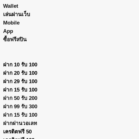
Wallet
เล่นผ่านเว็บ
Mobile
App
ซื้อฟรีสปิน
ฝาก 10 รับ 100
ฝาก 20 รับ 100
ฝาก 29 รับ 100
ฝาก 15 รับ 100
ฝาก 50 รับ 200
ฝาก 99 รับ 300
ฝาก 15 รับ 100
ฝากผ่านวอเลท
เครดิตฟรี 50