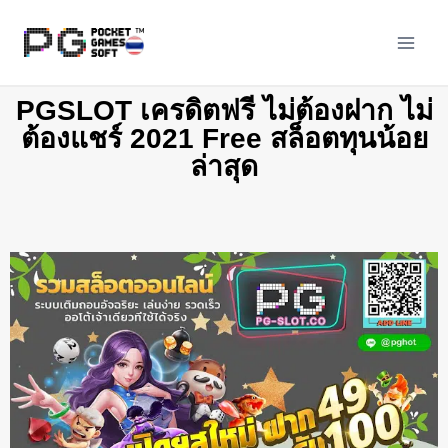
PGSLOT เครดิตฟรี ไม่ต้องฝาก ไม่
ต้องแชร์ 2021 Free สล็อตทุนน้อย
ล่าสุด