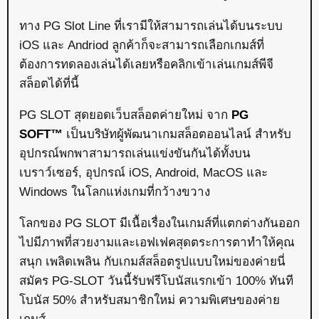
ทาง PG Slot Line ที่เรามีให้สามารถเล่นได้บนระบบ
iOS และ Andriod ลูกค้าก็จะสามารถเลือกเกมส์ที่
ต้องการทดลองเล่นได้เลยหรือคลิกเข้าเล่นเกมส์พีจี
สล็อตได้ที่นี้
PG SLOT สุดยอดเว็บสล็อตค่ายใหม่ จาก
PG
SOFT™
เป็นบริษัทผู้พัฒนาเกมสล็อตออนไลน์ สำหรับ
อุปกรณ์พกพาสามารถเล่นแข่งขันกันได้ทั้งบน
เบราว์เซอร์, อุปกรณ์ iOS, Android, MacOS และ
Windows ในโลกแห่งเกมที่กว้างขวาง
โลกของ PG SLOT มีเนื้อเรื่องในเกมส์ที่แตกต่างกันออก
ไปมีภาพที่สวยงามและเอฟเฟคสุดตระการตาทำให้คุณ
สนุก เพลิดเพลิน กับเกมส์สล็อตรูปแบบใหม่ของค่ายนี่
สมัคร PG-SLOT วันนี้รับฟรีโบนัสแรกเข้า 100% ทันที
โบนัส 50% สำหรับสมาชิกใหม่ ความพิเศษของค่าย