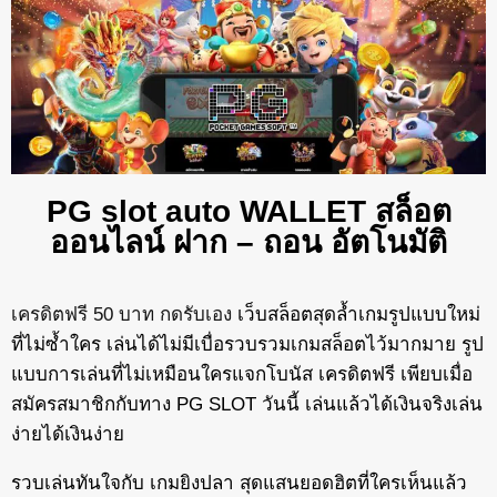
PG slot auto WALLET สล็อต
ออนไลน์ ฝาก – ถอน อัตโนมัติ
เครดิตฟรี 50 บาท กดรับเอง
เว็บสล็อตสุดล้ำเกมรูปแบบใหม่
ที่ไม่ซ้ำใคร เล่นได้ไม่มีเบื่อรวบรวมเกมสล็อตไว้มากมาย รูป
แบบการเล่นที่ไม่เหมือนใครแจกโบนัส เครดิตฟรี เพียบเมื่อ
สมัครสมาชิกกับทาง PG SLOT วันนี้ เล่นแล้วได้เงินจริงเล่น
ง่ายได้เงินง่าย
รวบเล่นทันใจกับ เกมยิงปลา สุดแสนยอดฮิตที่ใครเห็นแล้ว