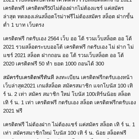
เครดิตฟรี
เครดิตฟรี50ไม่ต้องฝากไม่ต้องแชร์ แค่สมัคร
ล่าสุด
ทดลองเล่นสล็อตโรม่าฟรีไม่ต้องสมัคร
สล็อต ฝากขั้น
ต่ำ 1 บาท เว็บตรง
เครดิตฟรี กดรับเอง 2564
เว็บ ออ โต้
รวมเว็บสล็อต ออ โต้
2021
รวมสล็อตระบบออโต้
เครดิตฟรี กดรับเอง ไม่ ฝาก ไม่
แชร์ 2021
สล็อต ฝากถอน ออ โต้
รวมเว็บสล็อต ออ โต้
2020
เครดิตฟรี 50 ทํา ยอด 1000 ถอนได้ 300
สมัครรับเครดิตฟรีทันที
ลงทะเบียน เครดิตฟรีกดรับเองหน้า
เว็บล่าสุด2021 เกมส์สล็อต สมัครสมาชิก แจกโบนัส 100 เทิ
ร์ น. 2 เท่า สมัคร สมาชิก ใหม่ โบนัส 100เทิร์นน้อย สล็อต
เทิ ร์ น. 1 เท่า เครดิตฟรี กดรับเอง สล็อต เครดิตฟรีกดรับเอง
2021 ฟรี
เครดิตฟรี ไม่ต้องฝาก ไม่ต้องแชร์ แค่สมัคร
สล็อต เทิ ร์ น. 1
เท่า สมัครสมาชิกใหม่ โบนัส 100 เทิ ร์ น. น้อย สล็อตฟรี