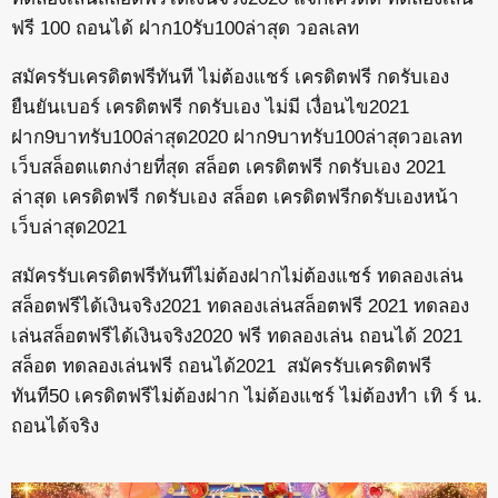
ฟรี 100 ถอนได้ ฝาก10รับ100ล่าสุด วอลเลท
สมัครรับเครดิตฟรีทันที ไม่ต้องแชร์
เครดิตฟรี กดรับเอง
ยืนยันเบอร์ เครดิตฟรี กดรับเอง ไม่มี เงื่อนไข2021
ฝาก9บาทรับ100ล่าสุด2020 ฝาก9บาทรับ100ล่าสุดวอเลท
เว็บสล็อตแตกง่ายที่สุด สล็อต เครดิตฟรี กดรับเอง 2021
ล่าสุด เครดิตฟรี กดรับเอง สล็อต เครดิตฟรีกดรับเองหน้า
เว็บล่าสุด2021
สมัครรับเครดิตฟรีทันทีไม่ต้องฝากไม่ต้องแชร์
ทดลองเล่น
สล็อตฟรีได้เงินจริง2021 ทดลองเล่นสล็อตฟรี 2021 ทดลอง
เล่นสล็อตฟรีได้เงินจริง2020 ฟรี ทดลองเล่น ถอนได้ 2021
สล็อต ทดลองเล่นฟรี ถอนได้2021
สมัครรับเครดิตฟรี
ทันที50
เครดิตฟรีไม่ต้องฝาก ไม่ต้องแชร์ ไม่ต้องทำ เทิ ร์ น.
ถอนได้จริง