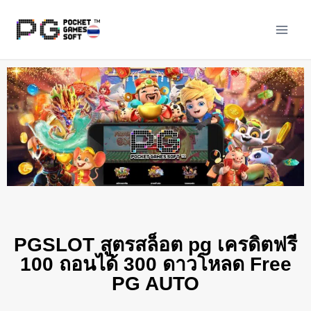
PGSLOT สูตรสล็อต pg เครดิตฟรี
100 ถอนได้ 300 ดาวโหลด Free
PG AUTO