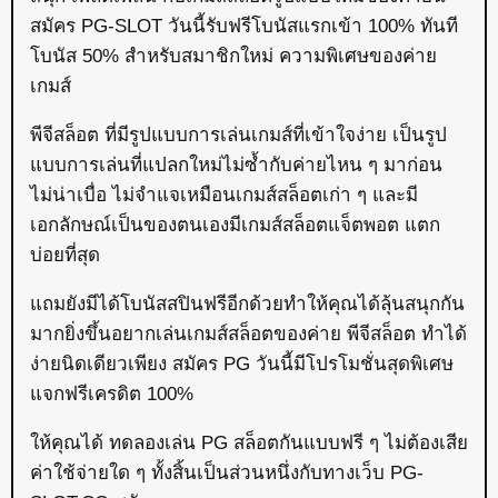
สมัคร PG-SLOT วันนี้รับฟรีโบนัสแรกเข้า 100% ทันที
โบนัส 50% สำหรับสมาชิกใหม่ ความพิเศษของค่าย
เกมส์
พีจีสล็อต ที่มีรูปแบบการเล่นเกมส์ที่เข้าใจง่าย เป็นรูป
แบบการเล่นที่แปลกใหม่ไม่ซ้ำกับค่ายไหน ๆ มาก่อน
ไม่น่าเบื่อ ไม่จำแจเหมือนเกมส์สล็อตเก่า ๆ และมี
เอกลักษณ์เป็นของตนเองมีเกมส์สล็อตแจ็ตพอต แตก
บ่อยที่สุด
แถมยังมีได้โบนัสสปินฟรีอีกด้วยทำให้คุณได้ลุ้นสนุกกัน
มากยิ่งขึ้นอยากเล่นเกมส์สล็อตของค่าย พีจีสล็อต ทำได้
ง่ายนิดเดียวเพียง สมัคร PG วันนี้มีโปรโมชั่นสุดพิเศษ
แจกฟรีเครดิต 100%
ให้คุณได้ ทดลองเล่น PG สล็อตกันแบบฟรี ๆ ไม่ต้องเสีย
ค่าใช้จ่ายใด ๆ
ทั้งสิ้นเป็นส่วนหนึ่งกับทางเว็บ PG-