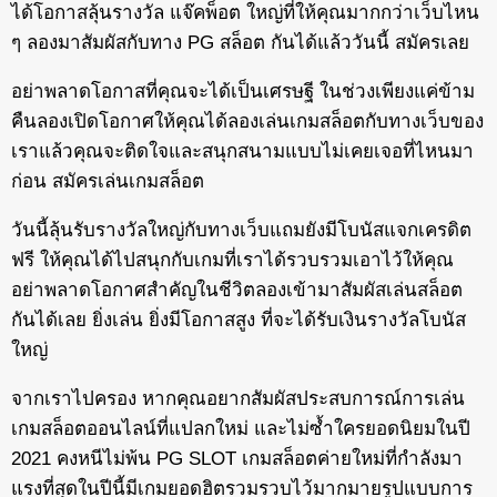
ได้โอกาสลุ้นรางวัล แจ๊คพ็อต ใหญ่ที่ให้คุณมากกว่าเว็บไหน
ๆ ลองมาสัมผัสกับทาง PG สล็อต กันได้แล้ววันนี้ สมัครเลย
อย่าพลาดโอกาสที่คุณจะได้เป็นเศรษฐี ในช่วงเพียงแค่ข้าม
คืนลองเปิดโอกาศให้คุณได้ลองเล่นเกมสล็อตกับทางเว็บของ
เราแล้วคุณจะติดใจและสนุกสนามแบบไม่เคยเจอที่ไหนมา
ก่อน สมัครเล่นเกมสล็อต
วันนี้ลุ้นรับรางวัลใหญ่กับทางเว็บแถมยังมีโบนัสแจกเครดิต
ฟรี ให้คุณได้ไปสนุกกับเกมที่เราได้รวบรวมเอาไว้ให้คุณ
อย่าพลาดโอกาศสำคัญในชีวิตลองเข้ามาสัมผัสเล่นสล็อต
กันได้เลย ยิ่งเล่น ยิ่งมีโอกาสสูง ที่จะได้รับเงินรางวัลโบนัส
ใหญ่
จากเราไปครอง หากคุณอยากสัมผัสประสบการณ์การเล่น
เกมสล็อตออนไลน์ที่แปลกใหม่ และไม่ซ้ำใครยอดนิยมในปี
2021 คงหนีไม่พ้น PG SLOT เกมสล็อตค่ายใหม่ที่กำลังมา
แรงที่สุดในปีนี้มีเกมยอดฮิตรวมรวบไว้มากมายรูปแบบการ