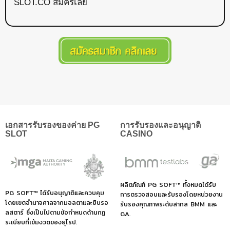
SLOT.CO สมัครเลย
เอกสารรับรองของค่าย PG
การรับรองและอนุญาติ
SLOT
CASINO
ผลิตภัณฑ์ PG SOFT™ ทั้งหมดได้รับ
PG SOFT™ ได้รับอนุญาติและควบคุม
การตรวจสอบและรับรองโดยหน่วยงาน
โดยเขตอำนาจศาลจากมอลตาและยิบรอ
รับรองคุณภาพระดับสากล BMM และ
ลสตาร์ ซึ่งเป็นไปตามข้อกำหนดด้านกฏ
GA.
ระเบียบที่เข้มงวดของยุโรป.