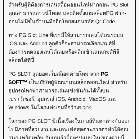
สำหรับผู้ที่ต้องการเล่นสล็อตออนไลน์ฝากถอน PG Slot
คุณสามารถดาวน์โหลด และติดตั้งเกมสล็อตPG ฝาก-
ถอนไม่มีขั้นต่ำบนมือถือโดยสแกนรหัส Qr Code
ทาง PG Slot Line ที่เรามีให้สามารถเล่นได้บนระบบ
iOS และ Andriod ลูกค้าก็จะสามารถเลือกเกมส์ที่
ต้องการทดลองเล่นได้เลยหรือคลิกเข้าเล่นเกมส์พีจี
สล็อตได้ที่นี้
PG SLOT สุดยอดเว็บสล็อตค่ายใหม่ จาก
PG
SOFT™
เป็นบริษัทผู้พัฒนาเกมสล็อตออนไลน์ สำหรับ
อุปกรณ์พกพาสามารถเล่นแข่งขันกันได้ทั้งบน
เบราว์เซอร์, อุปกรณ์ iOS, Android, MacOS และ
Windows ในโลกแห่งเกมที่กว้างขวาง
โลกของ PG SLOT มีเนื้อเรื่องในเกมส์ที่แตกต่างกันออก
ไปมีภาพที่สวยงามและเอฟเฟคสุดตระการตาทำให้คุณ
สนุก เพลิดเพลิน กับเกมส์สล็อตรูปแบบใหม่ของค่ายนี่