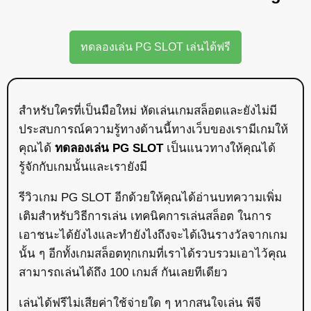
ทดลองเล่น PG SLOT เล่นได้ฟรี
สำหรับใครที่เป็นมือใหม่ หัดเล่นเกมสล็อตและยังไม่มี
ประสบการณ์ความรู้ทางด้านนี้ทางเว็บของเรามีเกมให้
คุณได้
ทดลองเล่น PG SLOT
เป็นแนวทางให้คุณได้
รู้จักกับเกมนั้นและเรายังมี
รีวิวเกม PG SLOT อีกด้วยให้คุณได้อ่านบทความเพิ่ม
เติมสำหรับวิธีการเล่น เทคนิคการเล่นสล็อต ในการ
เอาชนะได้ยังไงและทำยังไงถึงจะได้เงินรางวัลจากเกม
นั้น ๆ อีกทั้งเกมสล็อตทุกเกมที่เราได้รวบรวมเอาไว้คุณ
สามารถเล่นได้ถึง 100 เกมส์ กันเลยทีเดียว
เล่นได้ฟรีไม่เสียค่าใช้จ่ายใด ๆ หากสนใจเล่น พีจี