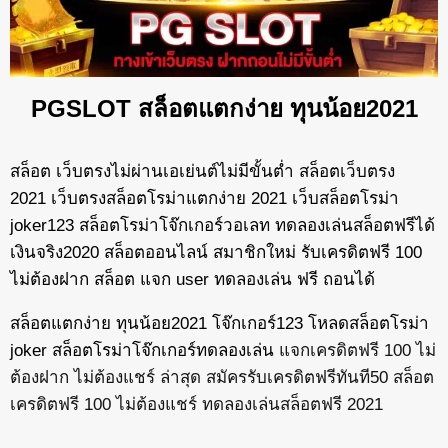
PGSLOT สล็อตแตกง่าย ทุนน้อย2021
สล็อต เว็บตรงไม่ผ่านเอเย่นต์ไม่มีขั้นต่ำ
สล็อตเว็บตรง
2021
เว็บตรงสล็อตโรม่าแตกง่าย 2021
เว็บสล็อตโรม่า
joker123
สล็อตโรม่าโจ๊กเกอร์วอเลท
ทดลองเล่นสล็อตฟรีได้
เงินจริง2020
สล็อตออนไลน์ สมาชิกใหม่ รับเครดิตฟรี 100
ไม่ต้องฝาก
สล็อต แจก user ทดลองเล่น ฟรี ถอนได้
สล็อตแตกง่าย ทุนน้อย2021
โจ๊กเกอร์123
โหลดสล็อตโรม่า
joker
สล็อตโรม่าโจ๊กเกอร์ทดลองเล่น
แจกเครดิตฟรี 100 ไม่
ต้องฝาก ไม่ต้องแชร์ ล่าสุด สมัครรับเครดิตฟรีทันที50 สล็อต
เครดิตฟรี 100 ไม่ต้องแชร์ ทดลองเล่นสล็อตฟรี 2021