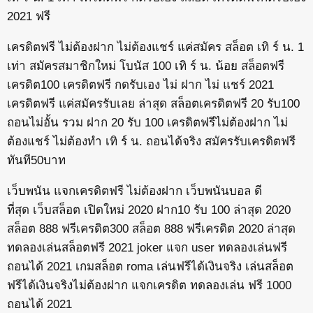
2021 ฟรี
เครดิตฟรี ไม่ต้องฝาก ไม่ต้องแชร์ แค่สมัคร
สล็อต เทิ ร์ น. 1
เท่า สมัครสมาชิกใหม่ โบนัส 100 เทิ ร์ น. น้อย สล็อตฟรี
เครดิต100 เครดิตฟรี กดรับเอง ไม่ ฝาก ไม่ แชร์ 2021
เครดิตฟรี แค่สมัครรับเลย ล่าสุด สล็อตเครดิตฟรี 20 รับ100
ถอนไม่อั้น รวม ฝาก 20 รับ 100 เครดิตฟรีไม่ต้องฝาก ไม่
ต้องแชร์ ไม่ต้องทำ เทิ ร์ น. ถอนได้จริง สมัครรับเครดิตฟรี
ทันที50บาท
เว็บพนัน แจกเครดิตฟรี ไม่ต้องฝาก
เว็บพนันบอล ดี
ที่สุด
เว็บสล็อต เปิดใหม่ 2020 ฝาก10 รับ 100 ล่าสุด 2020
สล็อต 888 ฟรีเครดิต300 สล็อต 888 ฟรีเครดิต 2020 ล่าสุด
ทดลองเล่นสล็อตฟรี 2021 joker แจก user ทดลองเล่นฟรี
ถอนได้ 2021 เกมสล็อต roma เล่นฟรีได้เงินจริง เล่นสล็อต
ฟรีได้เงินจริงไม่ต้องฝาก แจกเครดิต ทดลองเล่น ฟรี 1000
ถอนได้ 2021