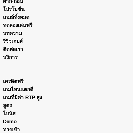
ฝาก-ถอน
โปรโมชั่น
เกมส์ทั้งหมด
ทดลองเล่นฟรี
บทความ
รีวิวเกมส์
ติดต่อเรา
บริการ
เครดิตฟรี
เกมไหนแตกดี
เกมที่มีค่า RTP สูง
สูตร
โบนัส
Demo
ทางเข้า