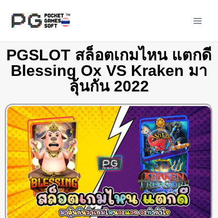
PGSLOT สล็อตเกมไหน แตกดี
Blessing Ox VS Kraken มา
ลุ้นกัน 2022