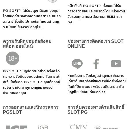
ผลิตภัณฑ์ PG SOFT™ ทั้งหมดได้รับ
PG SOFT™ ได้รับอนุญาติและควบคุม
การตรวจสอบและรับรองโดยหน่วยงาน
โดยเขตอำนาจศาลจากมอลตาและยิบรอ
รับรองคุณภาพระดับสากล BMM และ
ลสตาร์ ซึ่งเป็นไปตามข้อกำหนดด้านกฏ
GA.
ระเบียบที่เข้มงวดของยุโรป.
ความรับผิดชอบต่อสังคม
ช่องทางการติดต่อเรา SLOT
สล็อต ออนไลน์
ONLINE
PG SOFT™ ปฏิบัติตามอย่างเคร่งครัด
หากต้องการรับข้อมูลล่าสุดและข่าวสาร
ต่อความรับผิดชอบต่อสังคม ในการเข้า
เกี่ยวกับผลิตภัณฑ์ของเราที่จัดส่งถึงคุณ
สู่เว็บไซต์ของ PG SOFT™ คุณต้องอยู่
ทันทีที่มีการเผยแพร่โปรดติดตามเราใน
ในขีด จำกัด อายุทางกฎหมายของ
บัญชีโซเชียลมีเดียของเรา
ประเทศของคุณ
การออกงานและนิทรรศการ
การคุ้มครองทางด้านลิขสิทธิ์
PGSLOT
SLOT PG