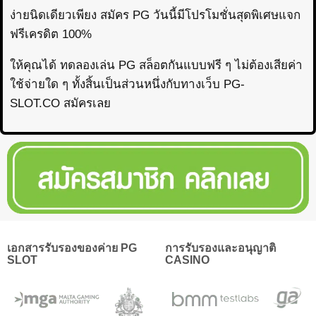
ง่ายนิดเดียวเพียง สมัคร PG วันนี้มีโปรโมชั่นสุดพิเศษแจก
ฟรีเครดิต 100%
ให้คุณได้ ทดลองเล่น PG สล็อตกันแบบฟรี ๆ ไม่ต้องเสียค่า
ใช้จ่ายใด ๆ ทั้งสิ้นเป็นส่วนหนึ่งกับทางเว็บ PG-
SLOT.CO สมัครเลย
เอกสารรับรองของค่าย PG
การรับรองและอนุญาติ
SLOT
CASINO