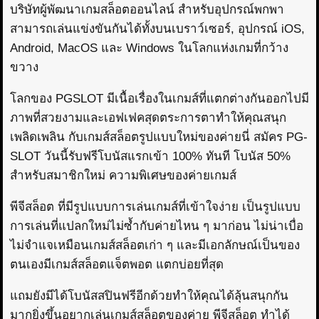
บริษัทผู้พัฒนาเกมสล็อตออนไลน์ สำหรับอุปกรณ์พกพา
สามารถเล่นแข่งขันกันได้ทั้งบนเบราว์เซอร์, อุปกรณ์ iOS,
Android, MacOS และ Windows ในโลกแห่งเกมที่กว้าง
ขวาง
โลกของ PGSLOT มีเนื้อเรื่องในเกมส์ที่แตกต่างกันออกไปมี
ภาพที่สวยงามและเอฟเฟคสุดตระการตาทำให้คุณสนุก
เพลิดเพลิน กับเกมส์สล็อตรูปแบบใหม่ของค่ายนี่ สมัคร PG-
SLOT วันนี้รับฟรีโบนัสแรกเข้า 100% ทันที โบนัส 50%
สำหรับสมาชิกใหม่ ความพิเศษของค่ายเกมส์
พีจีสล็อต ที่มีรูปแบบการเล่นเกมส์ที่เข้าใจง่าย เป็นรูปแบบ
การเล่นที่แปลกใหม่ไม่ซ้ำกับค่ายไหน ๆ มาก่อน ไม่น่าเบื่อ
ไม่จำแจเหมือนเกมส์สล็อตเก่า ๆ และมีเอกลักษณ์เป็นของ
ตนเองมีเกมส์สล็อตแจ็ตพอต แตกบ่อยที่สุด
แถมยังมีได้โบนัสสปินฟรีอีกด้วยทำให้คุณได้ลุ้นสนุกกัน
มากยิ่งขึ้นอยากเล่นเกมส์สล็อตของค่าย พีจีสล็อต ทำได้