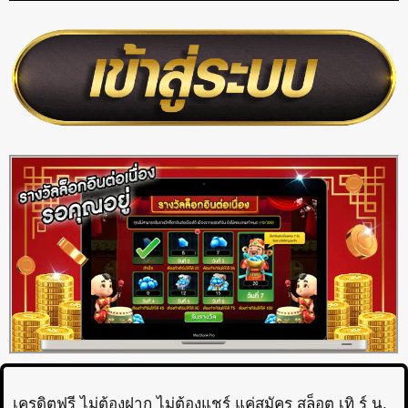
เครดิตฟรี ไม่ต้องฝาก ไม่ต้องแชร์ แค่สมัคร สล็อต เทิ ร์ น.