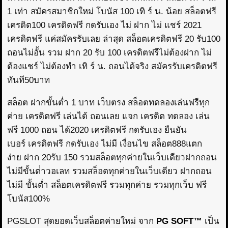
1 เท่า สมัครสมาชิกใหม่ โบนัส 100 เทิ ร์ น. น้อย สล็อตฟรี
เครดิต100 เครดิตฟรี กดรับเอง ไม่ ฝาก ไม่ แชร์ 2021
เครดิตฟรี แค่สมัครรับเลย ล่าสุด สล็อตเครดิตฟรี 20 รับ100
ถอนไม่อั้น รวม ฝาก 20 รับ 100 เครดิตฟรีไม่ต้องฝาก ไม่
ต้องแชร์ ไม่ต้องทำ เทิ ร์ น. ถอนได้จริง สมัครรับเครดิตฟรี
ทันที50บาท
สล็อต ฝากขั้นต่ำ 1 บาท เว็บตรง สล็อตทดลองเล่นฟรีทุก
ค่าย เครดิตฟรี เล่นได้ ถอนเลย แจก เครดิต ทดลอง เล่น
ฟรี 1000 ถอน ได้2020 เครดิตฟรี กดรับเอง ยืนยัน
เบอร์ เครดิตฟรี กดรับเอง ไม่มี เงื่อนไข สล็อต888แตก
ง่าย ฝาก 20รับ 150 รวมสล็อตทุกค่ายในเว็บเดียวฝากถอน
ไม่มีขั้นต่ําวอเลท รวมสล็อตทุกค่ายในเว็บเดียว ฝากถอน
ไม่มี ขั้นต่ำ สล็อตเครดิตฟรี รวมทุกค่าย รวมทุกเว็บ ฟรี
โบนัส100%
PGSLOT สุดยอดเว็บสล็อตค่ายใหม่ จาก
PG SOFT™
เป็น