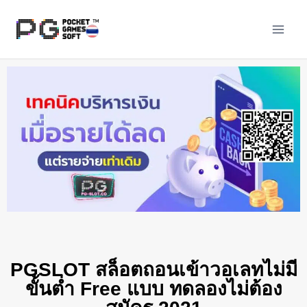
PGSLOT สล็อตถอนเข้าวอเลทไม่มี
ขั้นต่ำ Free แบบ ทดลองไม่ต้อง