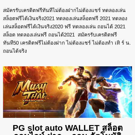
สมัครรับเครดิตฟรีทันทีไม่ต้องฝากไม่ต้องแชร์
ทดลองเล่น
สล็อตฟรีได้เงินจริง2021 ทดลองเล่นสล็อตฟรี 2021 ทดลอง
เล่นสล็อตฟรีได้เงินจริง2020 ฟรี ทดลองเล่น ถอนได้ 2021
สล็อต ทดลองเล่นฟรี ถอนได้2021
สมัครรับเครดิตฟรี
ทันที50
เครดิตฟรีไม่ต้องฝาก ไม่ต้องแชร์ ไม่ต้องทำ เทิ ร์ น.
ถอนได้จริง
PG slot auto WALLET สล็อต