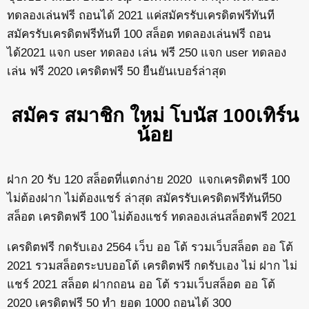
ทดลองเล่นฟรี ถอนได้ 2021 แค่สมัครรับเครดิตฟรีทันที
สมัครรับเครดิตฟรีทันที 100 สล็อต ทดลองเล่นฟรี ถอน
ได้2021 แจก user ทดลอง เล่น ฟรี 250 แจก user ทดลอง
เล่น ฟรี 2020
เครดิตฟรี 50 ยืนยันเบอร์ล่าสุด
สมัคร สมาชิก ใหม่ โบนัส 100เทิร์น
น้อย
ฝาก 20 รับ 120 สล็อตที่แตกง่าย 2020 แจกเครดิตฟรี 100
ไม่ต้องฝาก ไม่ต้องแชร์ ล่าสุด สมัครรับเครดิตฟรีทันที50
สล็อต เครดิตฟรี 100 ไม่ต้องแชร์ ทดลองเล่นสล็อตฟรี 2021
เครดิตฟรี กดรับเอง 2564
เว็บ ออ โต้
รวมเว็บสล็อต ออ โต้
2021
รวมสล็อตระบบออโต้
เครดิตฟรี กดรับเอง ไม่ ฝาก ไม่
แชร์ 2021
สล็อต ฝากถอน ออ โต้
รวมเว็บสล็อต ออ โต้
2020
เครดิตฟรี 50 ทํา ยอด 1000 ถอนได้ 300