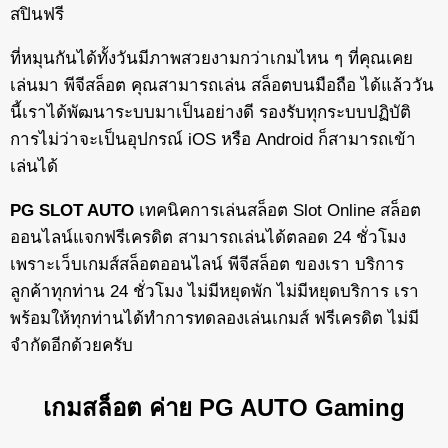
สปินฟรี
ที่หมุนกันได้ทั้งวันมีภาพสวยงามกว่าเกมไหน ๆ ที่คุณเคย
เล่นมา พีจีสล็อต คุณสามารถเล่น สล็อตบนมือถือ ได้แล้ววัน
นี้เราได้พัฒนาระบบมาเป็นอย่างดี รองรับทุกระบบปฏิบัติ
การไม่ว่าจะเป็นอุปกรณ์ iOS หรือ Android ก็สามารถเข้า
เล่นได้
PG SLOT AUTO
เทคนิคการเล่นสล็อต Slot Online สล็อต
ออนไลน์แจกฟรีเครดิต สามารถเล่นได้ตลอด 24 ชั่วโมง
เพราะเว็บเกมส์สล็อตออนไลน์ พีจีสล็อต ของเรา บริการ
ลูกค้าทุกท่าน 24 ชั่วโมง ไม่มีหยุดพัก ไม่มีหยุดบริการ เรา
พร้อมให้ทุกท่านได้ทำการทดลองเล่นเกมส์ ฟรีเครดิต ไม่มี
จำกัดอีกด้วยครับ
เกมสล็อต ค่าย PG AUTO Gaming