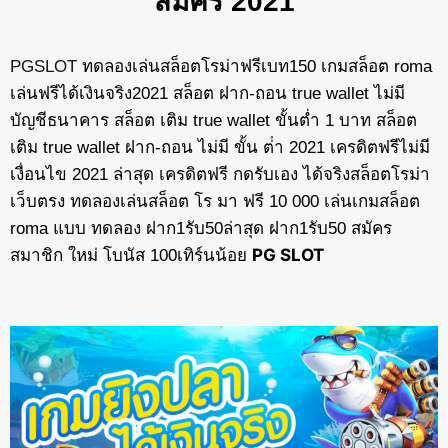
สมัคร 2021
PGSLOT
ทดลองเล่นสล็อตโรม่าฟรีเบท150
เกมสล็อต roma
เล่นฟรีได้เงินจริง2021
สล็อต ฝาก-ถอน true wallet ไม่มี
บัญชีธนาคาร
สล็อต เติม true wallet ขั้นต่ำ 1 บาท
สล็อต
เติม true wallet ฝาก-ถอน ไม่มี ขั้น ต่ํา 2021
เครดิตฟรีไม่มี
เงื่อนไข 2021 ล่าสุด
เครดิตฟรี กดรับเอง ได้จริง
สล็อตโรม่า
เว็บตรง
ทดลองเล่นสล็อต โร มา ฟรี 10 000
เล่นเกมสล็อต
roma แบบ ทดลอง
ฝาก1รับ50ล่าสุด
ฝาก1รับ50
สมัคร
PG SLOT
สมาชิก ใหม่ โบนัส 100เทิร์นน้อย