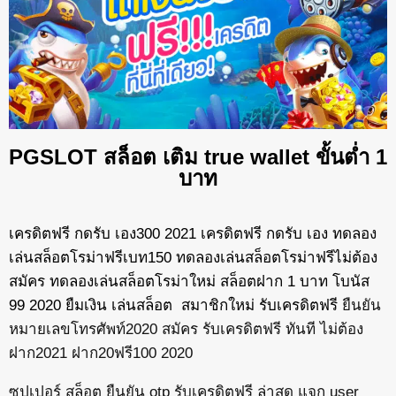
PGSLOT สล็อต เติม true wallet ขั้นต่ำ 1
บาท
เครดิตฟรี กดรับ เอง300 2021
เครดิตฟรี กดรับ เอง
ทดลอง
เล่นสล็อตโรม่าฟรีเบท150
ทดลองเล่นสล็อตโรม่าฟรีไม่ต้อง
สมัคร
ทดลองเล่นสล็อตโรม่าใหม่
สล็อตฝาก 1 บาท โบนัส
99 2020
ยืมเงิน เล่นสล็อต
สมาชิกใหม่ รับเครดิตฟรี
ยืนยัน
หมายเลขโทรศัพท์2020
สมัคร รับเครดิตฟรี ทันที ไม่ต้อง
ฝาก2021 ฝาก20ฟรี100 2020
ซุปเปอร์ สล็อต ยืนยัน otp รับเครดิตฟรี ล่าสุด
แจก user