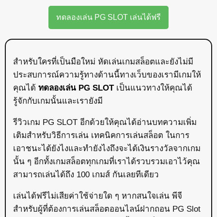
ทดลองเล่น PG SLOT เล่นได้ฟรี
สำหรับใครที่เป็นมือใหม่ หัดเล่นเกมสล็อตและยังไม่มี
ประสบการณ์ความรู้ทางด้านนี้ทางเว็บของเรามีเกมให้
คุณได้
ทดลองเล่น PG SLOT
เป็นแนวทางให้คุณได้
รู้จักกับเกมนั้นและเรายังมี
รีวิวเกม PG SLOT อีกด้วยให้คุณได้อ่านบทความเพิ่ม
เติมสำหรับวิธีการเล่น เทคนิคการเล่นสล็อต ในการ
เอาชนะได้ยังไงและทำยังไงถึงจะได้เงินรางวัลจากเกม
นั้น ๆ อีกทั้งเกมสล็อตทุกเกมที่เราได้รวบรวมเอาไว้คุณ
สามารถเล่นได้ถึง 100 เกมส์ กันเลยทีเดียว
เล่นได้ฟรีไม่เสียค่าใช้จ่ายใด ๆ หากสนใจเล่น พีจี
สำหรับผู้ที่ต้องการเล่นสล็อตออนไลน์ฝากถอน PG Slot