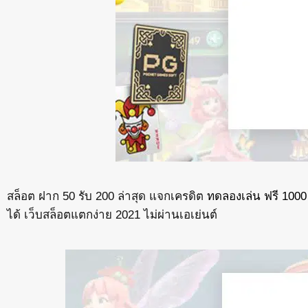
สล็อต ฝาก 50 รับ 200 ล่าสุด แจกเครดิต
ทดลองเล่น ฟรี 1000
ได้ เว็บสล็อตแตกง่าย 2021 ไม่ผ่านเอเย่นต์