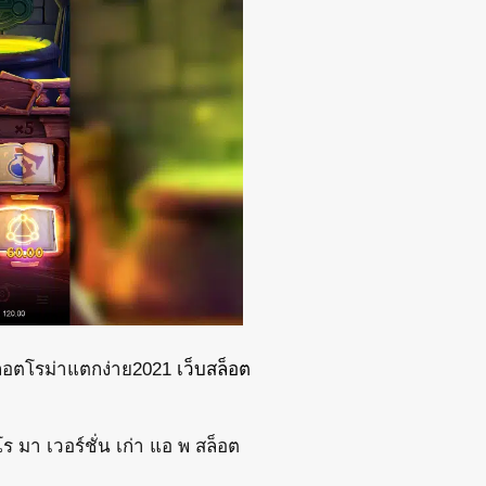
สล็อตโรม่าแตกง่าย2021
เว็บสล็อต
ร มา เวอร์ชั่น เก่า แอ พ สล็อต