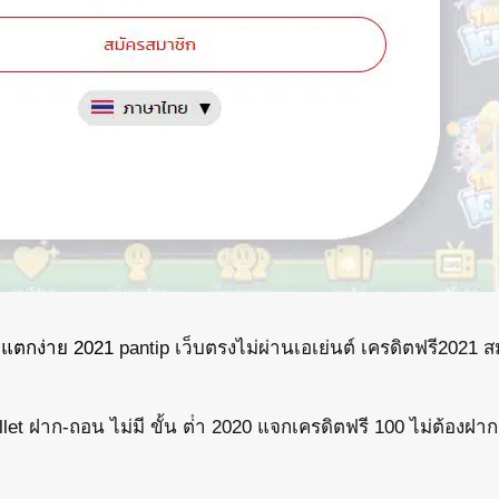
่าแตกง่าย 2021
pantip เว็บตรงไม่ผ่านเอเย่นต์ เครดิตฟรี2021 สม
let ฝาก-ถอน ไม่มี ขั้น ต่ํา 2020 แจกเครดิตฟรี 100 ไม่ต้องฝาก 