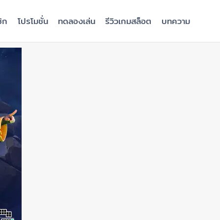
ิก
โปรโมชั่น
ทดลองเล่น
รีวิวเกมสล็อต
บทความ