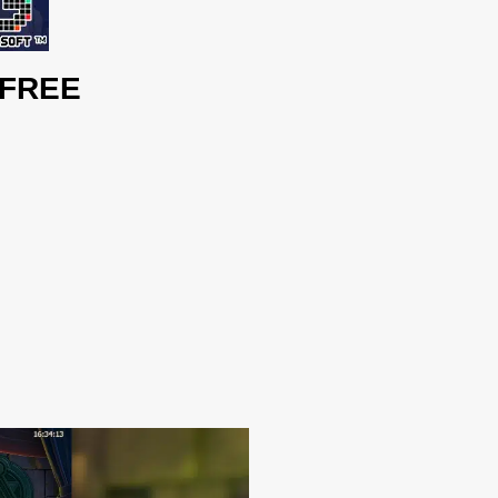
1 FREE