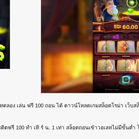
ต ทดลอง เล่น ฟรี 100 ถอน ได้ ดาวน์โหลดเกมสล็อตโรม่า เว็บ
ตฟรี 100 ทำ เทิ ร์ น. 1 เท่า สล็อตถอนเข้าวอเลทไม่มีขั้นต่ำ โ