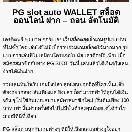
PG slot auto WALLET สล็อต
ออนไลน์ ฝาก – ถอน อัตโนมัติ
เครดิตฟรี 50 บาท กดรับเอง
เว็บสล็อตสุดล้ำเกมรูปแบบใหม่
ที่ไม่ซ้ำใคร เล่นได้ไม่มีเบื่อรวบรวมเกมสล็อตไว้มากมาย รูป
แบบการเล่นที่ไม่เหมือนใครแจกโบนัส เครดิตฟรี เพียบเมื่อ
สมัครสมาชิกกับทาง PG SLOT วันนี้ เล่นแล้วได้เงินจริงเล่น
ง่ายได้เงินง่าย
รวบเล่นทันใจกับ เกมยิงปลา สุดแสนยอดฮิตที่ใครเห็นแล้ว
ต้องอยากลองเล่นเพียงแค่ ยิงปลา ก็สามารถทำให้คุณได้เงิน
จริง ๆ ไปใช้กันแบบสบายสมัครสมาชิกใหม่ เริ่มต้นเพียง 100
บาท เท่านั้นฝากครั้งต่อไปไม่มีขั้นต่ำลงทุนน้อยแต่ได้กำไร
มากมีที่นี่ที่เดียว
PG สล็อต สนุกกับเกมต่างๆ ที่มีให้เลือกเล่นอย่างจุใจอย่า