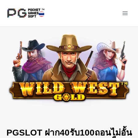
PGSLOT ฝาก40รับ100ถอนไม่อั้น