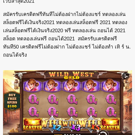
เว็บล่าสุด2021
สมัครรับเครดิตฟรีทันทีไม่ต้องฝากไม่ต้องแชร์
ทดลองเล่น
สล็อตฟรีได้เงินจริง2021 ทดลองเล่นสล็อตฟรี 2021 ทดลอง
เล่นสล็อตฟรีได้เงินจริง2020 ฟรี ทดลองเล่น ถอนได้ 2021
สล็อต ทดลองเล่นฟรี ถอนได้2021
สมัครรับเครดิตฟรี
ทันที50
เครดิตฟรีไม่ต้องฝาก ไม่ต้องแชร์ ไม่ต้องทำ เทิ ร์ น.
ถอนได้จริง