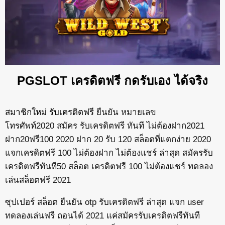
PGSLOT เครดิตฟรี กดรับเอง ได้จริง
สมาชิกใหม่ รับเครดิตฟรี
ยืนยัน หมายเลข
โทรศัพท์2020
สมัคร รับเครดิตฟรี ทันที ไม่ต้องฝาก2021
ฝาก20ฟรี100 2020 ฝาก 20 รับ 120 สล็อตที่แตกง่าย 2020
แจกเครดิตฟรี 100 ไม่ต้องฝาก ไม่ต้องแชร์ ล่าสุด สมัครรับ
เครดิตฟรีทันที50 สล็อต เครดิตฟรี 100 ไม่ต้องแชร์ ทดลอง
เล่นสล็อตฟรี 2021
ซุปเปอร์ สล็อต ยืนยัน otp รับเครดิตฟรี ล่าสุด
แจก user
ทดลองเล่นฟรี ถอนได้ 2021 แค่สมัครรับเครดิตฟรีทันที