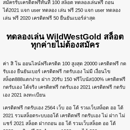
สมัครรับเครดิตฟรีทันที 100 สล็อต ทดลองเล่นฟรี ถอน
ได้2021 แจก user ทดลอง เล่น ฟรี 250 แจก user ทดลอง
เล่น ฟรี 2020
เครดิตฟรี 50 ยืนยันเบอร์ล่าสุด
ทดลองเล่น WildWestGold สล็อต
ทุกค่ายไม่ต้องสมัคร
ค่า สิ โน ออนไลน์ฟรีเครดิต 100 สูงสุด 20000 เครดิตฟรี กด
รับเอง ยืนยันเบอร์ เครดิตฟรี กดรับเอง ไม่มี เงื่อนไข
สล็อต888แตกง่าย ฝาก 20รับ 150 ฟรีโบนัส100% เครดิตฟรี
กดรับเอง ได้จริง เครดิตฟรี กดรับเอง 2021
เครดิตฟรี กดรับ
เอง 2021 ลงทะเบียน
เครดิตฟรี กดรับเอง 2564
เว็บ ออ โต้
รวมเว็บสล็อต ออ โต้
2021
รวมสล็อตระบบออโต้
เครดิตฟรี กดรับเอง ไม่ ฝาก ไม่
แชร์ 2021
สล็อต ฝากถอน ออ โต้
รวมเว็บสล็อต ออ โต้