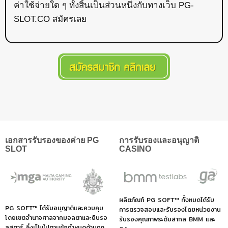
ค่าใช้จ่ายใด ๆ
ทั้งสิ้นเป็นส่วนหนึ่งกับทางเว็บ PG-
SLOT.CO สมัครเลย
เอกสารรับรองของค่าย PG
การรับรองและอนุญาติ
SLOT
CASINO
ผลิตภัณฑ์ PG SOFT™ ทั้งหมดได้รับ
PG SOFT™ ได้รับอนุญาติและควบคุม
การตรวจสอบและรับรองโดยหน่วยงาน
โดยเขตอำนาจศาลจากมอลตาและยิบรอ
รับรองคุณภาพระดับสากล BMM และ
ลสตาร์ ซึ่งเป็นไปตามข้อกำหนดด้านกฏ