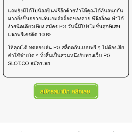
แถมยังมีได้โบนัสสปินฟรีอีกด้วยทำให้คุณได้ลุ้นสนุกกัน
มากยิ่งขึ้นอยากเล่นเกมส์สล็อตของค่าย พีจีสล็อต ทำได้
ง่ายนิดเดียวเพียง สมัคร PG วันนี้มีโปรโมชั่นสุดพิเศษ
แจกฟรีเครดิต 100%
ให้คุณได้ ทดลองเล่น PG สล็อตกันแบบฟรี ๆ ไม่ต้องเสีย
ค่าใช้จ่ายใด ๆ
ทั้งสิ้นเป็นส่วนหนึ่งกับทางเว็บ PG-
SLOT.CO สมัครเลย