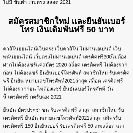
ไม่มี ขั้นต่ำ
เว็บตรง สล็อต 2021
สมัครสมาชิกใหม่ และยืนยันเบอร์
โทร เงินเดิมพันฟรี 50 บาท
คาสิโนออนไลน์เว็บตรง
เว็บคาสิโน ไม่ผ่านเอเย่นต์
เว็บ
พนันออนไลน์ เว็บตรงไม่ผ่านเอเย่นต์
เครดิตฟรี300ไม่ต้อง
ฝากไม่ต้องแชร์แค่สมัคร 2020
สล็อต เครดิตฟรี ไม่ต้องฝาก
ก่อน ไม่ต้องแชร์ ยืนยันเบอร์โทรศัพท์
สมาชิกใหม่ รับเครดิต
ฟรี ยืนยัน หมายเลขโทรศัพท์2021ล่าสุด
สล็อต เครดิตฟรี
ไม่ต้องฝากก่อน ไม่ต้องแชร์ ยืนยันเบอร์โทรศัพท์ วัน
นี้
เครดิตฟรี กดรับเอง 2021
ยืนยัน บัตรประชาชน รับเครดิตฟรี ล่าสุด
สมาชิกใหม่ รับ
เครดิตฟรี ยืนยัน หมายเลขโทรศัพท์2021ล่าสุด
สมัครรับ
เครดิตฟรี 150
ยืนยันเบอร์ รับเครดิตฟรี 50
เกมสล็อต แตก