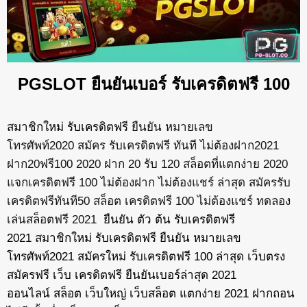
PGSLOT ยืนยันเบอร์ รับเครดิตฟรี 100
สมาชิกใหม่ รับเครดิตฟรี
ยืนยัน หมายเลข
โทรศัพท์2020
สมัคร รับเครดิตฟรี ทันที ไม่ต้องฝาก2021
ฝาก20ฟรี100 2020 ฝาก 20 รับ 120 สล็อตที่แตกง่าย 2020
แจกเครดิตฟรี 100 ไม่ต้องฝาก ไม่ต้องแชร์ ล่าสุด สมัครรับ
เครดิตฟรีทันที50 สล็อต เครดิตฟรี 100 ไม่ต้องแชร์ ทดลอง
เล่นสล็อตฟรี 2021
ยืนยัน ตัว ต้น รับเครดิตฟรี
2021
สมาชิกใหม่ รับเครดิตฟรี ยืนยัน หมายเลข
โทรศัพท์2021
สมัครใหม่ รับเครดิตฟรี 100 ล่าสุด
เว็บตรง
สมัครฟรี
เว็บ เครดิตฟรี ยืนยันเบอร์ล่าสุด 2021
ออนไลน์
สล็อต เว็บใหญ่
เว็บสล็อต แตกง่าย 2021 ฝากถอน