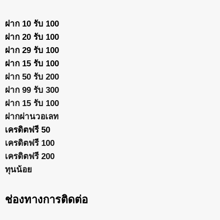
ฝาก 10 รับ 100
ฝาก 20 รับ 100
ฝาก 29 รับ 100
ฝาก 15 รับ 100
ฝาก 50 รับ 200
ฝาก 99 รับ 300
ฝาก 15 รับ 100
ฝากผ่านวอเลท
เครดิตฟรี 50
เครดิตฟรี 100
เครดิตฟรี 200
ทุนน้อย
ช่องทางการติดต่อ