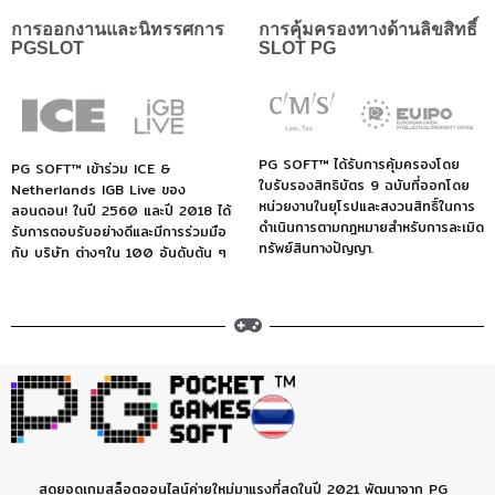
การออกงานและนิทรรศการ
การคุ้มครองทางด้านลิขสิทธิ์
PGSLOT
SLOT PG
PG SOFT™ ได้รับการคุ้มครองโดย
PG SOFT™ เข้าร่วม ICE &
ใบรับรองสิทธิบัตร 9 ฉบับที่ออกโดย
Netherlands IGB Live ของ
หน่วยงานในยุโรปและสงวนสิทธิ์ในการ
ลอนดอน! ในปี 2560 และปี 2018 ได้
ดำเนินการตามกฎหมายสำหรับการละเมิด
รับการตอบรับอย่างดีและมีการร่วมมือ
ทรัพย์สินทางปัญญา.
กับ บริษัท ต่างๆใน 100 อันดับต้น ๆ
สุดยอดเกมสล็อตออนไลน์ค่ายใหม่มาแรงที่สุดในปี 2021 พัฒนาจาก PG