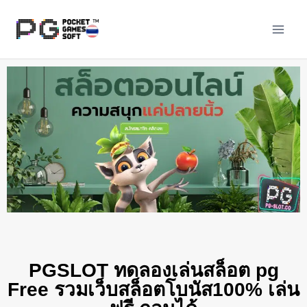
PGSLOT ทดลองเล่นสล็อต pg
Free รวมเว็บสล็อตโบนัส100% เล่น