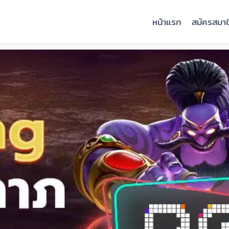
หน้าแรก
สมัครสมาช