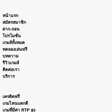
หน้าแรก
สมัครสมาชิก
ฝาก-ถอน
โปรโมชั่น
เกมส์ทั้งหมด
ทดลองเล่นฟรี
บทความ
รีวิวเกมส์
ติดต่อเรา
บริการ
เครดิตฟรี
เกมไหนแตกดี
เกมที่มีค่า RTP สูง