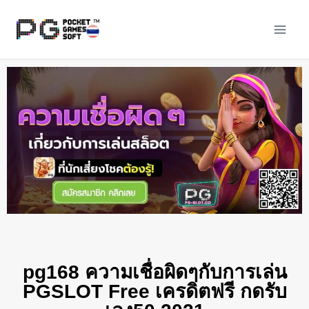
pg168 ความเชื่อผิดๆกับการเล่น
PGSLOT Free เครดิตฟรี กดรับ