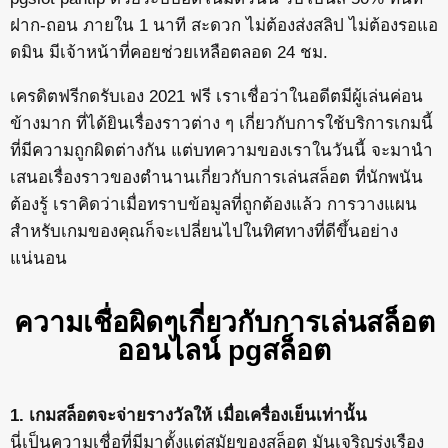
ฝาก-ถอน ภายใน 1 นาที สะดวก ไม่ต้องส่งสลิป ไม่ต้องรอแอ
ดมิน มีเจ้าหน้าที่คอยช่วยเหลือตลอด 24 ชม.
เครดิตฟรีกดรับเอง 2021 ฟรี
เราเชื่อว่าในอดีตมีผู้เล่นค่อน
ข้างมาก ที่ได้ยินเรื่องราวต่าง ๆ เกี่ยวกับการใช้บริการเกมนี้
ที่มีความถูกผิดต่างกัน แต่บทความของเราในวันนี้ จะมานำ
เสนอเรื่องราวของตำนานเกี่ยวกับการเล่นสล็อต ที่นักพนัน
ต้องรู้ เราคิดว่าเมื่อทราบข้อมูลที่ถูกต้องแล้ว การวางแผน
สำหรับเกมของคุณก็จะเปลี่ยนไปในทิศทางที่ดีขึ้นอย่าง
แน่นอน
ความเชื่อผิดๆเกี่ยวกับการเล่นสล็อต
ออนไลน์ pgสล็อต
1. เกมสล็อตจะจ่ายรางวัลให้ เมื่อเครื่องเย็นเท่านั้น
นี่เป็นความเชื่อที่มีมาตั้งแต่สมัยของสล็อต มันเจริญรุ่งเรือง