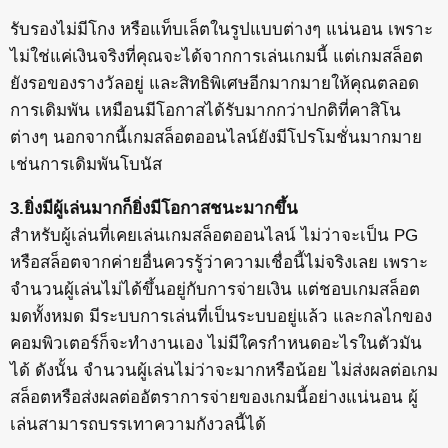
รับรองไม่มีโกง หรือแท็บเล็ตในรูปแบบต่างๆ แน่นอน เพราะ
ไม่ใช่แค่เงินจริงที่คุณจะได้จากการเล่นเกมนี้ แต่เกมสล็อต
ยังรอของรางวัลอยู่ และสิทธิพิเศษอีกมากมายให้คุณตลอด
การเดิมพัน เหมือนมีโอกาสได้รับมากกว่าปกติที่คาสิโน
ต่างๆ นอกจากนี้เกมสล็อตออนไลน์ยังมีโปรโมชั่นมากมาย
เช่นการเดิมพันโบนัส
3.ยิ่งมีผู้เล่นมากก็ยิ่งมีโอกาสชนะมากขึ้น
สำหรับผู้เล่นที่เคยเล่นเกมสล็อตออนไลน์ ไม่ว่าจะเป็น PG
หรือสล็อตจากค่ายอื่นควรรู้ว่าความเชื่อนี้ไม่จริงเลย เพราะ
จำนวนผู้เล่นไม่ได้ขึ้นอยู่กับการจ่ายเงิน แต่ชอบเกมสล็อต
มดทั้งหมด มีระบบการเล่นที่เป็นระบบอยู่แล้ว และกลไกของ
คอมพิวเตอร์ก็จะทำงานเอง ไม่มีใครกำหนดอะไรในตัวมัน
ได้ ดังนั้น จำนวนผู้เล่นไม่ว่าจะมากหรือน้อย ไม่ส่งผลต่อเกม
สล็อตหรือส่งผลต่ออัตราการจ่ายของเกมนี้อย่างแน่นอน ผู้
เล่นสามารถบรรเทาความกังวลนี้ได้