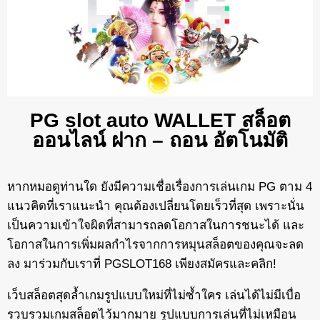
PG slot auto WALLET สล็อต
ออนไลน์ ฝาก – ถอน อัตโนมัติ
หากหมอดูท่านใด ยังมีความเชื่อเรื่องการเล่นเกม PG ตาม 4
แนวคิดที่เราแนะนำ คุณต้องเปลี่ยนโดยเร็วที่สุด เพราะนั่น
เป็นความเข้าใจผิดที่สามารถลดโอกาสในการชนะได้ และ
โอกาสในการเพิ่มผลกำไรจากการหมุนสล็อตของคุณจะลด
ลง มาร่วมกับเราที่ PGSLOT168 เพียงสมัครและคลิก!
เว็บสล็อตสุดล้ำเกมรูปแบบใหม่ที่ไม่ซ้ำใคร เล่นได้ไม่มีเบื่อ
รวบรวมเกมสล็อตไว้มากมาย รูปแบบการเล่นที่ไม่เหมือน