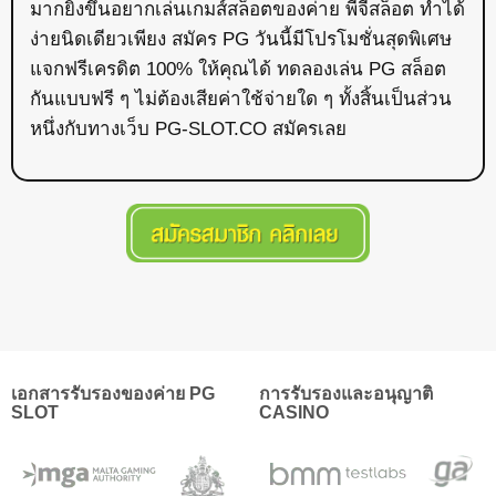
มากยิ่งขึ้นอยากเล่นเกมส์สล็อตของค่าย พีจีสล็อต ทำได้
ง่ายนิดเดียวเพียง สมัคร PG วันนี้มีโปรโมชั่นสุดพิเศษ
แจกฟรีเครดิต 100% ให้คุณได้ ทดลองเล่น PG สล็อต
กันแบบฟรี ๆ ไม่ต้องเสียค่าใช้จ่ายใด ๆ ทั้งสิ้นเป็นส่วน
หนึ่งกับทางเว็บ PG-SLOT.CO สมัครเลย
เอกสารรับรองของค่าย PG
การรับรองและอนุญาติ
SLOT
CASINO