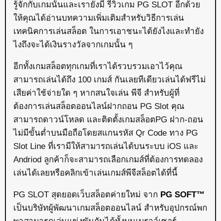
รู้จักกับเกมนั้นและเรายังมี รีวิวเกม PG SLOT อีกด้วย
ให้คุณได้อ่านบทความเพิ่มเติมสำหรับวิธีการเล่น
เทคนิคการเล่นสล็อต ในการเอาชนะได้ยังไงและทำยัง
ไงถึงจะได้เงินรางวัลจากเกมนั้น ๆ
อีกทั้งเกมสล็อตทุกเกมที่เราได้รวบรวมเอาไว้คุณ
สามารถเล่นได้ถึง 100 เกมส์ กันเลยทีเดียวเล่นได้ฟรีไม่
เสียค่าใช้จ่ายใด ๆ หากสนใจเล่น พีจี สำหรับผู้ที่
ต้องการเล่นสล็อตออนไลน์ฝากถอน PG Slot คุณ
สามารถดาวน์โหลด และติดตั้งเกมสล็อตPG ฝาก-ถอน
ไม่มีขั้นต่ำบนมือถือโดยสแกนรหัส Qr Code ทาง PG
Slot Line ที่เรามีให้สามารถเล่นได้บนระบบ iOS และ
Andriod ลูกค้าก็จะสามารถเลือกเกมส์ที่ต้องการทดลอง
เล่นได้เลยหรือคลิกเข้าเล่นเกมส์พีจีสล็อตได้ที่นี้
PG SLOT สุดยอดเว็บสล็อตค่ายใหม่ จาก
PG SOFT™
เป็นบริษัทผู้พัฒนาเกมสล็อตออนไลน์ สำหรับอุปกรณ์พก