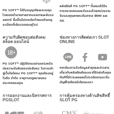
ผลิตภัณฑ์ PG SOFT™ ทั้งหมดได้รับ
PG SOFT™ ได้รับอนุญาติและควบคุม
การตรวจสอบและรับรองโดยหน่วยงาน
โดยเขตอำนาจศาลจากมอลตาและยิบรอ
รับรองคุณภาพระดับสากล BMM และ
ลสตาร์ ซึ่งเป็นไปตามข้อกำหนดด้านกฏ
GA.
ระเบียบที่เข้มงวดของยุโรป.
ความรับผิดชอบต่อสังคม
ช่องทางการติดต่อเรา SLOT
สล็อต ออนไลน์
ONLINE
PG SOFT™ ปฏิบัติตามอย่างเคร่งครัด
หากต้องการรับข้อมูลล่าสุดและข่าวสาร
ต่อความรับผิดชอบต่อสังคม ในการเข้า
เกี่ยวกับผลิตภัณฑ์ของเราที่จัดส่งถึงคุณ
สู่เว็บไซต์ของ PG SOFT™ คุณต้องอยู่
ทันทีที่มีการเผยแพร่โปรดติดตามเราใน
ในขีด จำกัด อายุทางกฎหมายของ
บัญชีโซเชียลมีเดียของเรา
ประเทศของคุณ
การออกงานและนิทรรศการ
การคุ้มครองทางด้านลิขสิทธิ์
PGSLOT
SLOT PG