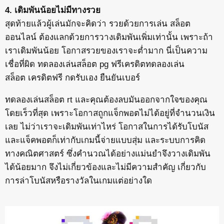
4. เดิมพันน้อยไม่มีทางรวย
สุดท้ายแล้วผู้เล่นมักจะคิดว่า รวยด้วยการเล่น สล็อต
ออนไลน์ ต้องแลกด้วยการวางเดิมพันเพิ่มเท่านั้น เพราะถ้า
เราเดิมพันน้อย โอกาสรวยของเราจะต่ำมาก นี่เป็นความ
เชื่อที่ผิด ทดลองเล่นสล็อต pg
ฟรีเครดิตทดลองเล่น
สล็อต
เครดิตฟรี กดรับเอง ยืนยันเบอร์
ทดลองเล่นสล็อต rt และคุณต้องลบมันออกจากใจของคุณ
โดยเร็วที่สุด เพราะโอกาสถูกแจ็กพอตไม่ได้อยู่ที่จำนวนเงิน
เลย ไม่ว่าเราจะเดิมพันเท่าไหร่ โอกาสในการได้รับโบนัส
และแจ็คพอตก็เท่ากับเกมนี้จ่ายแบบสุ่ม และระบบการคิด
ทางคณิตศาสตร์ ซึ่งคำนวณได้อย่างแม่นยำจึงวางเดิมพัน
ได้น้อยมาก จึงไม่เกี่ยวข้องและไม่มีความสำคัญ เกี่ยวกับ
การล่าโบนัสหรือรางวัลในเกมแต่อย่างใด