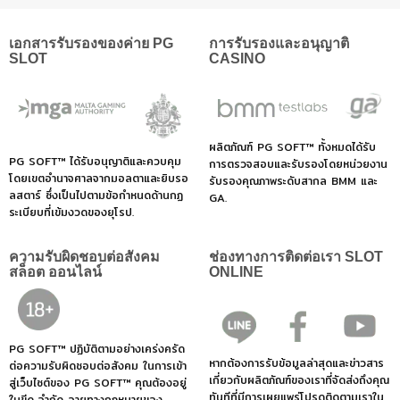
เอกสารรับรองของค่าย PG
การรับรองและอนุญาติ
SLOT
CASINO
ผลิตภัณฑ์ PG SOFT™ ทั้งหมดได้รับ
PG SOFT™ ได้รับอนุญาติและควบคุม
การตรวจสอบและรับรองโดยหน่วยงาน
โดยเขตอำนาจศาลจากมอลตาและยิบรอ
รับรองคุณภาพระดับสากล BMM และ
ลสตาร์ ซึ่งเป็นไปตามข้อกำหนดด้านกฏ
GA.
ระเบียบที่เข้มงวดของยุโรป.
ความรับผิดชอบต่อสังคม
ช่องทางการติดต่อเรา SLOT
สล็อต ออนไลน์
ONLINE
PG SOFT™ ปฏิบัติตามอย่างเคร่งครัด
หากต้องการรับข้อมูลล่าสุดและข่าวสาร
ต่อความรับผิดชอบต่อสังคม ในการเข้า
เกี่ยวกับผลิตภัณฑ์ของเราที่จัดส่งถึงคุณ
สู่เว็บไซต์ของ PG SOFT™ คุณต้องอยู่
ทันทีที่มีการเผยแพร่โปรดติดตามเราใน
ในขีด จำกัด อายุทางกฎหมายของ