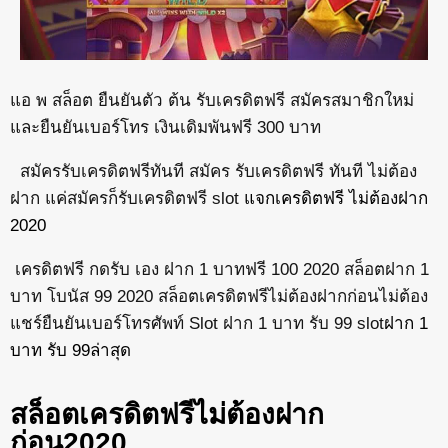
แอ พ สล็อต ยืนยันตัว ต้น รับเครดิตฟรี สมัครสมาชิกใหม่
และยืนยันเบอร์โทร เงินเดิมพันฟรี 300 บาท
สมัครรับเครดิตฟรีทันที สมัคร รับเครดิตฟรี ทันที ไม่ต้อง
ฝาก แค่สมัครก็รับเครดิตฟรี slot
แจกเครดิตฟรี ไม่ต้องฝาก
2020
เครดิตฟรี กดรับ เอง ฝาก 1 บาทฟรี 100 2020 สล็อตฝาก 1
บาท โบนัส 99 2020 สล็อตเครดิตฟรีไม่ต้องฝากก่อนไม่ต้อง
แชร์ยืนยันเบอร์โทรศัพท์ Slot ฝาก 1 บาท รับ 99 slot
ฝาก 1
บาท รับ 99ล่าสุด
สล็อตเครดิตฟรีไม่ต้องฝาก
ก่อน2020