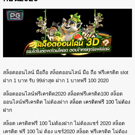
สล็อตออนไลน์ มือถือ สล็อตออนไลน์ มือ ถือ ฟรีเครดิต slot
ฝาก 1 บาท รับ 99ล่าสุด ฝาก 1 บาทฟรี 100 2020
สล็อตออนไลน์ฟรีเครดิต2020 สล็อตฟรีเครดิต100 สล็อต
ออนไลน์ฟรีเครดิต ไม่ต้องฝาก
สล็อต เครดิตฟรี 100 ไม่ต้อง
ฝาก
สล็อต เครดิตฟรี 100 ไม่ต้องฝาก ไม่ต้องแชร์ 2020 สล็อต
เครดิต ฟรี 100 ไม่ ต้อง แชร์2020 สล็อต ฟรีเครดิต ไม่ต้อง