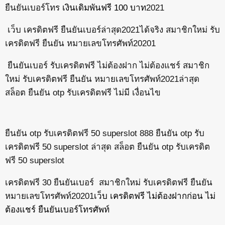
ยืนยันเบอร์โทร
เงินเดิมพันฟรี 100 บาท
2021
เว็บ เครดิตฟรี ยืนยันเบอร์ล่าสุด2021ได้จริง สมาชิกใหม่ รับ
เครดิตฟรี ยืนยัน หมายเลขโทรศัพท์20201
ยืนยันเบอร์ รับเครดิตฟรี ไม่ต้องฝาก ไม่ต้องแชร์ สมาชิก
ใหม่ รับเครดิตฟรี ยืนยัน หมายเลขโทรศัพท์2021ล่าสุด
สล็อต ยืนยัน otp รับเครดิตฟรี ไม่มี เงื่อนไข
ยืนยัน otp รับเครดิตฟรี 50 superslot 888 ยืนยัน otp รับ
เครดิตฟรี 50 superslot ล่าสุด สล็อต ยืนยัน otp รับเครดิต
ฟรี 50 superslot
เครดิตฟรี 30 ยืนยันเบอร์ สมาชิกใหม่ รับเครดิตฟรี ยืนยัน
หมายเลขโทรศัพท์20201
เว็บ เครดิตฟรี ไม่ต้องฝากก่อน ไม่
ต้องแชร์ ยืนยันเบอร์โทรศัพท์