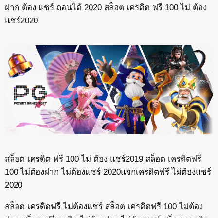
ฝาก ต้อง แชร์ ถอนได้ 2020 สล็อต เครดิต ฟรี 100 ไม่ ต้อง
แชร์2020
สล็อต เครดิต ฟรี 100 ไม่ ต้อง แชร์2019 สล็อต เครดิตฟรี
100 ไม่ต้องฝาก ไม่ต้องแชร์ 2020
แจกเครดิตฟรี ไม่ต้องแชร์
2020
สล็อต เครดิตฟรี ไม่ต้องแชร์ สล็อต เครดิตฟรี 100 ไม่ต้อง