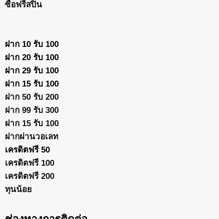
ซื้อฟรีสปิน
ฝาก 10 รับ 100
ฝาก 20 รับ 100
ฝาก 29 รับ 100
ฝาก 15 รับ 100
ฝาก 50 รับ 200
ฝาก 99 รับ 300
ฝาก 15 รับ 100
ฝากผ่านวอเลท
เครดิตฟรี 50
เครดิตฟรี 100
เครดิตฟรี 200
ทุนน้อย