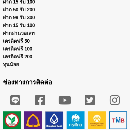
ฝาก 15 รับ 100
ฝาก 50 รับ 200
ฝาก 99 รับ 300
ฝาก 15 รับ 100
ฝากผ่านวอเลท
เครดิตฟรี 50
เครดิตฟรี 100
เครดิตฟรี 200
ทุนน้อย
ช่องทางการติดต่อ