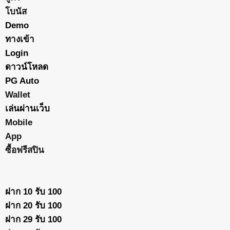
โบนัส
Demo
ทางเข้า
Login
ดาวน์โหลด
PG Auto
Wallet
เล่นผ่านเว็บ
Mobile
App
ซื้อฟรีสปิน
ฝาก 10 รับ 100
ฝาก 20 รับ 100
ฝาก 29 รับ 100