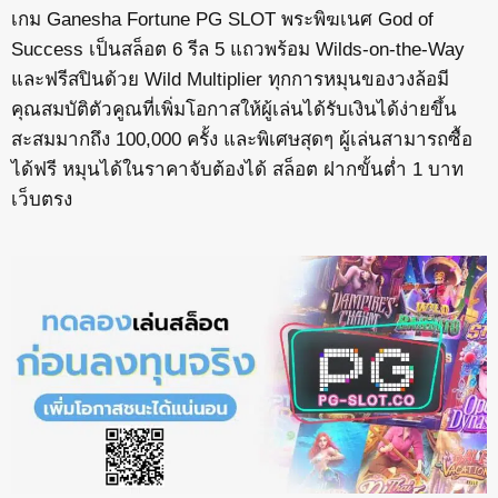
เกม Ganesha Fortune PG SLOT พระพิฆเนศ God of
Success เป็นสล็อต 6 รีล 5 แถวพร้อม Wilds-on-the-Way
และฟรีสปินด้วย Wild Multiplier ทุกการหมุนของวงล้อมี
คุณสมบัติตัวคูณที่เพิ่มโอกาสให้ผู้เล่นได้รับเงินได้ง่ายขึ้น
สะสมมากถึง 100,000 ครั้ง และพิเศษสุดๆ ผู้เล่นสามารถซื้อ
ได้ฟรี หมุนได้ในราคาจับต้องได้
สล็อต ฝากขั้นต่ำ 1 บาท
เว็บตรง