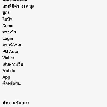
เกมที่มีค่า RTP สูง
สูตร
โบนัส
Demo
ทางเข้า
Login
ดาวน์โหลด
PG Auto
Wallet
เล่นผ่านเว็บ
Mobile
App
ซื้อฟรีสปิน
ฝาก 10 รับ 100