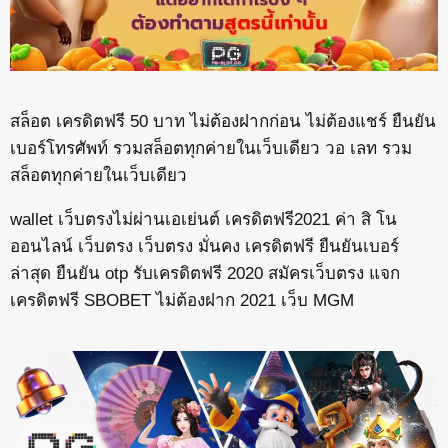
สล็อต เครดิตฟรี 50 บาท ไม่ต้องฝากก่อน ไม่ต้องแชร์ ยืนยัน
เบอร์โทรศัพท์ รวมสล็อตทุกค่ายในเว็บเดียว วอ เลท รวม
สล็อตทุกค่ายในเว็บเดียว
wallet เว็บตรงไม่ผ่านเอเย่นต์ เครดิตฟรี2021 ค่า สิ โน
ออนไลน์ เว็บตรง เว็บตรง มั่นคง เครดิตฟรี ยืนยันเบอร์
ล่าสุด ยืนยัน otp รับเครดิตฟรี 2020 สมัครเว็บตรง แจก
เครดิตฟรี SBOBET ไม่ต้องฝาก 2021 เว็บ MGM