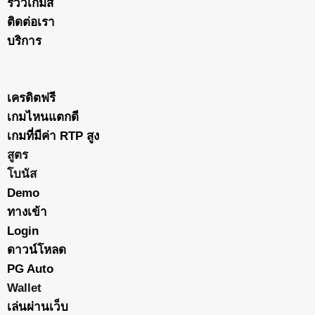
รีวิวเกมส์
ติดต่อเรา
บริการ
เครดิตฟรี
เกมไหนแตกดี
เกมที่มีค่า RTP สูง
สูตร
โบนัส
Demo
ทางเข้า
Login
ดาวน์โหลด
PG Auto
Wallet
เล่นผ่านเว็บ