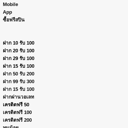
Mobile
App
ซื้อฟรีสปิน
ฝาก 10 รับ 100
ฝาก 20 รับ 100
ฝาก 29 รับ 100
ฝาก 15 รับ 100
ฝาก 50 รับ 200
ฝาก 99 รับ 300
ฝาก 15 รับ 100
ฝากผ่านวอเลท
เครดิตฟรี 50
เครดิตฟรี 100
เครดิตฟรี 200
ทุนน้อย