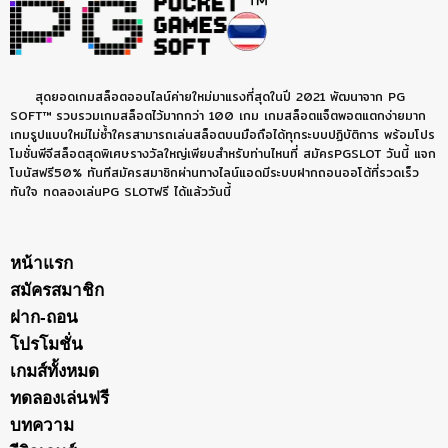
สุดยอดเกมสล็อตออนไลน์ค่ายใหม่มาแรงที่สุดในปี 2021 พัฒนาจาก PG
SOFT™ รวบรวมเกมสล็อตไว้มากกว่า 100 เกม เกมสล็อตแจ็ตพอตแตกง่ายมาก
เกมรูปแบบใหม่ไม่ซ้ำใครสามารถเล่นสล็อตบนมือถือได้ทุกระบบปฏิบัติการ พร้อมโปร
โมชั่นพีจีสล็อตสุดพิเศษรางวัลใหญ่เพียบสำหรับท่านไหนที่ สมัครPGSLOT วันนี้ แจก
โบนัสฟรี50% ทันทีสมัครสมาชิกผ่านทางไลน์แอดมีระบบฝากถอนออโต้ที่รวดเร็ว
ทันใจ ทดลองเล่นPG SLOTฟรี ได้แล้ววันนี้
หน้าแรก
สมัครสมาชิก
ฝาก-ถอน
โปรโมชั่น
เกมส์ทั้งหมด
ทดลองเล่นฟรี
บทความ