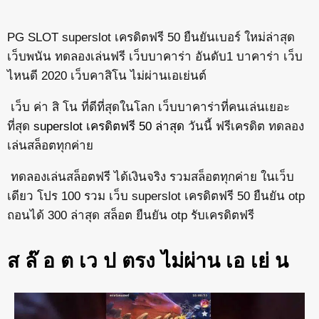
PG SLOT superslot เครดิตฟรี 50 ยืนยันเบอร์ ใหม่ล่าสุด
เว็บพนัน ทดลองเล่นฟรี เว็บบาคาร่า อันดับ1 บาคาร่า เว็บ
ไหนดี 2020 เว็บคาสิโน ไม่ผ่านเอเย่นต์
เว็บ ค่า สิ โน ที่ดีที่สุดในโลก เว็บบาคาร่าที่คนเล่นเยอะ
ที่สุด
superslot เครดิตฟรี 50 ล่าสุด
วันนี้ ฟรีเครดิต ทดลอง
เล่นสล็อตทุกค่าย
ทดลองเล่นสล็อตฟรี ได้เงินจริง รวมสล็อตทุกค่าย ในเว็บ
เดียว โปร 100 รวม เว็บ superslot เครดิตฟรี 50 ยืนยัน otp
ถอนได้ 300 ล่าสุด สล็อต ยืนยัน otp รับเครดิตฟรี
ส ล๊ อ ต เว ป ตรง ไม่ผ่าน เอ เย่ น