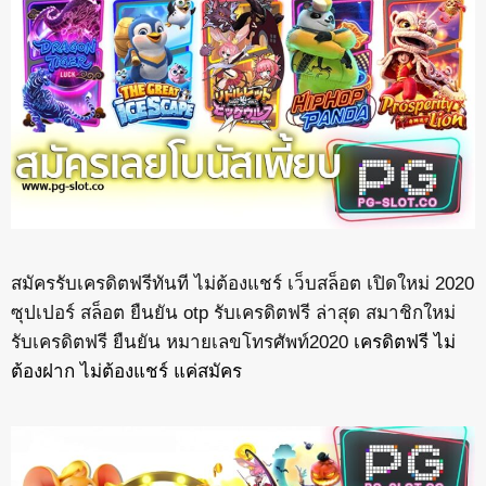
สมัครรับเครดิตฟรีทันที ไม่ต้องแชร์ เว็บสล็อต เปิดใหม่ 2020
ซุปเปอร์ สล็อต ยืนยัน otp รับเครดิตฟรี ล่าสุด สมาชิกใหม่
รับเครดิตฟรี ยืนยัน หมายเลขโทรศัพท์2020
เครดิตฟรี ไม่
ต้องฝาก ไม่ต้องแชร์ แค่สมัคร