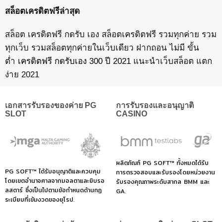
สล็อตเครดิตฟรีล่าสุด
สล็อต เครดิตฟรี กดรับ เอง สล็อตเครดิตฟรี รวมทุกค่าย รวม
ทุกเว็บ รวมสล็อตทุกค่ายในเว็บเดียว ฝากถอน ไม่มี ขั้น
ต่ำ
เครดิตฟรี กดรับเอง 300 ปี 2021
แนะนำเว็บสล็อต แตก
ง่าย 2021
เอกสารรับรองของค่าย PG
การรับรองและอนุญาติ
SLOT
CASINO
ผลิตภัณฑ์ PG SOFT™ ทั้งหมดได้รับ
PG SOFT™ ได้รับอนุญาติและควบคุม
การตรวจสอบและรับรองโดยหน่วยงาน
โดยเขตอำนาจศาลจากมอลตาและยิบรอ
รับรองคุณภาพระดับสากล BMM และ
ลสตาร์ ซึ่งเป็นไปตามข้อกำหนดด้านกฏ
GA.
ระเบียบที่เข้มงวดของยุโรป.