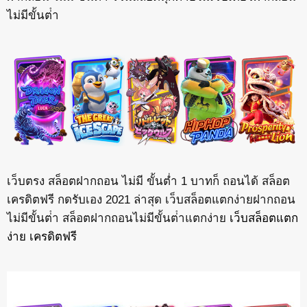
ไม่มีขั้นต่ํา
เว็บตรง สล็อตฝากถอน ไม่มี ขั้นต่ำ 1 บาทก็ ถอนได้ สล็อต
เครดิตฟรี กดรับเอง 2021 ล่าสุด เว็บสล็อตแตกง่ายฝากถอน
ไม่มีขั้นต่ํา สล็อตฝากถอนไม่มีขั้นต่ําแตกง่าย
เว็บสล็อตแตก
ง่าย เครดิตฟรี