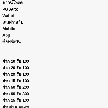
ดาวน์โหลด
PG Auto
Wallet
เล่นผ่านเว็บ
Mobile
App
ซื้อฟรีสปิน
ฝาก 10 รับ 100
ฝาก 20 รับ 100
ฝาก 29 รับ 100
ฝาก 15 รับ 100
ฝาก 50 รับ 200
ฝาก 99 รับ 300
ฝาก 15 รับ 100
ฝากผ่านวอเลท