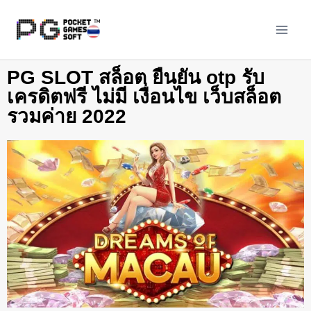
PG SLOT สล็อต ยืนยัน otp รับ
เครดิตฟรี ไม่มี เงื่อนไข เว็บสล็อต
รวมค่าย 2022