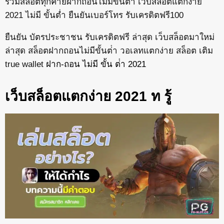
รวมสล็อตทุกค่ายฝากถอนไม่มีขั้นต่ํา เว็บสล็อตแตกง่าย
2021 ไม่มี ขั้นต่ำ ยืนยันเบอร์โทร รับเครดิตฟรี100
ยืนยัน บัตรประชาชน รับเครดิตฟรี ล่าสุด เว็บสล็อตมาใหม่
ล่าสุด สล็อตฝากถอนไม่มีขั้นต่ํา วอเลทแตกง่าย สล็อต เติม
true wallet
ฝาก-ถอน ไม่มี ขั้น ต่ํา 2021
เว็บสล็อตแตกง่าย 2021 ท รู้