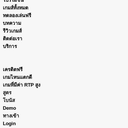
โปรโมชั่น
เกมส์ทั้งหมด
ทดลองเล่นฟรี
บทความ
รีวิวเกมส์
ติดต่อเรา
บริการ
เครดิตฟรี
เกมไหนแตกดี
เกมที่มีค่า RTP สูง
สูตร
โบนัส
Demo
ทางเข้า
Login