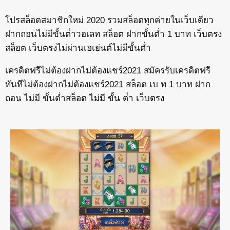
โปรสล็อตสมาชิกใหม่ 2020 รวมสล็อตทุกค่ายในเว็บเดียว
ฝากถอนไม่มีขั้นต่ําวอเลท สล็อต ฝากขั้นต่ำ 1 บาท เว็บตรง
สล็อต เว็บตรงไม่ผ่านเอเย่นต์ไม่มีขั้นต่ำ
เครดิตฟรีไม่ต้องฝากไม่ต้องแชร์2021 สมัครรับเครดิตฟรี
ทันทีไม่ต้องฝากไม่ต้องแชร์2021 สล็อต เบ ท 1 บาท ฝาก
ถอน ไม่มี ขั้นต่ำ
สล็อต ไม่มี ขั้น ต่ํา เว็บตรง