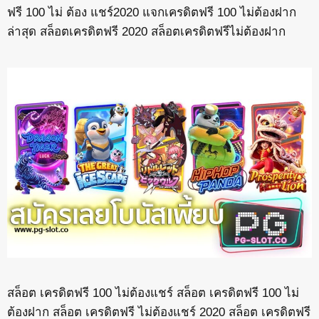
ฟรี 100 ไม่ ต้อง แชร์2020 แจกเครดิตฟรี 100 ไม่ต้องฝาก
ล่าสุด สล็อตเครดิตฟรี 2020 สล็อตเครดิตฟรีไม่ต้องฝาก
สล็อต เครดิตฟรี 100 ไม่ต้องแชร์ สล็อต เครดิตฟรี 100 ไม่
ต้องฝาก สล็อต เครดิตฟรี ไม่ต้องแชร์ 2020 สล็อต เครดิตฟรี