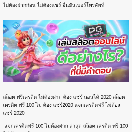
ไม่ต้องฝากก่อน ไม่ต้องแชร์ ยืนยันเบอร์โทรศัพท์
สล็อต ฟรีเครดิต ไม่ต้องฝาก ต้อง แชร์ ถอนได้ 2020 สล็อต
เครดิต ฟรี 100 ไม่ ต้อง แชร์2020 แจกเครดิตฟรี ไม่ต้อง
แชร์ 2020
แจกเครดิตฟรี 100 ไม่ต้องฝาก ล่าสุด สล็อต เครดิต ฟรี 100