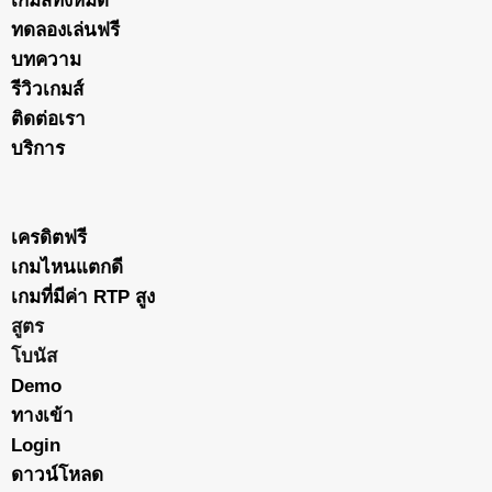
เกมส์ทั้งหมด
ทดลองเล่นฟรี
บทความ
รีวิวเกมส์
ติดต่อเรา
บริการ
เครดิตฟรี
เกมไหนแตกดี
เกมที่มีค่า RTP สูง
สูตร
โบนัส
Demo
ทางเข้า
Login
ดาวน์โหลด