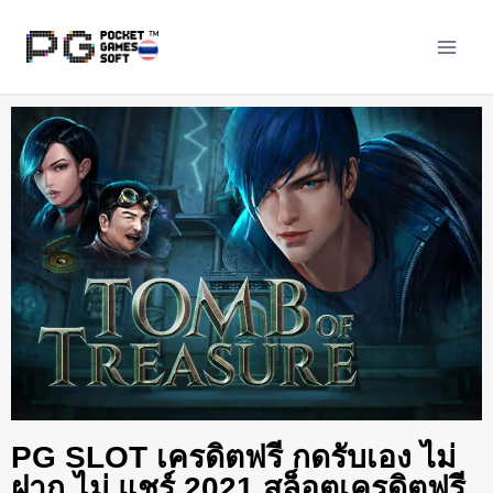
PG SLOT เครดิตฟรี กดรับเอง ไม่
ฝาก ไม่ แชร์ 2021 สล็อตเครดิตฟรี