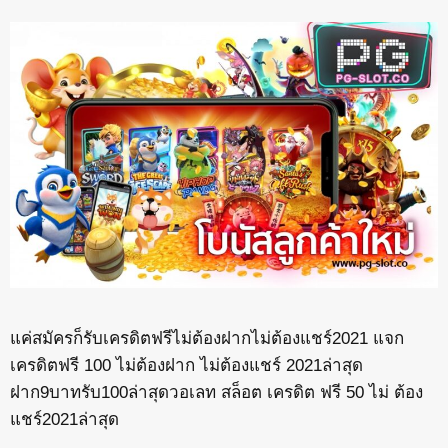
แค่สมัครก็รับเครดิตฟรีไม่ต้องฝากไม่ต้องแชร์2021 แจก
เครดิตฟรี 100 ไม่ต้องฝาก ไม่ต้องแชร์ 2021ล่าสุด
ฝาก9บาทรับ100ล่าสุดวอเลท สล็อต เครดิต ฟรี 50 ไม่ ต้อง
แชร์2021ล่าสุด