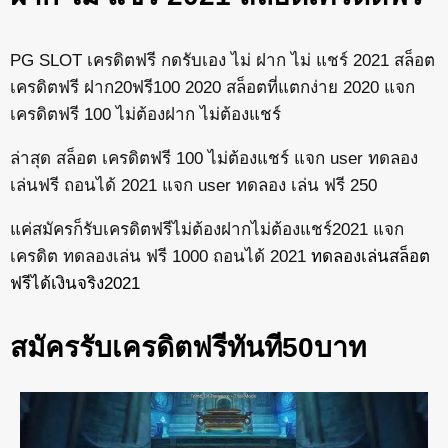
PG SLOT เครดิตฟรี กดรับเอง ไม่ ฝาก ไม่ แชร์ 2021 สล็อต
เครดิตฟรี ฝาก20ฟรี100 2020 สล็อตที่แตกง่าย 2020 แจก
เครดิตฟรี 100 ไม่ต้องฝาก ไม่ต้องแชร์
ล่าสุด สล็อต เครดิตฟรี 100 ไม่ต้องแชร์ แจก user ทดลอง
เล่นฟรี ถอนได้ 2021 แจก user ทดลอง เล่น ฟรี 250
แค่สมัครก็รับเครดิตฟรีไม่ต้องฝากไม่ต้องแชร์2021 แจก
เครดิต ทดลองเล่น ฟรี 1000 ถอนได้ 2021
ทดลองเล่นสล็อต
ฟรีได้เงินจริง2021
สมัครรับเครดิตฟรีทันที50บาท