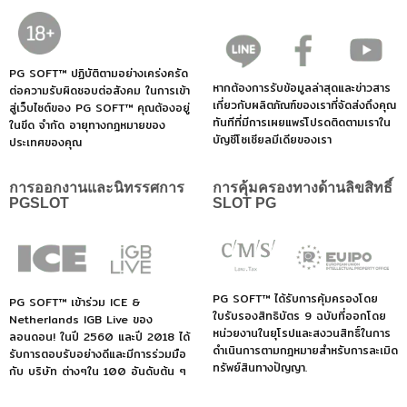
PG SOFT™ ปฏิบัติตามอย่างเคร่งครัด
หากต้องการรับข้อมูลล่าสุดและข่าวสาร
ต่อความรับผิดชอบต่อสังคม ในการเข้า
เกี่ยวกับผลิตภัณฑ์ของเราที่จัดส่งถึงคุณ
สู่เว็บไซต์ของ PG SOFT™ คุณต้องอยู่
ทันทีที่มีการเผยแพร่โปรดติดตามเราใน
ในขีด จำกัด อายุทางกฎหมายของ
บัญชีโซเชียลมีเดียของเรา
ประเทศของคุณ
การออกงานและนิทรรศการ
การคุ้มครองทางด้านลิขสิทธิ์
PGSLOT
SLOT PG
PG SOFT™ ได้รับการคุ้มครองโดย
PG SOFT™ เข้าร่วม ICE &
ใบรับรองสิทธิบัตร 9 ฉบับที่ออกโดย
Netherlands IGB Live ของ
หน่วยงานในยุโรปและสงวนสิทธิ์ในการ
ลอนดอน! ในปี 2560 และปี 2018 ได้
ดำเนินการตามกฎหมายสำหรับการละเมิด
รับการตอบรับอย่างดีและมีการร่วมมือ
ทรัพย์สินทางปัญญา.
กับ บริษัท ต่างๆใน 100 อันดับต้น ๆ