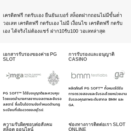
เครดิตฟรี กดรับเอง ยืนยันเบอร์ สล็อตฝากถอนไม่มีขั้นต่ํา
วอเลท เครดิตฟรี กดรับเอง ไม่มี เงื่อนไข เครดิตฟรี กดรับ
เอง ได้จริงไม่ต้องแชร์ ฝาก10รับ100 วอเลทล่าสุด
เอกสารรับรองของค่าย PG
การรับรองและอนุญาติ
SLOT
CASINO
ผลิตภัณฑ์ PG SOFT™ ทั้งหมดได้รับ
PG SOFT™ ได้รับอนุญาติและควบคุม
การตรวจสอบและรับรองโดยหน่วยงาน
โดยเขตอำนาจศาลจากมอลตาและยิบรอ
รับรองคุณภาพระดับสากล BMM และ
ลสตาร์ ซึ่งเป็นไปตามข้อกำหนดด้านกฏ
GA.
ระเบียบที่เข้มงวดของยุโรป.
ความรับผิดชอบต่อสังคม
ช่องทางการติดต่อเรา SLOT
สล็อต ออนไลน์
ONLINE