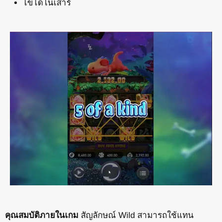
ไข่ไดโนเสาร์
คุณสมบัติภายในเกม
สัญลักษณ์ Wild สามารถใช้แทน