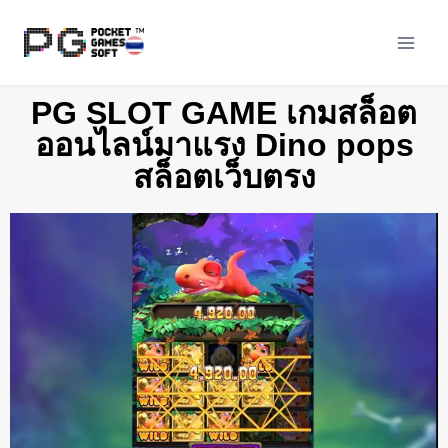
PG SLOT GAME เกมสล็อต
ออนไลน์มาแรง Dino pops
สล็อตเว็บตรง