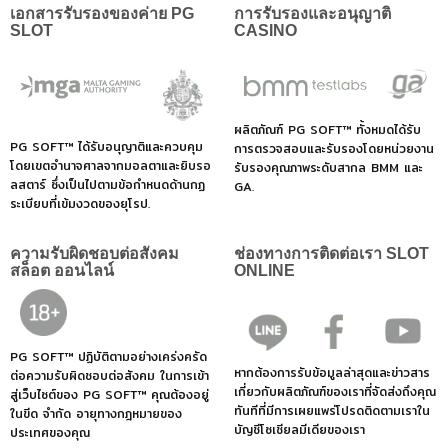
เอกสารรับรองของค่าย PG
การรับรองและอนุญาติ
SLOT
CASINO
ผลิตภัณฑ์ PG SOFT™ ทั้งหมดได้รับ
PG SOFT™ ได้รับอนุญาติและควบคุม
การตรวจสอบและรับรองโดยหน่วยงาน
โดยเขตอำนาจศาลจากมอลตาและยิบรอ
รับรองคุณภาพระดับสากล BMM และ
ลสตาร์ ซึ่งเป็นไปตามข้อกำหนดด้านกฏ
GA.
ระเบียบที่เข้มงวดของยุโรป.
ความรับผิดชอบต่อสังคม
ช่องทางการติดต่อเรา SLOT
สล็อต ออนไลน์
ONLINE
PG SOFT™ ปฏิบัติตามอย่างเคร่งครัด
หากต้องการรับข้อมูลล่าสุดและข่าวสาร
ต่อความรับผิดชอบต่อสังคม ในการเข้า
เกี่ยวกับผลิตภัณฑ์ของเราที่จัดส่งถึงคุณ
สู่เว็บไซต์ของ PG SOFT™ คุณต้องอยู่
ทันทีที่มีการเผยแพร่โปรดติดตามเราใน
ในขีด จำกัด อายุทางกฎหมายของ
บัญชีโซเชียลมีเดียของเรา
ประเทศของคุณ