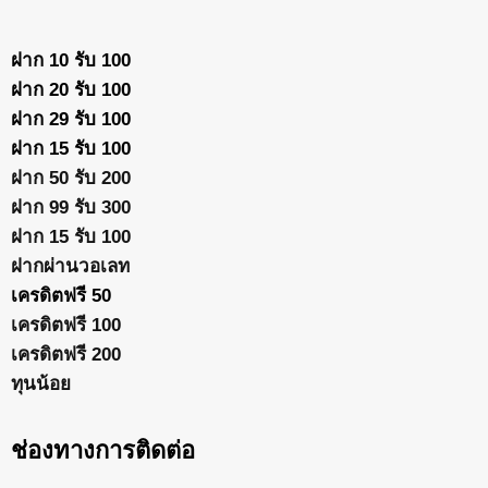
ฝาก 10 รับ 100
ฝาก 20 รับ 100
ฝาก 29 รับ 100
ฝาก 15 รับ 100
ฝาก 50 รับ 200
ฝาก 99 รับ 300
ฝาก 15 รับ 100
ฝากผ่านวอเลท
เครดิตฟรี 50
เครดิตฟรี 100
เครดิตฟรี 200
ทุนน้อย
ช่องทางการติดต่อ