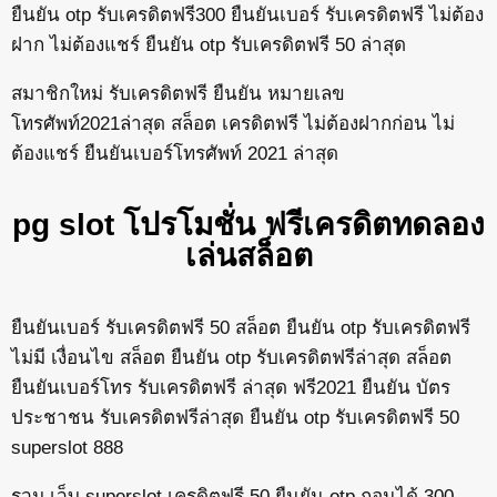
ยืนยัน otp รับเครดิตฟรี300 ยืนยันเบอร์ รับเครดิตฟรี ไม่ต้อง
ฝาก ไม่ต้องแชร์ ยืนยัน otp รับเครดิตฟรี 50 ล่าสุด
สมาชิกใหม่ รับเครดิตฟรี ยืนยัน หมายเลข
โทรศัพท์2021ล่าสุด สล็อต เครดิตฟรี ไม่ต้องฝากก่อน ไม่
ต้องแชร์ ยืนยันเบอร์โทรศัพท์ 2021 ล่าสุด
pg slot โปรโมชั่น ฟรีเครดิตทดลอง
เล่นสล็อต
ยืนยันเบอร์ รับเครดิตฟรี 50 สล็อต ยืนยัน otp รับเครดิตฟรี
ไม่มี เงื่อนไข สล็อต ยืนยัน otp รับเครดิตฟรีล่าสุด สล็อต
ยืนยันเบอร์โทร รับเครดิตฟรี ล่าสุด ฟรี2021 ยืนยัน บัตร
ประชาชน รับเครดิตฟรีล่าสุด ยืนยัน otp รับเครดิตฟรี 50
superslot 888
รวม เว็บ superslot เครดิตฟรี 50 ยืนยัน otp ถอนได้ 300