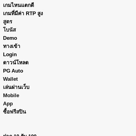
เกมไหนแตกดี
เกมที่มีค่า RTP สูง
สูตร
โบนัส
Demo
ทางเข้า
Login
ดาวน์โหลด
PG Auto
Wallet
เล่นผ่านเว็บ
Mobile
App
ซื้อฟรีสปิน