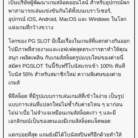
เป็นบริษัทผู้พัฒนาเกมสล็อตออนไลน์ สำหรับอุปกรณ์พก
พาสามารถเล่นแข่งขันกันได้ทั้งบนเบราว์เซอร์,
อุปกรณ์ iOS, Android, MacOS และ Windows ในโลก
แห่งเกมที่กว้างขวาง
โลกของ PG SLOT มีเนื้อเรื่องในเกมส์ที่แตกต่างกันออก
ไปมีภาพที่สวยงามและเอฟเฟคสุดตระการตาทำให้คุณ
สนุก เพลิดเพลิน กับเกมส์สล็อตรูปแบบใหม่ของค่ายนี่
สมัคร PGSLOT วันนี้รับฟรีโบนัสแรกเข้า 100% ทันที
โบนัส 50% สำหรับสมาชิกใหม่ ความพิเศษของค่าย
เกมส์
พีจีสล็อต ที่มีรูปแบบการเล่นเกมส์ที่เข้าใจง่าย เป็นรูป
แบบการเล่นที่แปลกใหม่ไม่ซ้ำกับค่ายไหน ๆ มาก่อน
ไม่น่าเบื่อ ไม่จำแจเหมือนเกมส์สล็อตเก่า ๆ และมี
เอกลักษณ์เป็นของตนเองมีเกมส์สล็อตแจ็ตพอต
แตกบ่อยที่สุด แถมยังมีได้โบนัสสปินฟรีอีกด้วยทำให้