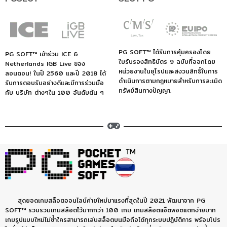
PG SOFT™ ได้รับการคุ้มครองโดย
PG SOFT™ เข้าร่วม ICE &
ใบรับรองสิทธิบัตร 9 ฉบับที่ออกโดย
Netherlands IGB Live ของ
หน่วยงานในยุโรปและสงวนสิทธิ์ในการ
ลอนดอน! ในปี 2560 และปี 2018 ได้
ดำเนินการตามกฎหมายสำหรับการละเมิด
รับการตอบรับอย่างดีและมีการร่วมมือ
ทรัพย์สินทางปัญญา.
กับ บริษัท ต่างๆใน 100 อันดับต้น ๆ
สุดยอดเกมสล็อตออนไลน์ค่ายใหม่มาแรงที่สุดในปี 2021 พัฒนาจาก PG
SOFT™ รวบรวมเกมสล็อตไว้มากกว่า 100 เกม เกมสล็อตแจ็ตพอตแตกง่ายมาก
เกมรูปแบบใหม่ไม่ซ้ำใครสามารถเล่นสล็อตบนมือถือได้ทุกระบบปฏิบัติการ พร้อมโปร