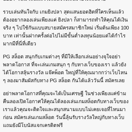
รวบเล่นทันใจกับ เกมยิงปลา สุดแสนยอดฮิตที่ใครเห็นแล้ว
ต้องอยากลองเล่นเพียงแค่ ยิงปลา ก็สามารถทำให้คุณได้เงิน
จริง ๆ ไปใช้กันแบบสบายสมัครสมาชิกใหม่ เริ่มต้นเพียง 100
บาท เท่านั้นฝากครั้งต่อไปไม่มีขั้นต่ำลงทุนน้อยแต่ได้กำไร
มากมีที่นี่ที่เดียว
PG สล็อต สนุกกับเกมต่างๆ ที่มีให้เลือกเล่นอย่างจุใจอย่า
พลาดโอกาส ที่จะเล่นเกมสนุก ๆ กับทางเว็บของเรา แล้วยัง
ได้โอกาสลุ้นรางวัล แจ๊คพ็อต ใหญ่ที่ให้คุณมากกว่าเว็บไหน
ๆ ลองมาสัมผัสกับทาง PG สล็อต กันได้แล้ววันนี้ สมัครเลย
อย่าพลาดโอกาสที่คุณจะได้เป็นเศรษฐี ในช่วงเพียงแค่ข้าม
คืนลองเปิดโอกาศให้คุณได้ลองเล่นเกมสล็อตกับทางเว็บของ
เราแล้วคุณจะติดใจและสนุกสนามแบบไม่เคยเจอที่ไหนมา
ก่อน สมัครเล่นเกมสล็อต วันนี้ลุ้นรับรางวัลใหญ่กับทางเว็บ
แถมยังมีโบนัสแจกเครดิตฟรี