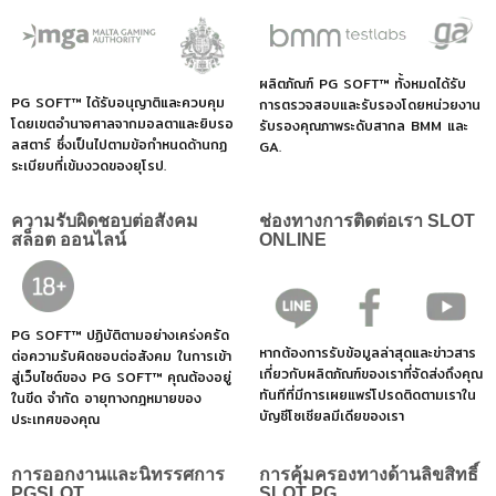
ผลิตภัณฑ์ PG SOFT™ ทั้งหมดได้รับ
PG SOFT™ ได้รับอนุญาติและควบคุม
การตรวจสอบและรับรองโดยหน่วยงาน
โดยเขตอำนาจศาลจากมอลตาและยิบรอ
รับรองคุณภาพระดับสากล BMM และ
ลสตาร์ ซึ่งเป็นไปตามข้อกำหนดด้านกฏ
GA.
ระเบียบที่เข้มงวดของยุโรป.
ความรับผิดชอบต่อสังคม
ช่องทางการติดต่อเรา SLOT
สล็อต ออนไลน์
ONLINE
PG SOFT™ ปฏิบัติตามอย่างเคร่งครัด
หากต้องการรับข้อมูลล่าสุดและข่าวสาร
ต่อความรับผิดชอบต่อสังคม ในการเข้า
เกี่ยวกับผลิตภัณฑ์ของเราที่จัดส่งถึงคุณ
สู่เว็บไซต์ของ PG SOFT™ คุณต้องอยู่
ทันทีที่มีการเผยแพร่โปรดติดตามเราใน
ในขีด จำกัด อายุทางกฎหมายของ
บัญชีโซเชียลมีเดียของเรา
ประเทศของคุณ
การออกงานและนิทรรศการ
การคุ้มครองทางด้านลิขสิทธิ์
PGSLOT
SLOT PG