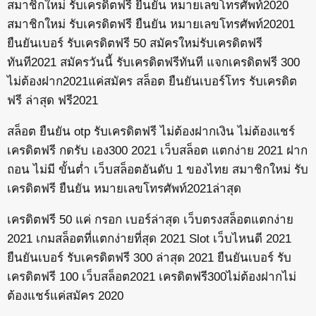
สมาชิกใหม่ รับเครดิตฟรี ยืนยัน หมายเลขโทรศัพท์2020
สมาชิกใหม่ รับเครดิตฟรี ยืนยัน หมายเลขโทรศัพท์20201
ยืนยันเบอร์ รับเครดิตฟรี 50 สมัครใหม่รับเครดิตฟรี
ทันที2021 สมัครวันนี้ รับเครดิตฟรีทันที แจกเครดิตฟรี 300
ไม่ต้องฝาก2021แค่สมัคร สล็อต ยืนยันเบอร์โทร รับเครดิต
ฟรี ล่าสุด ฟรี2021
สล็อต ยืนยัน otp รับเครดิตฟรี ไม่ต้องฝากเงิน ไม่ต้องแชร์
เครดิตฟรี กดรับ เอง300 2021 เว็บสล็อต แตกง่าย 2021 ฝาก
ถอน ไม่มี ขั้นต่ำ เว็บสล็อตอันดับ 1 ของไทย สมาชิกใหม่ รับ
เครดิตฟรี ยืนยัน หมายเลขโทรศัพท์2021ล่าสุด
เครดิตฟรี 50 แค่ กรอก เบอร์ล่าสุด เว็บตรงสล็อตแตกง่าย
2021 เกมสล็อตที่แตกง่ายที่สุด 2021 Slot เว็บไหนดี 2021
ยืนยันเบอร์ รับเครดิตฟรี 300 ล่าสุด 2021 ยืนยันเบอร์ รับ
เครดิตฟรี 100 เว็บสล็อต2021 เครดิตฟรี300ไม่ต้องฝากไม่
ต้องแชร์แค่สมัคร 2020