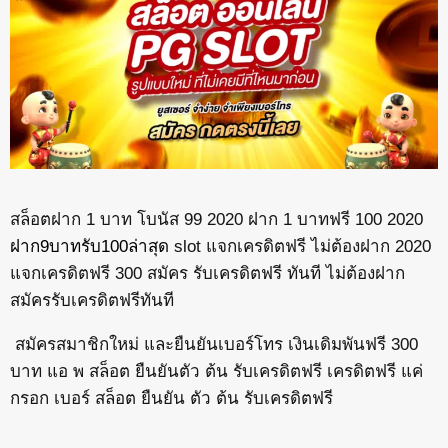
สล็อตฝาก 1 บาท โบนัส 99 2020 ฝาก 1 บาทฟรี 100 2020
ฝาก9บาทรับ100ล่าสุด
slot แจกเครดิตฟรี ไม่ต้องฝาก 2020
แจกเครดิตฟรี 300 สมัคร รับเครดิตฟรี ทันที ไม่ต้องฝาก
สมัครรับเครดิตฟรีทันที
สมัครสมาชิกใหม่ และยืนยันเบอร์โทร เงินเดิมพันฟรี 300
บาท แอ พ สล็อต ยืนยันตัว ต้น รับเครดิตฟรี เครดิตฟรี แค่
กรอก เบอร์ สล็อต ยืนยัน ตัว ต้น รับเครดิตฟรี