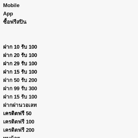
Mobile
App
ซื้อฟรีสปิน
ฝาก 10 รับ 100
ฝาก 20 รับ 100
ฝาก 29 รับ 100
ฝาก 15 รับ 100
ฝาก 50 รับ 200
ฝาก 99 รับ 300
ฝาก 15 รับ 100
ฝากผ่านวอเลท
เครดิตฟรี 50
เครดิตฟรี 100
เครดิตฟรี 200