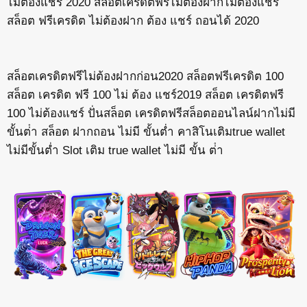
ไม่ต้องแชร์ 2020 สล็อตเครดิตฟรีไม่ต้องฝากไม่ต้องแชร์
สล็อต ฟรีเครดิต ไม่ต้องฝาก ต้อง แชร์ ถอนได้ 2020
สล็อตเครดิตฟรีไม่ต้องฝากก่อน2020 สล็อตฟรีเครดิต 100
สล็อต เครดิต ฟรี 100 ไม่ ต้อง แชร์2019 สล็อต เครดิตฟรี
100 ไม่ต้องแชร์ ปั่นสล็อต เครดิตฟรีสล็อตออนไลน์ฝากไม่มี
ขั้นต่ํา สล็อต ฝากถอน ไม่มี ขั้นต่ำ คาสิโนเติมtrue wallet
ไม่มีขั้นต่ำ Slot เติม true wallet ไม่มี ขั้น ต่ํา