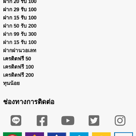
ฝาก 20 รับ 100
ฝาก 29 รับ 100
ฝาก 15 รับ 100
ฝาก 50 รับ 200
ฝาก 99 รับ 300
ฝาก 15 รับ 100
ฝากผ่านวอเลท
เครดิตฟรี 50
เครดิตฟรี 100
เครดิตฟรี 200
ทุนน้อย
ช่องทางการติดต่อ