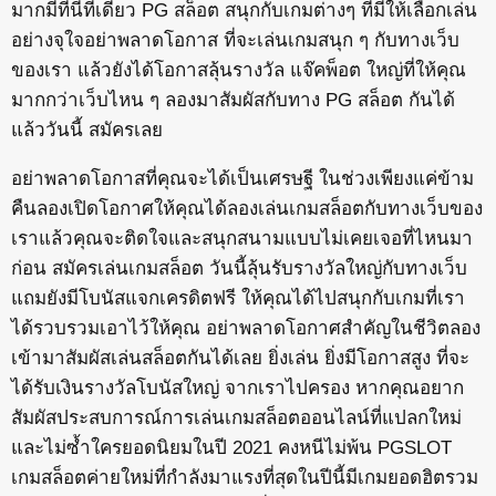
มากมีที่นี่ที่เดียว PG สล็อต สนุกกับเกมต่างๆ ที่มีให้เลือกเล่น
อย่างจุใจอย่าพลาดโอกาส ที่จะเล่นเกมสนุก ๆ กับทางเว็บ
ของเรา แล้วยังได้โอกาสลุ้นรางวัล แจ๊คพ็อต ใหญ่ที่ให้คุณ
มากกว่าเว็บไหน ๆ ลองมาสัมผัสกับทาง PG สล็อต กันได้
แล้ววันนี้ สมัครเลย
อย่าพลาดโอกาสที่คุณจะได้เป็นเศรษฐี ในช่วงเพียงแค่ข้าม
คืนลองเปิดโอกาศให้คุณได้ลองเล่นเกมสล็อตกับทางเว็บของ
เราแล้วคุณจะติดใจและสนุกสนามแบบไม่เคยเจอที่ไหนมา
ก่อน สมัครเล่นเกมสล็อต วันนี้ลุ้นรับรางวัลใหญ่กับทางเว็บ
แถมยังมีโบนัสแจกเครดิตฟรี ให้คุณได้ไปสนุกกับเกมที่เรา
ได้รวบรวมเอาไว้ให้คุณ อย่าพลาดโอกาศสำคัญในชีวิตลอง
เข้ามาสัมผัสเล่นสล็อตกันได้เลย ยิ่งเล่น ยิ่งมีโอกาสสูง ที่จะ
ได้รับเงินรางวัลโบนัสใหญ่ จากเราไปครอง หากคุณอยาก
สัมผัสประสบการณ์การเล่นเกมสล็อตออนไลน์ที่แปลกใหม่
และไม่ซ้ำใครยอดนิยมในปี 2021 คงหนีไม่พ้น PGSLOT
เกมสล็อตค่ายใหม่ที่กำลังมาแรงที่สุดในปีนี้มีเกมยอดฮิตรวม