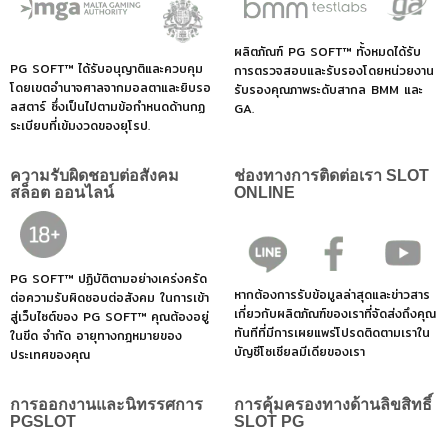
ผลิตภัณฑ์ PG SOFT™ ทั้งหมดได้รับ
PG SOFT™ ได้รับอนุญาติและควบคุม
การตรวจสอบและรับรองโดยหน่วยงาน
โดยเขตอำนาจศาลจากมอลตาและยิบรอ
รับรองคุณภาพระดับสากล BMM และ
ลสตาร์ ซึ่งเป็นไปตามข้อกำหนดด้านกฏ
GA.
ระเบียบที่เข้มงวดของยุโรป.
ความรับผิดชอบต่อสังคม
ช่องทางการติดต่อเรา SLOT
สล็อต ออนไลน์
ONLINE
PG SOFT™ ปฏิบัติตามอย่างเคร่งครัด
หากต้องการรับข้อมูลล่าสุดและข่าวสาร
ต่อความรับผิดชอบต่อสังคม ในการเข้า
เกี่ยวกับผลิตภัณฑ์ของเราที่จัดส่งถึงคุณ
สู่เว็บไซต์ของ PG SOFT™ คุณต้องอยู่
ทันทีที่มีการเผยแพร่โปรดติดตามเราใน
ในขีด จำกัด อายุทางกฎหมายของ
บัญชีโซเชียลมีเดียของเรา
ประเทศของคุณ
การออกงานและนิทรรศการ
การคุ้มครองทางด้านลิขสิทธิ์
PGSLOT
SLOT PG