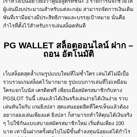
เราหวังเป็นอย่างยิ่งว่าคู่มือสูตรที่ชนะ 3 รายการนี้จะช่วยให้
ผู้เล่นมีงบประมาณสำหรับแต่ละกลุ่ม สามารถจัดการเงินเดิม
พันที่เรามีอย่างมีประสิทธิภาพและบรรลุเป้าหมาย นั่นคือ
กำไรที่ตั้งไว้สำหรับการเล่นสล็อตทันที
PG WALLET สล็อตออนไลน์ ฝาก –
ถอน อัตโนมัติ
เว็บสล็อตสุดล้ำเกมรูปแบบใหม่ที่ไม่ซ้ำใคร เล่นได้ไม่มีเบื่อ
รวบรวมเกมสล็อตไว้มากมาย รูปแบบการเล่นที่ไม่เหมือน
ใครแจกโบนัส เครดิตฟรี เพียบเมื่อสมัครสมาชิกกับทาง
PGSLOT วันนี้ เล่นแล้วได้เงินจริงเล่นง่ายได้เงินง่าย รวบ
เล่นทันใจกับ เกมยิงปลา สุดแสนยอดฮิตที่ใครเห็นแล้วต้อง
อยากลองเล่นเพียงแค่ ยิงปลา ก็สามารถทำให้คุณได้เงินจริง
ๆ ไปใช้กันแบบสบายสมัครสมาชิกใหม่ เริ่มต้นเพียง 100
บาท เท่านั้นฝากครั้งต่อไปไม่มีขั้นต่ำลงทุนน้อยแต่ได้กำไร