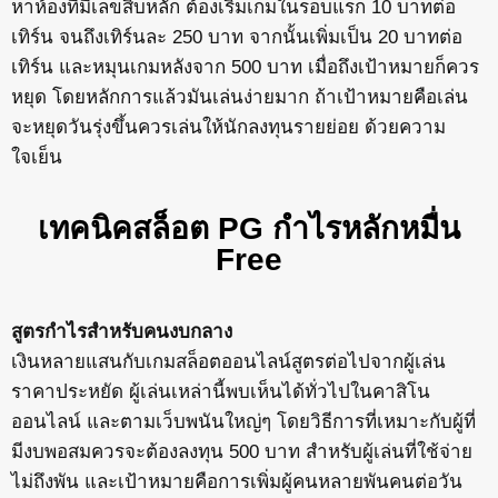
หาห้องที่มีเลขสิบหลัก ต้องเริ่มเกมในรอบแรก 10 บาทต่อ
เทิร์น จนถึงเทิร์นละ 250 บาท จากนั้นเพิ่มเป็น 20 บาทต่อ
เทิร์น และหมุนเกมหลังจาก 500 บาท เมื่อถึงเป้าหมายก็ควร
หยุด โดยหลักการแล้วมันเล่นง่ายมาก ถ้าเป้าหมายคือเล่น
จะหยุดวันรุ่งขึ้นควรเล่นให้นักลงทุนรายย่อย ด้วยความ
ใจเย็น
เทคนิคสล็อต PG กำไรหลักหมื่น
Free
สูตรกำไรสำหรับคนงบกลาง
เงินหลายแสนกับเกมสล็อตออนไลน์สูตรต่อไปจากผู้เล่น
ราคาประหยัด ผู้เล่นเหล่านี้พบเห็นได้ทั่วไปในคาสิโน
ออนไลน์ และตามเว็บพนันใหญ่ๆ โดยวิธีการที่เหมาะกับผู้ที่
มีงบพอสมควรจะต้องลงทุน 500 บาท สำหรับผู้เล่นที่ใช้จ่าย
ไม่ถึงพัน และเป้าหมายคือการเพิ่มผู้คนหลายพันคนต่อวัน