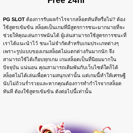
Free 24hr
PG SLOT
ต้องการรับผลกำไรจากสล็อตทันทีหรือไม่? ต้อง
ใช้สูตรเข้มข้น สล็อตเป็นเกมที่มีสูตรการชนะมากมายที่จะ
ช่วยให้คุณเล่นการพนันได้ ผู้เล่นสามารถใช้สูตรการชนะที่
เราได้แนะนำไว้ ชนะไม่จำกัดสำหรับเกมประเภทต่างๆ
เพราะรูปแบบของเกมสล็อตไม่แตกต่างกันมากนัก จึง
สามารถใช้ได้เกือบทุกเกม เกมสล็อตเป็นที่นิยมมากใน
ปัจจุบัน แน่นอน คุณสามารถเดิมพันกับเว็บไซต์ใดก็ได้
สล็อตไม่ได้เล่นเพื่อความสนุกเท่านั้น แต่เกมนี้ทำให้เศรษฐี
นับไม่ถ้วนร่ำรวยและหากคุณต้องการทำกำไรจากสล็อต
ทันที ต้องใช้สูตรเข้มข้น ดังต่อไปนี้เท่านั้น