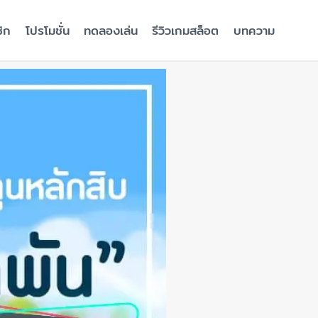
ิก
โปรโมชั่น
ทดลองเล่น
รีวิวเกมสล็อต
บทความ