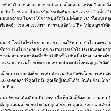
ารทำกำไรมหาศาลจากการเล่นเกมสล็อตออนไลน์ทุกวันและสิ่งต่
รายวัน โดยบุคคลนั้นควรจัดสรรเดิมพันก่อนซึ่งควรจะต่ำเพียง 1
เองก่อน ไม่ควรใช้การหมุนอัตโนมัติตั้งแต่แรก ซึ่งเป็นเหตุ
วนหรือลดจำนวนเงินเองเพราะการหมุนอัตโนมัติจะไม่อนุญาตให้ค
ิ่มผลกำไรนี้ไม่ใช่เรื่องยาก แต่อาจต้องใช้ความเข้าใจและค
ต่เชื่อว่าผ่านไปซักพักแล้ว คุณจะสามารถเข้าใจและเล่นสล็อตออ
ิ่มจำนวนเครดิตเพื่อก้าวไปอีกขั้น เล่นเป็นตัวอย่าง ขั้นต่
่ควรลดจำนวนโดยเด็ดขาด เพราะนั่นจะทำให้คุณสูญเสียทั้งกำไ
็อตประเภทหลังคือการเพิ่มจำนวนเงินเดิมพันโดยการเพิ่มเงินท
,000 ดอลลาร์ที่คุณได้รับ คุณคือผู้เล่นที่ได้รับเงินคืนก้อนโต
มากที่สุด
 มนุษย์ทุกคนต้องมีทุนเดิม เพราะยิ่งเห็นเงินก็ยิ่งอยากไป คว
มื่อคุณหมุนสล็อตจนได้เงินที่คุณต้องการ คุณต้องหยุดเล่นทัน