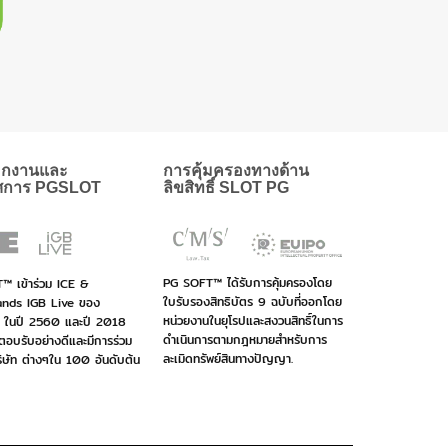
อกงานและ
การคุ้มครองทางด้าน
ศการ PGSLOT
ลิขสิทธิ์ SLOT PG
PG SOFT™ ได้รับการคุ้มครองโดย
™ เข้าร่วม ICE &
ใบรับรองสิทธิบัตร 9 ฉบับที่ออกโดย
ands IGB Live ของ
หน่วยงานในยุโรปและสงวนสิทธิ์ในการ
 ในปี 2560 และปี 2018
ดำเนินการตามกฎหมายสำหรับการ
รตอบรับอย่างดีและมีการร่วม
ละเมิดทรัพย์สินทางปัญญา.
ริษัท ต่างๆใน 100 อันดับต้น