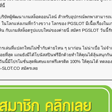
นี้
บริษัทผู้พัฒนาเกมสล็อตออนไลน์ สำหรับอุปกรณ์พกพาสามารถเล่
 ในโลกแห่งเกมที่กว้างขวาง โลกของ PGSLOT มีเนื้อเรื่องในเ
 กับเกมส์สล็อตรูปแบบใหม่ของค่ายนี่ สมัคร PGSLOT วันนี้รั
บการเล่นที่แปลกใหม่ไม่ซ้ำกับค่ายไหน ๆ มาก่อน ไม่น่าเบื่อ ไม่จ
ี่สุด แถมยังมีได้โบนัสสปินฟรีอีกด้วยทำให้คุณได้ลุ้นสนุกกัน
 วันนี้มีโปรโมชั่นสุดพิเศษแจกฟรีเครดิต 100% ให้คุณได้ ทดลอ
บ PG-SLOT.CO สมัครเลย