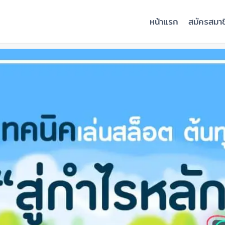
หน้าแรก
สมัครสมาช