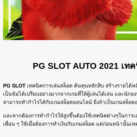
PG SLOT AUTO 2021 เทคนิ
PG SLOT
เทคนิคการเล่นสล็อต ต้นทุนหลักสิบ สร้างรายได้หลัก
เป็นข้อได้เปรียบอย่างมากจากเกมที่ให้ผู้เล่นได้เล่น และนักล
สามารถทำกำไรได้กับเกมสล็อตออนไลน์ ยิ่งถ้าเป็นเกมสล็อตอ
และหากต้องการทำกำไรให้สูงขึ้นต้องใช้เทคนิคต่างๆในการเล่
เพื่อน ๆ ใช้เมื่อต้องการทำเงินกับเกมสล็อต แต่ก่อนหน้านั้น