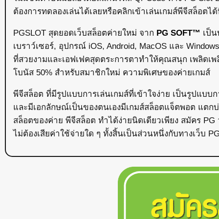
ต้องการทดลองเล่นได้เลยหรือคลิกเข้าเล่นเกมส์พีจีสล็อตได้ที่
PGSLOT สุดยอดเว็บสล็อตค่ายใหม่ จาก
PG SOFT™
เป็น
เบราว์เซอร์, อุปกรณ์ iOS, Android, MacOS และ Windows
ที่สวยงามและเอฟเฟคสุดตระการตาทำให้คุณสนุก เพลิดเพลิน
โบนัส 50% สำหรับสมาชิกใหม่ ความพิเศษของค่ายเกมส์
พีจีสล็อต ที่มีรูปแบบการเล่นเกมส์ที่เข้าใจง่าย เป็นรูปแบ
และมีเอกลักษณ์เป็นของตนเองมีเกมส์สล็อตแจ็ตพอต แตกบ่อยท
สล็อตของค่าย พีจีสล็อต ทำได้ง่ายนิดเดียวเพียง สมัคร PG
ไม่ต้องเสียค่าใช้จ่ายใด ๆ ทั้งสิ้นเป็นส่วนหนึ่งกับทางเว็