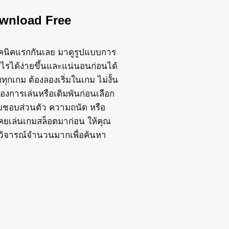
wnload Free
่เทคนิคแรกกันเลย มาดูรูปแบบการ
กำไรได้ง่ายขึ้นและแน่นอนก่อนได้
ุกเกม ต้องลองเริ่มในเกม ไม่งั้น
องการเล่นหรือเดิมพันก่อนเลือก
ามชอบส่วนตัว ความถนัด หรือ
ยเล่นเกมสล็อตมาก่อน ให้คุณ
วิจารณ์จำนวนมากเพื่อค้นหา