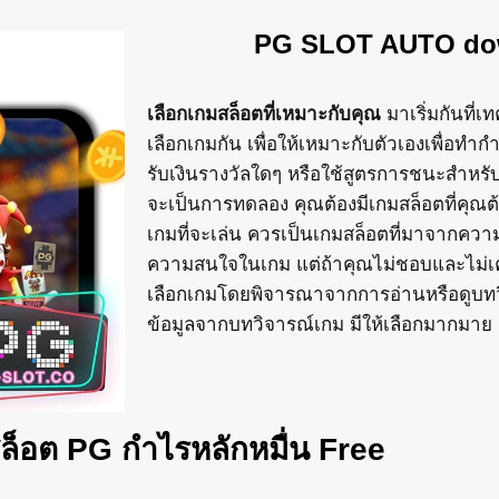
PG SLOT AUTO do
เลือกเกมสล็อตที่เหมาะกับคุณ
มาเริ่มกันที
เลือกเกมกัน เพื่อให้เหมาะกับตัวเองเพื่อทำ
รับเงินรางวัลใดๆ หรือใช้สูตรการชนะสำหรับท
จะเป็นการทดลอง คุณต้องมีเกมสล็อตที่คุณต้
เกมที่จะเล่น ควรเป็นเกมสล็อตที่มาจากคว
ความสนใจในเกม แต่ถ้าคุณไม่ชอบและไม่เค
เลือกเกมโดยพิจารณาจากการอ่านหรือดูบท
ข้อมูลจากบทวิจารณ์เกม มีให้เลือกมากมาย
ล็อต PG กำไรหลักหมื่น Free