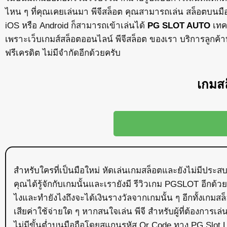
ไหน ๆ ที่คุณเคยเล่นมา พีจีสล็อต คุณสามารถเล่น สล็อตบนมือ
iOS หรือ Android ก็สามารถเข้าเล่นได้
PG SLOT AUTO
เทคน
เพราะเว็บเกมส์สล็อตออนไลน์ พีจีสล็อต ของเรา บริการลูกค้าท
ฟรีเครดิต ไม่มีจำกัดอีกด้วยครับ
เกมส
สำหรับใครที่เป็นมือใหม่ หัดเล่นเกมสล็อตและยังไม่มีประ
คุณได้รู้จักกับเกมนั้นและเรายังมี รีวิวเกม PGSLOT อีกด
ไงและทำยังไงถึงจะได้เงินรางวัลจากเกมนั้น ๆ อีกทั้งเกมสล
เสียค่าใช้จ่ายใด ๆ หากสนใจเล่น พีจี สำหรับผู้ที่ต้อง
ไม่มีขั้นต่ำบนมือถือโดยสแกนรหัส Qr Code ทาง PG Slot Li