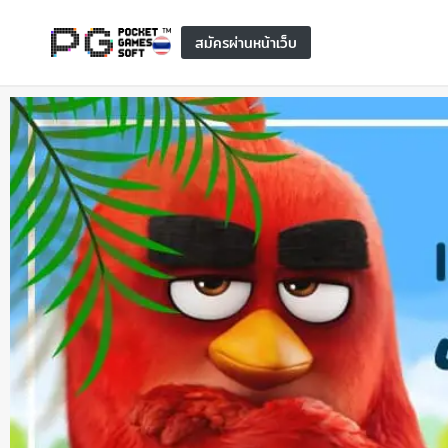
สมัครผ่านหน้าเว็บ