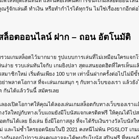
ีที่แพ้ให้หยุดเล่นทันที และนี่คือเทคนิคการชนะเกมสล็อตออนไล
ู้จักเล่นดี ทำเงิน หรือทำกำไรได้ทุกวัน ไม่ใช่เรื่องยากอีกต่
็อตออนไลน์ ฝาก – ถอน อัตโนมัติ
อรวบรวมเกมสล็อตไว้มากมาย รูปแบบการเล่นที่ไม่เหมือนใครแจกโบ
เงินง่าย รวบเล่นทันใจกับ เกมยิงปลา สุดแสนยอดฮิตที่ใครเห็นแล
ชิกใหม่ เริ่มต้นเพียง 100 บาท เท่านั้นฝากครั้งต่อไปไม่มีขั้
จุใจอย่าพลาดโอกาส ที่จะเล่นเกมสนุก ๆ กับทางเว็บของเรา แล้วยั
กันได้แล้ววันนี้ สมัครเลย
คืนลองเปิดโอกาศให้คุณได้ลองเล่นเกมสล็อตกับทางเว็บของเรา
รางวัลใหญ่กับทางเว็บแถมยังมีโบนัสแจกเครดิตฟรี ให้คุณได้ไปส
กันได้เลย ยิ่งเล่น ยิ่งมีโอกาสสูง ที่จะได้รับเงินรางวัลโบน
 และไม่ซ้ำใครยอดนิยมในปี 2021 คงหนีไม่พ้น PGSLOT เกมสล็
างกันออกไปการเล่นคุณอาจจะได้พบกับโบนัส สปินฟรี ที่หมุนกั