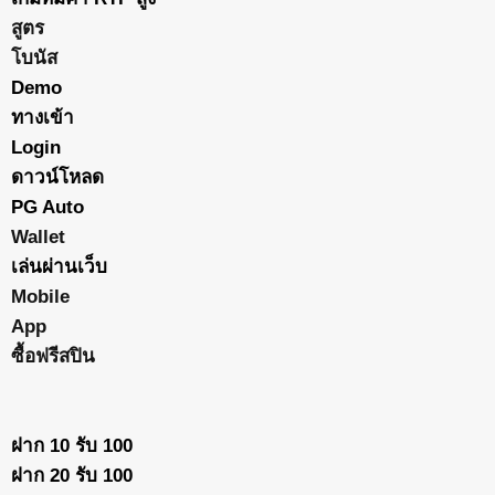
สูตร
โบนัส
Demo
ทางเข้า
Login
ดาวน์โหลด
PG Auto
Wallet
เล่นผ่านเว็บ
Mobile
App
ซื้อฟรีสปิน
ฝาก 10 รับ 100
ฝาก 20 รับ 100