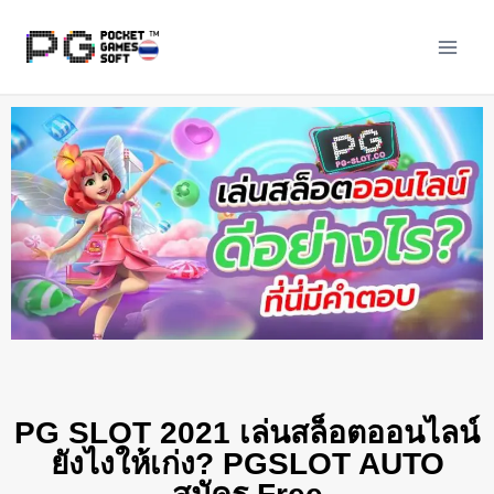
PG SLOT 2021 เล่นสล็อตออนไลน์
ยังไงให้เก่ง? PGSLOT AUTO