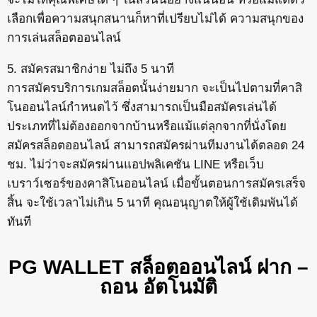
เลือกเพื่อความสนุกสนานก็หาที่เปรียบไม่ได้ ความสนุกของ
การเล่นสล็อตออนไลน์
5. สมัครสมาชิกง่าย ไม่ถึง 5 นาที
การสมัครบริการเกมสล็อตนั้นง่ายมาก จะเป็นไปตามที่คาสิ
โนออนไลน์กำหนดไว้ ซึ่งสามารถเป็นมือสมัครเล่นได้
ประเภทที่ไม่ต้องออกจากบ้านหรือแม้แต่ลุกจากที่นั่งโดย
สมัครสล็อตออนไลน์ สามารถสมัครผ่านทีมงานได้ตลอด 24
ชม. ไม่ว่าจะสมัครผ่านแอปพลิเคชัน LINE หรือเว็บ
เบราว์เซอร์ของคาสิโนออนไลน์ เมื่อขั้นตอนการสมัครเสร็จ
สิ้น จะใช้เวลาไม่เกิน 5 นาที คุณอนุญาตให้ผู้ใช้เดิมพันได้
ทันที
PG WALLET สล็อตออนไลน์ ฝาก –
ถอน อัตโนมัติ