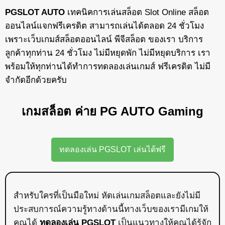
PGSLOT AUTO
เทคนิคการเล่นสล็อต Slot Online สล็อต
ออนไลน์แจกฟรีเครดิต สามารถเล่นได้ตลอด 24 ชั่วโมง
เพราะเว็บเกมส์สล็อตออนไลน์ พีจีสล็อต ของเรา บริการ
ลูกค้าทุกท่าน 24 ชั่วโมง ไม่มีหยุดพัก ไม่มีหยุดบริการ เรา
พร้อมให้ทุกท่านได้ทำการทดลองเล่นเกมส์ ฟรีเครดิต ไม่มี
จำกัดอีกด้วยครับ
เกมสล็อต ค่าย PG AUTO Gaming
ทดลองเล่น PGSLOT เล่นได้ฟรี
สำหรับใครที่เป็นมือใหม่ หัดเล่นเกมสล็อตและยังไม่มี
ประสบการณ์ความรู้ทางด้านนี้ทางเว็บของเรามีเกมให้
คุณได้
ทดลองเล่น PGSLOT
เป็นแนวทางให้คุณได้รู้จัก