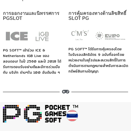
การออกงานและนิทรรศการ
การคุ้มครองทางด้านลิขสิทธิ์
PGSLOT
SLOT PG
PG SOFT™ ได้รับการคุ้มครองโดย
PG SOFT™ เข้าร่วม ICE &
ใบรับรองสิทธิบัตร 9 ฉบับที่ออกโดย
Netherlands IGB Live ของ
หน่วยงานในยุโรปและสงวนสิทธิ์ในการ
ลอนดอน! ในปี 2560 และปี 2018 ได้
ดำเนินการตามกฎหมายสำหรับการละเมิด
รับการตอบรับอย่างดีและมีการร่วมมือ
ทรัพย์สินทางปัญญา.
กับ บริษัท ต่างๆใน 100 อันดับต้น ๆ