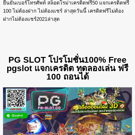
ยืนยันเบอร์โทรศัพท์
สล็อตโรม่าเครดิตฟรี50
แจกเครดิตฟรี
100 ไม่ต้องฝาก ไม่ต้องแชร์ ล่าสุดวันนี้
เครดิตฟรีไม่ต้อง
ฝากไม่ต้องแชร์2021ล่าสุด
PG SLOT โปรโมชั่น100% Free
pgslot แจกเครดิต ทดลองเล่น ฟรี
100 ถอนได้