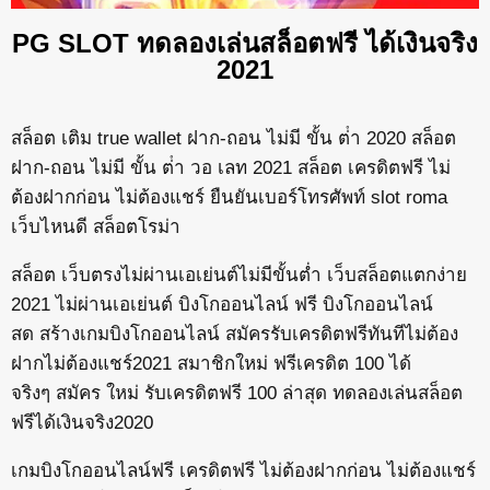
PG SLOT ทดลองเล่นสล็อตฟรี ได้เงินจริง
2021
สล็อต เติม true wallet ฝาก-ถอน ไม่มี ขั้น ต่ํา 2020
สล็อต
ฝาก-ถอน ไม่มี ขั้น ต่ํา วอ เลท 2021
สล็อต เครดิตฟรี ไม่
ต้องฝากก่อน ไม่ต้องแชร์ ยืนยันเบอร์โทรศัพท์
slot roma
เว็บไหนดี
สล็อตโรม่า
สล็อต เว็บตรงไม่ผ่านเอเย่นต์ไม่มีขั้นต่ำ
เว็บสล็อตแตกง่าย
2021 ไม่ผ่านเอเย่นต์
บิงโกออนไลน์ ฟรี
บิงโกออนไลน์
สด
สร้างเกมบิงโกออนไลน์
สมัครรับเครดิตฟรีทันทีไม่ต้อง
ฝากไม่ต้องแชร์2021
สมาชิกใหม่ ฟรีเครดิต 100 ได้
จริงๆ
สมัคร ใหม่ รับเครดิตฟรี 100 ล่าสุด
ทดลองเล่นสล็อต
ฟรีได้เงินจริง2020
เกมบิงโกออนไลน์ฟรี
เครดิตฟรี ไม่ต้องฝากก่อน ไม่ต้องแชร์