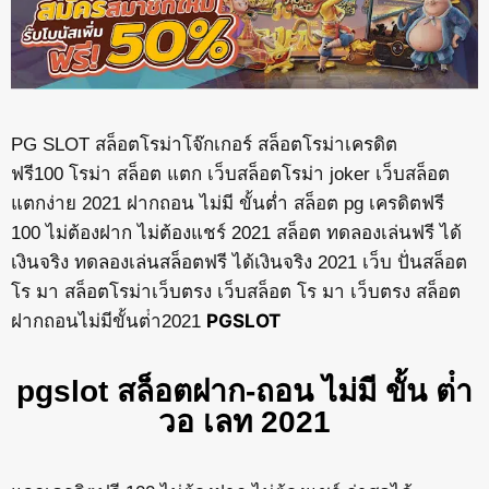
PG SLOT สล็อตโรม่าโจ๊กเกอร์
สล็อตโรม่าเครดิต
ฟรี100
โรม่า สล็อต แตก
เว็บสล็อตโรม่า joker
เว็บสล็อต
แตกง่าย 2021 ฝากถอน ไม่มี ขั้นต่ำ
สล็อต pg เครดิตฟรี
100 ไม่ต้องฝาก ไม่ต้องแชร์ 2021
สล็อต ทดลองเล่นฟรี ได้
เงินจริง
ทดลองเล่นสล็อตฟรี ได้เงินจริง 2021
เว็บ ปั่นสล็อต
โร มา
สล็อตโรม่าเว็บตรง
เว็บสล็อต โร มา เว็บตรง
สล็อต
PGSLOT
ฝากถอนไม่มีขั้นต่ํา2021
pgslot สล็อตฝาก-ถอน ไม่มี ขั้น ต่ํา
วอ เลท 2021