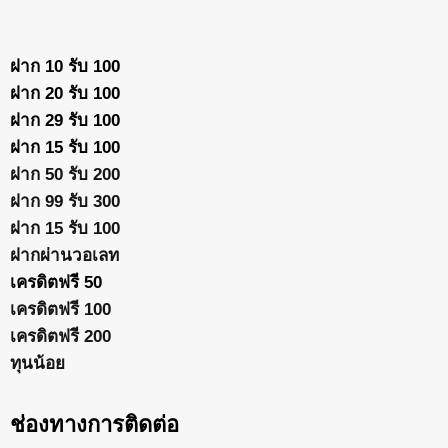
ฝาก 10 รับ 100
ฝาก 20 รับ 100
ฝาก 29 รับ 100
ฝาก 15 รับ 100
ฝาก 50 รับ 200
ฝาก 99 รับ 300
ฝาก 15 รับ 100
ฝากผ่านวอเลท
เครดิตฟรี 50
เครดิตฟรี 100
เครดิตฟรี 200
ทุนน้อย
ช่องทางการติดต่อ