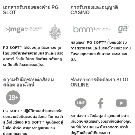
เอกสารรับรองของค่าย PG
การรับรองและอนุญาติ
SLOT
CASINO
ผลิตภัณฑ์ PG SOFT™ ทั้งหมดได้รับ
PG SOFT™ ได้รับอนุญาติและควบคุม
การตรวจสอบและรับรองโดยหน่วยงาน
โดยเขตอำนาจศาลจากมอลตาและยิบรอ
รับรองคุณภาพระดับสากล BMM และ
ลสตาร์ ซึ่งเป็นไปตามข้อกำหนดด้านกฏ
GA.
ระเบียบที่เข้มงวดของยุโรป.
ความรับผิดชอบต่อสังคม
ช่องทางการติดต่อเรา SLOT
สล็อต ออนไลน์
ONLINE
PG SOFT™ ปฏิบัติตามอย่างเคร่งครัด
หากต้องการรับข้อมูลล่าสุดและข่าวสาร
ต่อความรับผิดชอบต่อสังคม ในการเข้า
เกี่ยวกับผลิตภัณฑ์ของเราที่จัดส่งถึงคุณ
สู่เว็บไซต์ของ PG SOFT™ คุณต้องอยู่
ทันทีที่มีการเผยแพร่โปรดติดตามเราใน
ในขีด จำกัด อายุทางกฎหมายของ
บัญชีโซเชียลมีเดียของเรา
ประเทศของคุณ