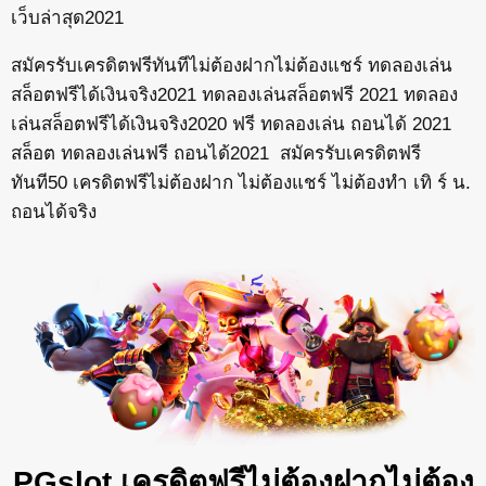
เว็บล่าสุด2021
สมัครรับเครดิตฟรีทันทีไม่ต้องฝากไม่ต้องแชร์
ทดลองเล่น
สล็อตฟรีได้เงินจริง2021 ทดลองเล่นสล็อตฟรี 2021 ทดลอง
เล่นสล็อตฟรีได้เงินจริง2020 ฟรี ทดลองเล่น ถอนได้ 2021
สล็อต ทดลองเล่นฟรี ถอนได้2021
สมัครรับเครดิตฟรี
ทันที50
เครดิตฟรีไม่ต้องฝาก ไม่ต้องแชร์ ไม่ต้องทำ เทิ ร์ น.
ถอนได้จริง
PGslot เครดิตฟรีไม่ต้องฝากไม่ต้อง