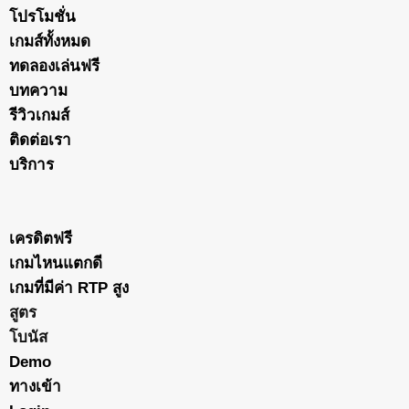
โปรโมชั่น
เกมส์ทั้งหมด
ทดลองเล่นฟรี
บทความ
รีวิวเกมส์
ติดต่อเรา
บริการ
เครดิตฟรี
เกมไหนแตกดี
เกมที่มีค่า RTP สูง
สูตร
โบนัส
Demo
ทางเข้า