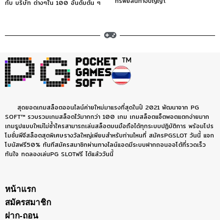
ทรัพย์สินทางปัญญา.
กับ บริษัท ต่างๆใน 100 อันดับต้น ๆ
สุดยอดเกมสล็อตออนไลน์ค่ายใหม่มาแรงที่สุดในปี 2021 พัฒนาจาก PG
SOFT™ รวบรวมเกมสล็อตไว้มากกว่า 100 เกม เกมสล็อตแจ็ตพอตแตกง่ายมาก
เกมรูปแบบใหม่ไม่ซ้ำใครสามารถเล่นสล็อตบนมือถือได้ทุกระบบปฏิบัติการ พร้อมโปร
โมชั่นพีจีสล็อตสุดพิเศษรางวัลใหญ่เพียบสำหรับท่านไหนที่ สมัครPGSLOT วันนี้ แจก
โบนัสฟรี50% ทันทีสมัครสมาชิกผ่านทางไลน์แอดมีระบบฝากถอนออโต้ที่รวดเร็ว
ทันใจ ทดลองเล่นPG SLOTฟรี ได้แล้ววันนี้
หน้าแรก
สมัครสมาชิก
ฝาก-ถอน