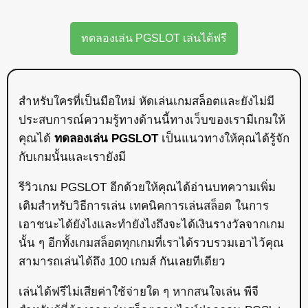
ทดลองเล่น PGSLOT เล่นได้ฟรี
สำหรับใครที่เป็นมือใหม่ หัดเล่นเกมสล็อตและยังไม่มี
ประสบการณ์ความรู้ทางด้านนี้ทางเว็บของเรามีเกมให้
คุณได้
ทดลองเล่น PGSLOT
เป็นแนวทางให้คุณได้รู้จัก
กับเกมนั้นและเรายังมี
รีวิวเกม PGSLOT อีกด้วยให้คุณได้อ่านบทความเพิ่ม
เติมสำหรับวิธีการเล่น เทคนิคการเล่นสล็อต ในการ
เอาชนะได้ยังไงและทำยังไงถึงจะได้เงินรางวัลจากเกม
นั้น ๆ อีกทั้งเกมสล็อตทุกเกมที่เราได้รวบรวมเอาไว้คุณ
สามารถเล่นได้ถึง 100 เกมส์ กันเลยทีเดียว
เล่นได้ฟรีไม่เสียค่าใช้จ่ายใด ๆ หากสนใจเล่น พีจี