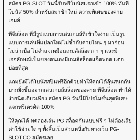
สมัคร PG-SLOT วันนี้รับฟรีโบนัสแรกเข้า 100% ทันที
โบนัส 50% สำหรับสมาชิกใหม่ ความพิเศษของค่าย
เกมส์
พีจีสล็อต ที่มีรูปแบบการเล่นเกมส์ที่เข้าใจง่าย เป็นรูป
แบบการเล่นที่แปลกใหม่ไม่ซ้ำกับค่ายไหน ๆ มาก่อน
ไม่น่าเบื่อ ไม่จำแจเหมือนเกมส์สล็อตเก่า ๆ และมี
เอกลักษณ์เป็นของตนเองมีเกมส์สล็อตแจ็ตพอต แตก
บ่อยที่สุด
แถมยังมีได้โบนัสสปินฟรีอีกด้วยทำให้คุณได้ลุ้นสนุกกัน
มากยิ่งขึ้นอยากเล่นเกมส์สล็อตของค่าย พีจีสล็อต ทำได้
ง่ายนิดเดียวเพียง สมัคร PG วันนี้มีโปรโมชั่นสุดพิเศษ
แจกฟรีเครดิต 100%
ให้คุณได้ ทดลองเล่น PG สล็อตกันแบบฟรี ๆ ไม่ต้องเสีย
ค่าใช้จ่ายใด ๆ
ทั้งสิ้นเป็นส่วนหนึ่งกับทางเว็บ PG-
SLOT.CO สมัครเลย