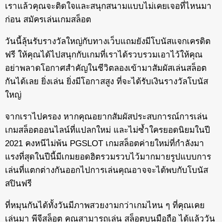
เราแล้วคุณจะติดใจและสนุกสนามแบบไม่เคยเจอที่ไหนมา
ก่อน สมัครเล่นเกมสล็อต
วันนี้ลุ้นรับรางวัลใหญ่กับทางเว็บแถมยังมีโบนัสแจกเครดิต
ฟรี ให้คุณได้ไปสนุกกับเกมที่เราได้รวบรวมเอาไว้ให้คุณ
อย่าพลาดโอกาศสำคัญในชีวิตลองเข้ามาสัมผัสเล่นสล็อต
กันได้เลย ยิ่งเล่น ยิ่งมีโอกาสสูง ที่จะได้รับเงินรางวัลโบนัส
ใหญ่
จากเราไปครอง หากคุณอยากสัมผัสประสบการณ์การเล่น
เกมสล็อตออนไลน์ที่แปลกใหม่ และไม่ซ้ำใครยอดนิยมในปี
2021 คงหนีไม่พ้น PGSLOT เกมสล็อตค่ายใหม่ที่กำลังมา
แรงที่สุดในปีนี้มีเกมยอดฮิตรวมรวบไว้มากมายรูปแบบการ
เล่นที่แตกต่างกันออกไปการเล่นคุณอาจจะได้พบกับโบนัส
สปินฟรี
ที่หมุนกันได้ทั้งวันมีภาพสวยงามกว่าเกมไหน ๆ ที่คุณเคย
เล่นมา พีจีสล็อต คุณสามารถเล่น สล็อตบนมือถือ ได้แล้ววัน