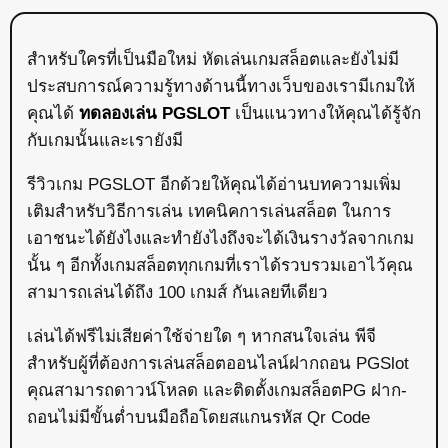
สำหรับใครที่เป็นมือใหม่ หัดเล่นเกมสล็อตและยังไม่มี
ประสบการณ์ความรู้ทางด้านนี้ทางเว็บของเรามีเกมให้
คุณได้
ทดลองเล่น PGSLOT
เป็นแนวทางให้คุณได้รู้จัก
กับเกมนั้นและเรายังมี
รีวิวเกม PGSLOT อีกด้วยให้คุณได้อ่านบทความเพิ่ม
เติมสำหรับวิธีการเล่น เทคนิคการเล่นสล็อต ในการ
เอาชนะได้ยังไงและทำยังไงถึงจะได้เงินรางวัลจากเกม
นั้น ๆ อีกทั้งเกมสล็อตทุกเกมที่เราได้รวบรวมเอาไว้คุณ
สามารถเล่นได้ถึง 100 เกมส์ กันเลยทีเดียว
เล่นได้ฟรีไม่เสียค่าใช้จ่ายใด ๆ หากสนใจเล่น พีจี
สำหรับผู้ที่ต้องการเล่นสล็อตออนไลน์ฝากถอน PGSlot
คุณสามารถดาวน์โหลด และติดตั้งเกมสล็อตPG ฝาก-
ถอนไม่มีขั้นต่ำบนมือถือโดยสแกนรหัส Qr Code