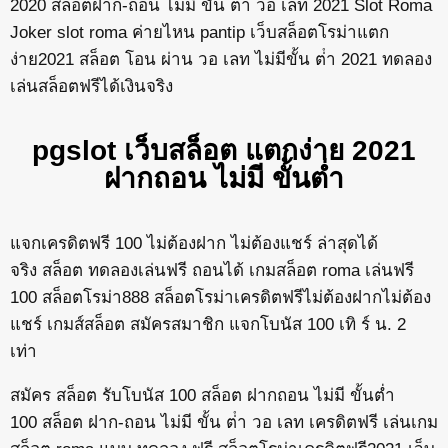
2020
สล็อตฝาก-ถอน ไม่มี ขั้น ต่ํา วอ เลท 2021
Slot Roma
Joker
slot roma ค่ายไหน pantip
เว็บสล็อตโรม่าแตก
ง่าย2021
สล็อต โอน ผ่าน วอ เลท ไม่มีขั้น ต่ํา 2021
ทดลอง
เล่นสล็อตฟรีได้เงินจริง
pgslot เว็บสล็อต แตกง่าย 2021
ฝากถอน ไม่มี ขั้นต่ำ
แจกเครดิตฟรี 100 ไม่ต้องฝาก ไม่ต้องแชร์ ล่าสุดได้
จริง
สล็อต ทดลองเล่นฟรี ถอนได้
เกมสล็อต roma เล่นฟรี
100
สล็อตโรม่า888
สล็อตโรม่าเครดิตฟรีไม่ต้องฝากไม่ต้อง
แชร์
เกมส์สล็อต สมัครสมาชิก แจกโบนัส 100 เทิ ร์ น. 2
เท่า
สมัคร สล็อต รับโบนัส 100
สล็อต ฝากถอน ไม่มี ขั้นต่ำ
100
สล็อต ฝาก-ถอน ไม่มี ขั้น ต่ํา วอ เลท เครดิตฟรี
เล่นเกม