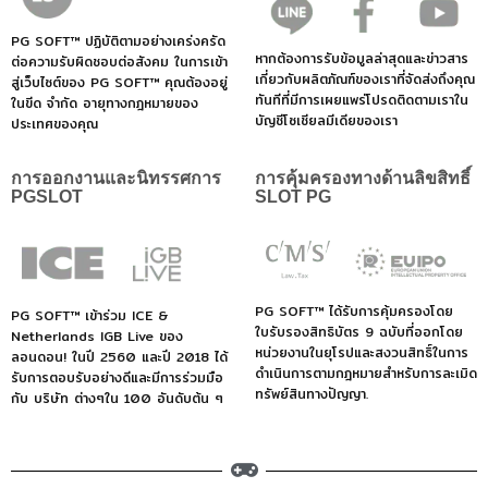
PG SOFT™ ปฏิบัติตามอย่างเคร่งครัด
หากต้องการรับข้อมูลล่าสุดและข่าวสาร
ต่อความรับผิดชอบต่อสังคม ในการเข้า
เกี่ยวกับผลิตภัณฑ์ของเราที่จัดส่งถึงคุณ
สู่เว็บไซต์ของ PG SOFT™ คุณต้องอยู่
ทันทีที่มีการเผยแพร่โปรดติดตามเราใน
ในขีด จำกัด อายุทางกฎหมายของ
บัญชีโซเชียลมีเดียของเรา
ประเทศของคุณ
การออกงานและนิทรรศการ
การคุ้มครองทางด้านลิขสิทธิ์
PGSLOT
SLOT PG
PG SOFT™ ได้รับการคุ้มครองโดย
PG SOFT™ เข้าร่วม ICE &
ใบรับรองสิทธิบัตร 9 ฉบับที่ออกโดย
Netherlands IGB Live ของ
หน่วยงานในยุโรปและสงวนสิทธิ์ในการ
ลอนดอน! ในปี 2560 และปี 2018 ได้
ดำเนินการตามกฎหมายสำหรับการละเมิด
รับการตอบรับอย่างดีและมีการร่วมมือ
ทรัพย์สินทางปัญญา.
กับ บริษัท ต่างๆใน 100 อันดับต้น ๆ