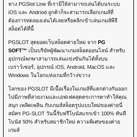
ทาง PGSlot Line ที่เรามีให้สามารถเล่นได้บนระบบ
iOS และ Andriod ลูกค้าก็จะสามารถเลือกเกมส์ที่
ต้องการทดลองเล่นได้เลยหรือคลิกเข้าเล่นเกมส์พีจี
สล็อตได้ที่นี้
PGSLOT สุดยอดเว็บสล็อตค่ายใหม่ จาก
PG
SOFT™
เป็นบริษัทผู้พัฒนาเกมสล็อตออนไลน์ สำหรับ
อุปกรณ์พกพาสามารถเล่นแข่งขันกันได้ทั้งบน
เบราว์เซอร์, อุปกรณ์ iOS, Android, MacOS และ
Windows ในโลกแห่งเกมที่กว้างขวาง
โลกของ PGSLOT มีเนื้อเรื่องในเกมส์ที่แตกต่างกันออก
ไปมีภาพที่สวยงามและเอฟเฟคสุดตระการตาทำให้คุณ
สนุก เพลิดเพลิน กับเกมส์สล็อตรูปแบบใหม่ของค่ายนี่
สมัคร PG-SLOT วันนี้รับฟรีโบนัสแรกเข้า 100% ทันที
โบนัส 50% สำหรับสมาชิกใหม่ ความพิเศษของค่าย
เกมส์