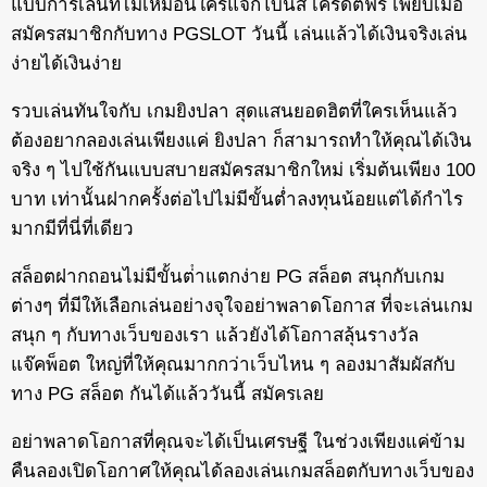
แบบการเล่นที่ไม่เหมือนใครแจกโบนัส เครดิตฟรี เพียบเมื่อ
สมัครสมาชิกกับทาง PGSLOT วันนี้ เล่นแล้วได้เงินจริงเล่น
ง่ายได้เงินง่าย
รวบเล่นทันใจกับ เกมยิงปลา สุดแสนยอดฮิตที่ใครเห็นแล้ว
ต้องอยากลองเล่นเพียงแค่ ยิงปลา ก็สามารถทำให้คุณได้เงิน
จริง ๆ ไปใช้กันแบบสบายสมัครสมาชิกใหม่ เริ่มต้นเพียง 100
บาท เท่านั้นฝากครั้งต่อไปไม่มีขั้นต่ำลงทุนน้อยแต่ได้กำไร
มากมีที่นี่ที่เดียว
สล็อตฝากถอนไม่มีขั้นต่ําแตกง่าย PG สล็อต สนุกกับเกม
ต่างๆ ที่มีให้เลือกเล่นอย่างจุใจอย่าพลาดโอกาส ที่จะเล่นเกม
สนุก ๆ กับทางเว็บของเรา แล้วยังได้โอกาสลุ้นรางวัล
แจ๊คพ็อต ใหญ่ที่ให้คุณมากกว่าเว็บไหน ๆ ลองมาสัมผัสกับ
ทาง PG สล็อต กันได้แล้ววันนี้ สมัครเลย
อย่าพลาดโอกาสที่คุณจะได้เป็นเศรษฐี ในช่วงเพียงแค่ข้าม
คืนลองเปิดโอกาศให้คุณได้ลองเล่นเกมสล็อตกับทางเว็บของ