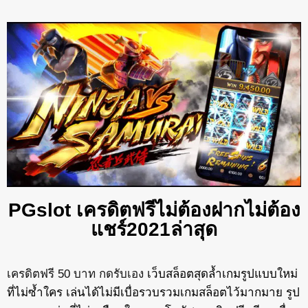
PGslot เครดิตฟรีไม่ต้องฝากไม่ต้อง
แชร์2021ล่าสุด
เครดิตฟรี 50 บาท กดรับเอง
เว็บสล็อตสุดล้ำเกมรูปแบบใหม่
ที่ไม่ซ้ำใคร เล่นได้ไม่มีเบื่อรวบรวมเกมสล็อตไว้มากมาย รูป