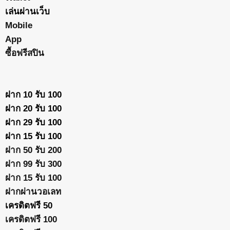
เล่นผ่านเว็บ
Mobile
App
ซื้อฟรีสปิน
ฝาก 10 รับ 100
ฝาก 20 รับ 100
ฝาก 29 รับ 100
ฝาก 15 รับ 100
ฝาก 50 รับ 200
ฝาก 99 รับ 300
ฝาก 15 รับ 100
ฝากผ่านวอเลท
เครดิตฟรี 50
เครดิตฟรี 100