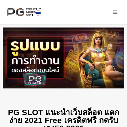
PG SLOT แนะนำเว็บสล็อต แตก
ง่าย 2021 Free เครดิตฟรี กดรับ