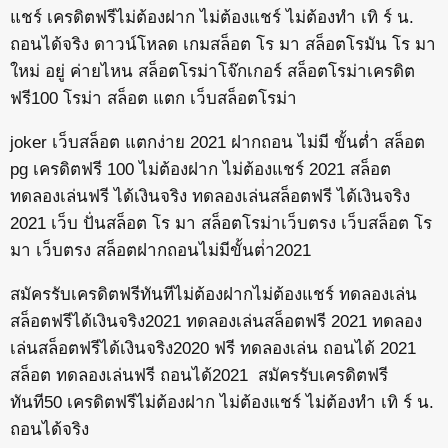
แชร์
เครดิตฟรีไม่ต้องฝาก ไม่ต้องแชร์ ไม่ต้องทำ เทิ ร์ น.
ถอนได้จริง
ดาวน์โหลด เกมสล็อต โร มา
สล็อตโรมัน
โร มา
ใหม่ อยู่ ค่ายไหน สล็อตโรม่าโจ๊กเกอร์
สล็อตโรม่าเครดิต
ฟรี100
โรม่า สล็อต แตก
เว็บสล็อตโรม่า
joker
เว็บสล็อต แตกง่าย 2021 ฝากถอน ไม่มี ขั้นต่ำ
สล็อต
pg เครดิตฟรี 100 ไม่ต้องฝาก ไม่ต้องแชร์ 2021
สล็อต
ทดลองเล่นฟรี ได้เงินจริง
ทดลองเล่นสล็อตฟรี ได้เงินจริง
2021
เว็บ ปั่นสล็อต โร มา
สล็อตโรม่าเว็บตรง
เว็บสล็อต โร
มา เว็บตรง
สล็อตฝากถอนไม่มีขั้นต่ํา2021
สมัครรับเครดิตฟรีทันทีไม่ต้องฝากไม่ต้องแชร์
ทดลองเล่น
สล็อตฟรีได้เงินจริง2021 ทดลองเล่นสล็อตฟรี 2021 ทดลอง
เล่นสล็อตฟรีได้เงินจริง2020 ฟรี ทดลองเล่น ถอนได้ 2021
สล็อต ทดลองเล่นฟรี ถอนได้2021
สมัครรับเครดิตฟรี
ทันที50
เครดิตฟรีไม่ต้องฝาก ไม่ต้องแชร์ ไม่ต้องทำ เทิ ร์ น.
ถอนได้จริง