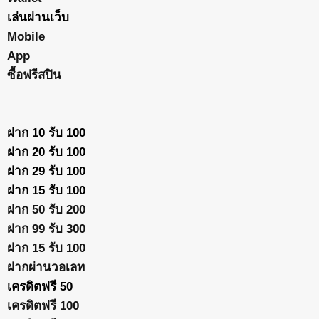
เล่นผ่านเว็บ
Mobile
App
ซื้อฟรีสปิน
ฝาก 10 รับ 100
ฝาก 20 รับ 100
ฝาก 29 รับ 100
ฝาก 15 รับ 100
ฝาก 50 รับ 200
ฝาก 99 รับ 300
ฝาก 15 รับ 100
ฝากผ่านวอเลท
เครดิตฟรี 50
เครดิตฟรี 100