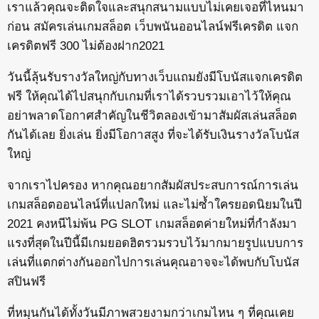
เราแล้วคุณจะติดใจและสนุกสนามแบบไม่เคยเจอที่ไหนมา
ก่อน สมัครเล่นเกมสล็อต
เว็บพนันออนไลน์ฟรีเครดิต
แจก
เครดิตฟรี 300 ไม่ต้องฝาก2021
วันนี้ลุ้นรับรางวัลใหญ่กับทางเว็บแถมยังมีโบนัสแจกเครดิต
ฟรี ให้คุณได้ไปสนุกกับเกมที่เราได้รวบรวมเอาไว้ให้คุณ
อย่าพลาดโอกาศสำคัญในชีวิตลองเข้ามาสัมผัสเล่นสล็อต
กันได้เลย ยิ่งเล่น ยิ่งมีโอกาสสูง ที่จะได้รับเงินรางวัลโบนัส
ใหญ่
จากเราไปครอง หากคุณอยากสัมผัสประสบการณ์การเล่น
เกมสล็อตออนไลน์ที่แปลกใหม่ และไม่ซ้ำใครยอดนิยมในปี
2021 คงหนีไม่พ้น PG SLOT เกมสล็อตค่ายใหม่ที่กำลังมา
แรงที่สุดในปีนี้มีเกมยอดฮิตรวมรวบไว้มากมายรูปแบบการ
เล่นที่แตกต่างกันออกไปการเล่นคุณอาจจะได้พบกับโบนัส
สปินฟรี
ที่หมุนกันได้ทั้งวันมีภาพสวยงามกว่าเกมไหน ๆ ที่คุณเคย