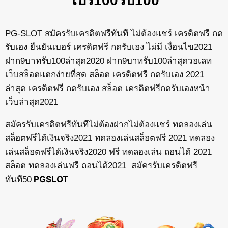
โปร100รับ100
PG-SLOT สมัครรับเครดิตฟรีทันที ไม่ต้องแชร์
เครดิตฟรี กด
รับเอง ยืนยันเบอร์ เครดิตฟรี กดรับเอง ไม่มี เงื่อนไข2021
ฝาก9บาทรับ100ล่าสุด2020 ฝาก9บาทรับ100ล่าสุดวอเลท
เว็บสล็อตแตกง่ายที่สุด สล็อต เครดิตฟรี กดรับเอง 2021
ล่าสุด เครดิตฟรี กดรับเอง สล็อต เครดิตฟรีกดรับเองหน้า
เว็บล่าสุด2021
สมัครรับเครดิตฟรีทันทีไม่ต้องฝากไม่ต้องแชร์
ทดลองเล่น
สล็อตฟรีได้เงินจริง2021 ทดลองเล่นสล็อตฟรี 2021 ทดลอง
เล่นสล็อตฟรีได้เงินจริง2020 ฟรี ทดลองเล่น ถอนได้ 2021
สล็อต ทดลองเล่นฟรี ถอนได้2021
สมัครรับเครดิตฟรี
PGSLOT
ทันที50