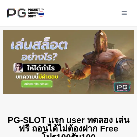
PG-SLOT แจก user ทดลอง เล่น
ฟรี ถอนได้ไม่ต้องฝาก Free