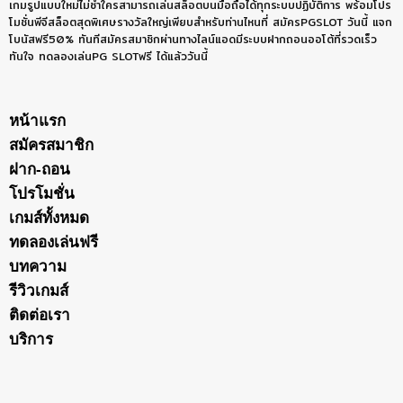
เกมรูปแบบใหม่ไม่ซ้ำใครสามารถเล่นสล็อตบนมือถือได้ทุกระบบปฏิบัติการ พร้อมโปร
โมชั่นพีจีสล็อตสุดพิเศษรางวัลใหญ่เพียบสำหรับท่านไหนที่ สมัครPGSLOT วันนี้ แจก
โบนัสฟรี50% ทันทีสมัครสมาชิกผ่านทางไลน์แอดมีระบบฝากถอนออโต้ที่รวดเร็ว
ทันใจ ทดลองเล่นPG SLOTฟรี ได้แล้ววันนี้
หน้าแรก
สมัครสมาชิก
ฝาก-ถอน
โปรโมชั่น
เกมส์ทั้งหมด
ทดลองเล่นฟรี
บทความ
รีวิวเกมส์
ติดต่อเรา
บริการ