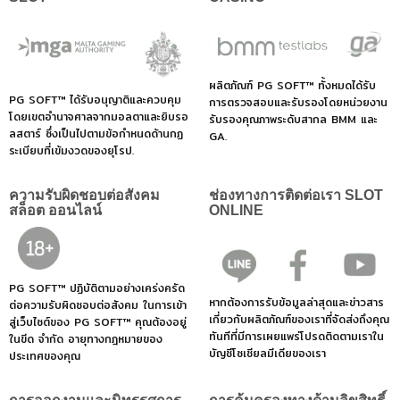
ผลิตภัณฑ์ PG SOFT™ ทั้งหมดได้รับ
PG SOFT™ ได้รับอนุญาติและควบคุม
การตรวจสอบและรับรองโดยหน่วยงาน
โดยเขตอำนาจศาลจากมอลตาและยิบรอ
รับรองคุณภาพระดับสากล BMM และ
ลสตาร์ ซึ่งเป็นไปตามข้อกำหนดด้านกฏ
GA.
ระเบียบที่เข้มงวดของยุโรป.
ความรับผิดชอบต่อสังคม
ช่องทางการติดต่อเรา SLOT
สล็อต ออนไลน์
ONLINE
PG SOFT™ ปฏิบัติตามอย่างเคร่งครัด
หากต้องการรับข้อมูลล่าสุดและข่าวสาร
ต่อความรับผิดชอบต่อสังคม ในการเข้า
เกี่ยวกับผลิตภัณฑ์ของเราที่จัดส่งถึงคุณ
สู่เว็บไซต์ของ PG SOFT™ คุณต้องอยู่
ทันทีที่มีการเผยแพร่โปรดติดตามเราใน
ในขีด จำกัด อายุทางกฎหมายของ
บัญชีโซเชียลมีเดียของเรา
ประเทศของคุณ